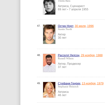
Theda Bara
Актриса, Сценарист
69 лет
7 апреля 1955
•
47.
Остин Норт
,
30 июля
,
1996
Austin North
Актер
30 лет
48.
Расселл Уилсон
,
29 ноября
,
1988
Russell Wilson
Актер, Продюсер
37 лет
49.
Стефани Генрих
,
13 ноября
,
1979
Stephanie Heinrich
Актриса
46 лет