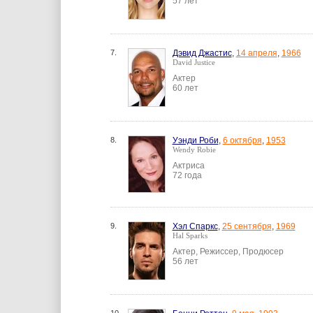
57 лет
7.
Дэвид Джастис
,
14 апреля
,
1966
David Justice
Актер
60 лет
8.
Уэнди Роби
,
6 октября
,
1953
Wendy Robie
Актриса
72 года
9.
Хэл Спаркс
,
25 сентября
,
1969
Hal Sparks
Актер, Режиссер, Продюсер
56 лет