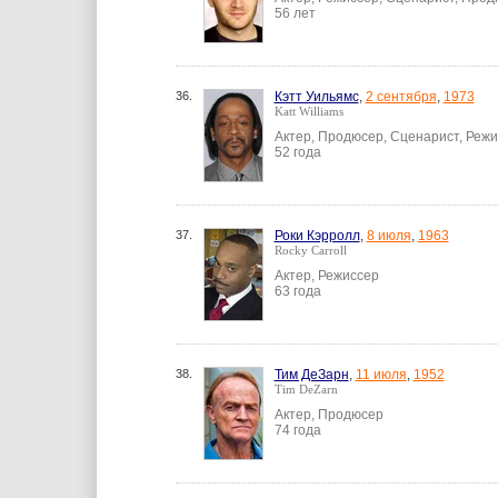
56 лет
36.
Кэтт Уильямс
,
2 сентября
,
1973
Katt Williams
Актер, Продюсер, Сценарист, Реж
52 года
37.
Роки Кэрролл
,
8 июля
,
1963
Rocky Carroll
Актер, Режиссер
63 года
38.
Тим ДеЗарн
,
11 июля
,
1952
Tim DeZarn
Актер, Продюсер
74 года