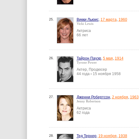
25.
Викки Льюис
,
17 марта
,
1960
Vicki Lewis
Актриса
66 лет
26.
Тайрон Пауэр
,
5 мая
,
1914
Tyrone Power
Актер, Продюсер
44 года
15 ноября 1958
•
27.
Дженни Робертсон
,
2 ноября
,
1963
Jenny Robertson
Актриса
62 года
28.
Тед Тернер
,
19 ноября
,
1938