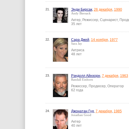
21.
Энди Бирсак
,
26 декабря
,
1990
Andy Biersack
Актер, Режиссер, Сценарист, Про
35 лет
22.
Сара Джей
,
14 ноября
,
1977
Sara Jay
Актриса
48 лет
23.
Рэндолл Айнхорн
,
7 декабря
,
1963
Randall Einhorn
Режиссер, Продюсер, Оператор
62 года
24.
Джонатан Гуд
,
7 декабря
,
1985
Jonathan Good
Актер
40 лет