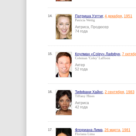
14.
Патриша Уэттиг
,
4 декабря
,
1951
Patricia Wettig
Актриса, Продюсер
74 года
15.
Коулман «Coley» Лаффун
,
7 октяб
Coleman 'Coley' Laffoon
Актер
52 года
16.
Тиффани Хайнс
,
2 сентября
,
1983
Tiffany Hines
Актриса
42 года
17.
Флориана Лима
,
26 марта
,
1981
Floriana Lima