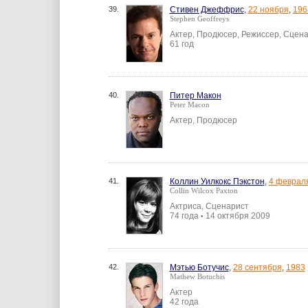
39.
Стивен Джеффрис
,
22 ноября
,
196
Stephen Geoffreys
Актер, Продюсер, Режиссер, Сцен
61 год
40.
Питер Макон
Peter Macon
Актер, Продюсер
41.
Коллин Уилкокс Пэкстон
,
4 феврал
Collin Wilcox Paxton
Актриса, Сценарист
74 года
14 октября 2009
•
42.
Мэтью Ботучис
,
28 сентября
,
1983
Mathew Botuchis
Актер
42 года