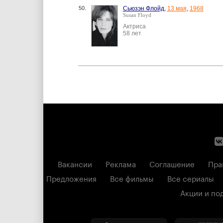
50.
Сьюзэн Флойд
,
13 мая
,
1968
Susan Floyd
Актриса
58 лет
Вакансии
Реклама
Соглашение
Пра
Предложения
Все фильмы
Все сериалы
Акции и по