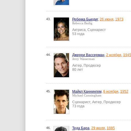
43.
Ребекка Бьюдиг
,
26 июня
,
1973
Rebecca Budig
Актриса, Сценарист
53 года
44.
Джерри Вассерман
,
2 ноября
,
194
Jerry Wasserman
Актер, Продюсер
80 лет
45.
Майкл Каннингем
,
6 ноября
,
1952
Michael Cunningham
Сценарист, Актер, Продюсер
73 года
46.
Теда Бара
,
29 июля
,
1885