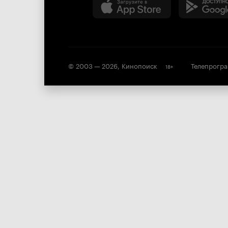
© 2003 —
2026
,
Кинопоиск
Телепрогр
18
+