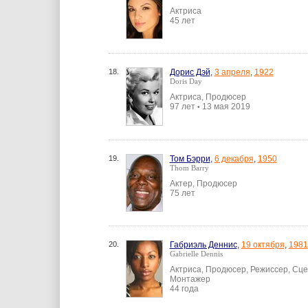
Актриса
45 лет
18.
Дорис Дэй
,
3 апреля
,
1922
Doris Day
Актриса, Продюсер
97 лет
13 мая 2019
•
19.
Том Бэрри
,
6 декабря
,
1950
Thom Barry
Актер, Продюсер
75 лет
20.
Габриэль Деннис
,
19 октября
,
1981
Gabrielle Dennis
Актриса, Продюсер, Режиссер, Сце
Монтажер
44 года