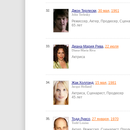
32.
Джон Терлески
,
30 мая
,
1961
John Terlesky
Режиссер, Актер, Продюсер, Сцен
65 лет
33.
Диана-Мария Рива
,
22 июля
Diana-Maria Riva
Актриса
34.
Жак Холлэнд
,
15 мая
,
1981
Jacqui Holland
Актриса, Сценарист, Продюсер
45 лет
35.
Тодд Луисо
,
27 января
,
1970
Todd Louiso
Актер, Режиссер, Сценарист, Про