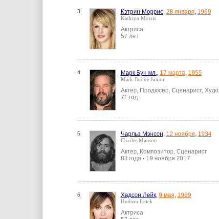
3.
Кэтрин Моррис
,
28 января
,
1969
Kathryn Morris
Актриса
57 лет
4.
Марк Бун мл.
,
17 марта
,
1955
Mark Boone Junior
Актер, Продюсер, Сценарист, Худ
71 год
5.
Чарльз Мэнсон
,
12 ноября
,
1934
Charles Manson
Актер, Композитор, Сценарист
83 года
19 ноября 2017
•
6.
Хадсон Лейк
,
9 мая
,
1969
Hudson Leick
Актриса