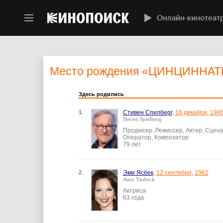
Онлайн-кинотеат
Место рождения
«ЦИНЦИННАТ
Здесь родились
1.
Стивен Спилберг
,
18 декабря
,
194
Steven Spielberg
Продюсер, Режиссер, Актер, Сцена
Оператор, Композитор
79 лет
2.
Эми Ясбек
,
12 сентября
,
1962
Amy Yasbeck
Актриса
63 года