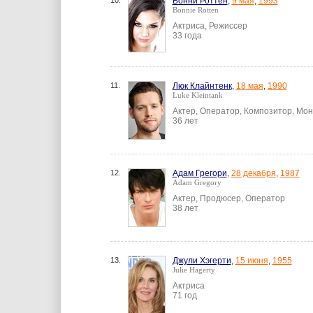
10.
Бонни Роттен
,
9 мая
,
1993
Bonnie Rotten
Актриса, Режиссер
33 года
11.
Люк Клайнтенк
,
18 мая
,
1990
Luke Kleintank
Актер, Оператор, Композитор, Мо
36 лет
12.
Адам Грегори
,
28 декабря
,
1987
Adam Gregory
Актер, Продюсер, Оператор
38 лет
13.
Джули Хэгерти
,
15 июня
,
1955
Julie Hagerty
Актриса
71 год