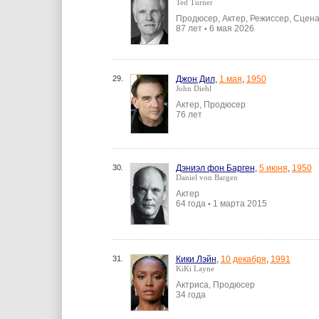
Ted Turner
Продюсер, Актер, Режиссер, Сцен
87 лет
6 мая 2026
•
29.
Джон Дил
,
1 мая
,
1950
John Diehl
Актер, Продюсер
76 лет
30.
Дэниэл фон Барген
,
5 июня
,
1950
Daniel von Bargen
Актер
64 года
1 марта 2015
•
31.
Кики Лэйн
,
10 декабря
,
1991
KiKi Layne
Актриса, Продюсер
34 года