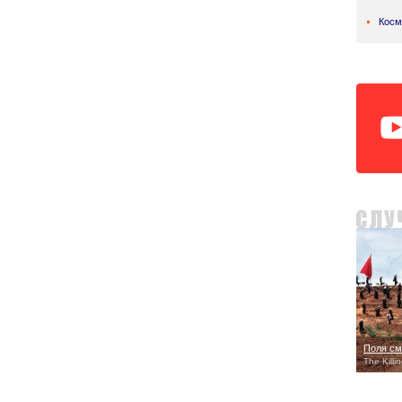
Косм
Поля см
The Killi