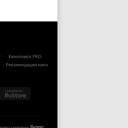
г
Кинопоиск PRO
Рекомендации кино
роект компании