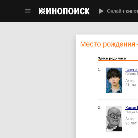
Онлайн-кино
Место рождения
Здесь родились
1.
Гакуто
Gakuto 
Актер
31 год
2.
Хисая 
Hisaya M
Актер,
96 лет