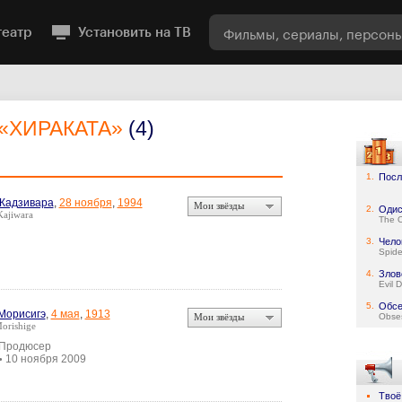
театр
Установить на ТВ
«ХИРАКАТА»
(4)
1.
Посл
 Кадзивара
,
28 ноября
,
1994
Мои звёзды
2.
Одис
Kajiwara
The 
3.
Чело
Spid
4.
Злов
Evil 
5.
Обсе
Морисигэ
,
4 мая
,
1913
Мои звёзды
Obse
orishige
 Продюсер
10 ноября 2009
•
Твоё