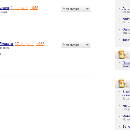
икава
,
1 февраля
,
1958
Астр
Мои звёзды
ikawa
Oddit
Коло
Gunc
Одис
The 
Текс
Ямагата
,
27 февраля
,
1963
Мои звёзды
amagata
а
а
Посл
Коло
Влюб
осме
Jeux 
Круш
Deep
Мото
Motor
Ветк