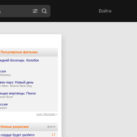
Войти
Популярные фильмы
едний богатырь. Колобок
сея
Odyssey
век-паук: Новый день
er-Man: Brand New Day
ещие мертвецы: Пекло
Dead Burn
ссия
ssion
еще фильмы
Новые рецензии
всего
 сердце будет разбито
17