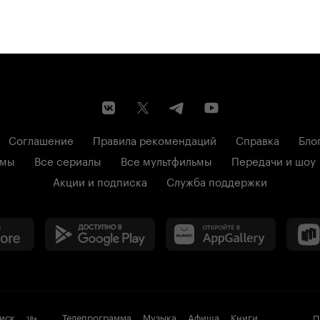
Соглашение
Правила рекомендаций
Справка
Бло
ьмы
Все сериалы
Все мультфильмы
Передачи и шоу
Акции и подписка
Служба поддержки
иск
Телепрограмма
Музыка
Афиша
Книги
П
18
+