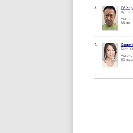
3.
Рё Хор
Ryo Hor
Актер
68 лет
4.
Каори 
Kaori Y
Актрис
63 год