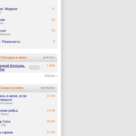
ал. Медиум
11
y
ния
13
he
сея
76
Odyssey
т. Реальность
3
Сегодня в кино
рейтинг
едний богатырь.
1.868
ПРОМО
бок
афиша
Скоро в кино
премьера
ись в меня, если
13.08
лишься
d'enfants
ение рейса
13.08
 Water
р Сити
20.08
 City
а сирени
27.08