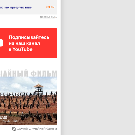
ос как предчувствие
03.09
премьеры
ерти
ng Fields, 1984
другой случайный фильм