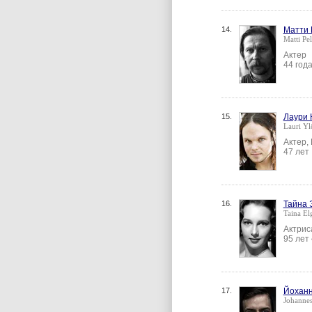
14.
Матти
Matti Pe
Актер
44 год
15.
Лаури
Lauri Yl
Актер,
47 лет
16.
Тайна 
Taina El
Актрис
95 лет
17.
Йоханн
Johanne