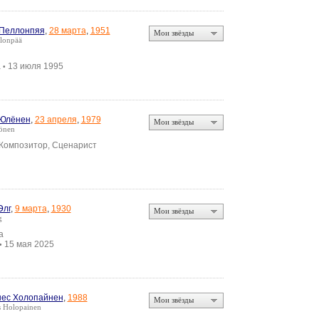
 Пеллонпяя
,
28 марта
,
1951
Мои звёзды
llonpää
а
13 июля 1995
•
 Юлёнен
,
23 апреля
,
1979
Мои звёзды
önen
 Композитор, Сценарист
Элг
,
9 марта
,
1930
Мои звёзды
g
а
15 мая 2025
•
ес Холопайнен
,
1988
Мои звёзды
s Holopainen