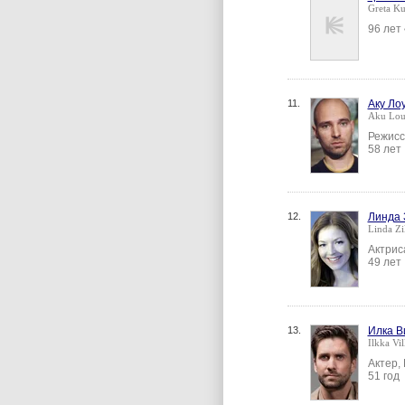
Greta K
96 лет
11.
Аку Ло
Aku Lou
Режисс
58 лет
12.
Линда 
Linda Zil
Актрис
49 лет
13.
Илка В
Ilkka Vil
Актер,
51 год