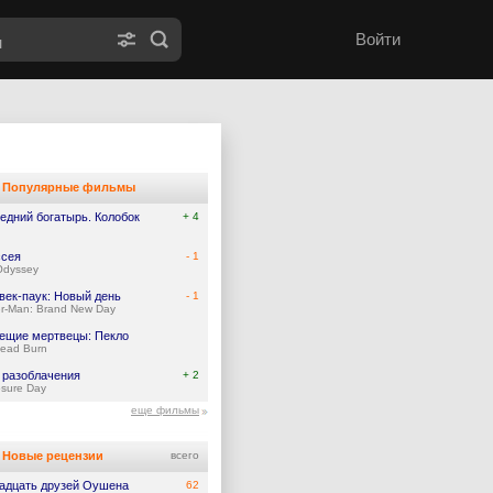
Войти
Популярные фильмы
едний богатырь. Колобок
+ 4
сея
- 1
Odyssey
век-паук: Новый день
- 1
er-Man: Brand New Day
ещие мертвецы: Пекло
Dead Burn
 разоблачения
+ 2
osure Day
еще фильмы
Новые рецензии
всего
адцать друзей Оушена
62