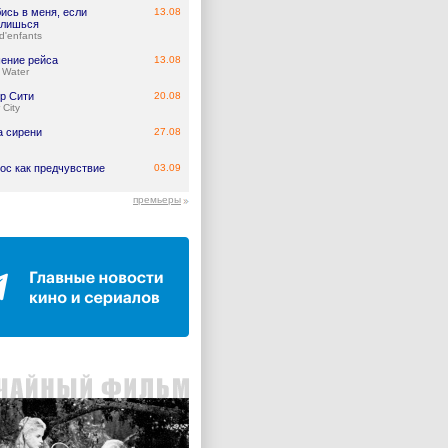
ись в меня, если
13.08
лишься
d'enfants
ение рейса
13.08
 Water
р Сити
20.08
 City
а сирени
27.08
ос как предчувствие
03.09
премьеры