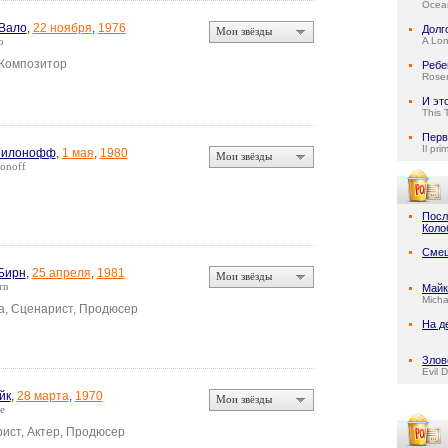
Ocean
Вало
,
22 ноября
,
1976
Долг
Мои звёзды
o
A Lo
 Композитор
Ребе
Rose
И эт
This 
Перв
Il pri
Милонофф
,
1 мая
,
1980
Мои звёзды
onoff
Посл
Коло
Смеш
Бирн
,
25 апреля
,
1981
Мои звёзды
rn
Майк
Micha
а, Сценарист, Продюсер
На д
Злов
Evil 
йк
,
28 марта
,
1970
Мои звёзды
e
ист, Актер, Продюсер