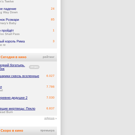
's Twelve
ое падение
24
ng Way Down
нок Розмари
85
mary's Baby
о пройдёт
1
Too Shall Pass
ый король Рима
3
mo re
Сегодня в кино
рейтинг
едний богатырь.
ПРОМО
бок
арики сквозь вселенные
6.027
л
7.786
el
еревню дедушке 2
7.030
ещие мертвецы: Пекло
6.837
Dead Burn
афиша
Скоро в кино
премьера