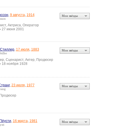
нссон
,
9 августа
,
1914
Мои звёзды
sson
ист, Актриса, Оператор
27 июня 2001
•
 Стиллер
,
17 июля
,
1883
Мои звёзды
tiller
ер, Сценарист, Актер, Продюсер
18 ноября 1928
•
Странг
,
23 июля
,
1977
Мои звёзды
rang
 Продюсер
Пёусти
,
16 марта
,
1981
Мои звёзды
sti