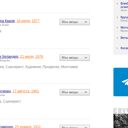
Влюб
осме
Jeux 
Круш
на Каали
,
18 июля
,
1977
Deep
Мои звёзды
a Kaali
Мото
а
Motor
Ветк
Косм
и Хеландер
,
21 июля
,
1976
Мои звёзды
Helander
ер, Сценарист, Художник, Продюсер, Монтажер
утинен
,
17 августа
,
1961
Мои звёзды
inen
а, Сценарист
а
Кукконен
,
25 января
,
1911
Мои звёзды