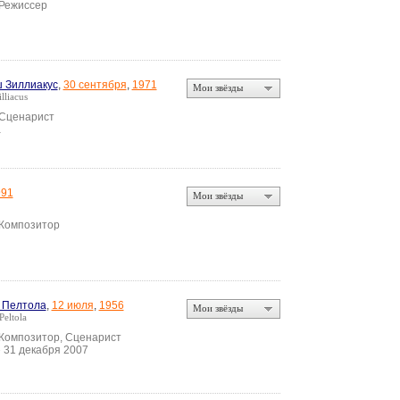
 Режиссер
 Зиллиакус
,
30 сентября
,
1971
Мои звёзды
lliacus
 Сценарист
а
991
Мои звёзды
 Композитор
 Пелтола
,
12 июля
,
1956
Мои звёзды
eltola
 Композитор, Сценарист
31 декабря 2007
•