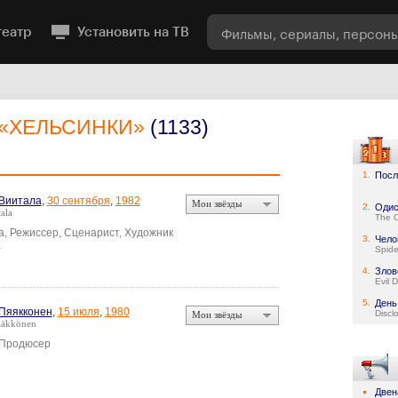
театр
Установить на ТВ
«ХЕЛЬСИНКИ»
(1133)
1.
Посл
Виитала
,
30 сентября
,
1982
Мои звёзды
2.
Одис
tala
The 
а, Режиссер, Сценарист, Художник
3.
Чело
а
Spid
4.
Злов
Evil 
5.
День
Пяякконен
,
15 июля
,
1980
Discl
Мои звёзды
ääkkönen
 Продюсер
Двен