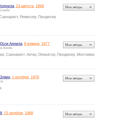
Корпела
,
23 августа
,
1968
Мои звёзды
orpela
 Сценарист, Режиссер, Продюсер
Юсси Аннила
,
8 января
,
1977
Мои звёзды
si Annila
ер, Сценарист, Актер, Оператор, Продюсер, Монтажер
Элкин
,
1 октября
,
1976
Мои звёзды
kin
а
9
,
15 октября
,
1968
Мои звёзды