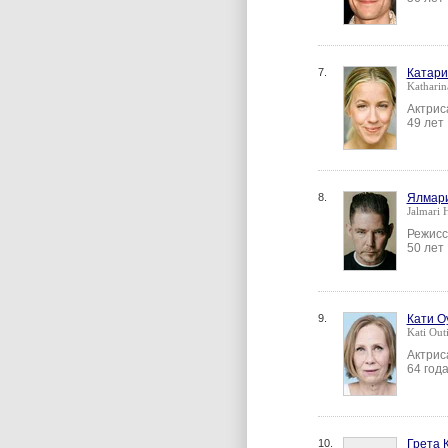
7.
Катари
Katharin
Актрис
49 лет
8.
Ялмар
Jalmari 
Режисс
50 лет
9.
Кати О
Kati Out
Актрис
64 год
10.
Грета 