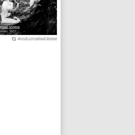
чная поляна
tället, 1957
другой случайный фильм