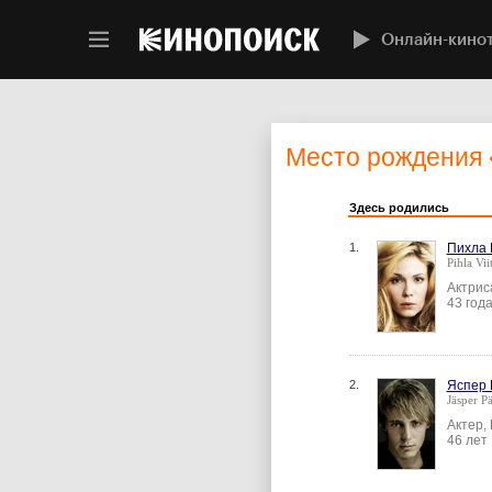
Онлайн-кино
Место рождения
Здесь родились
1.
Пихла 
Pihla Vii
Актрис
43 год
2.
Яспер 
Jäsper P
Актер,
46 лет