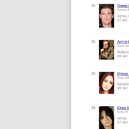
21.
Томми 
Tommi K
Актер,
57 лет
22.
Антти-
Antti-Jus
Режисс
49 лет
23.
Илона 
Ilona El
Актрис
49 лет
24.
Юрки 6
Jyrki 69
Актер
57 лет