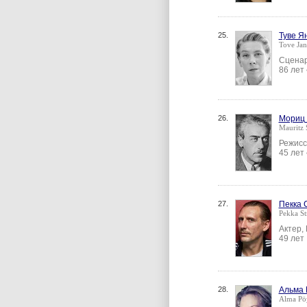
25.
Туве Я
Tove Jan
Сценар
86 лет
26.
Мориц
Mauritz S
Режисс
45 лет
27.
Пекка 
Pekka St
Актер,
49 лет
28.
Альма 
Alma Pöy