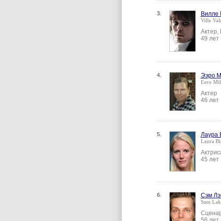
3.
Вилле 
Ville Val
Актер,
49 лет
4.
Ээро 
Eero Mil
Актер
46 лет
5.
Лаура 
Laura Bi
Актрис
45 лет
6.
Сэм Лэ
Sam Lak
Сценар
56 лет