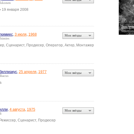
ukkonen
19 января 2008
•
Земляни
Smultrons
ухимиес
,
3 июля
,
1968
Мои звёзды
himies
ер, Сценарист, Продюсер, Оператор, Актер, Монтажер
Зиллиакус
,
25 апреля
,
1977
Мои звёзды
liacus
а
илли
,
4 августа
,
1975
Мои звёзды
li
 Режиссер, Сценарист, Продюсер