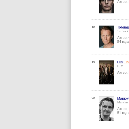
Актер,
18.
Тобиаш
Tobias Zi
Актер,
54 год
19.
HIM
,
1
HIM
Актер,
20.
Маркку
Markku P
Актер,
51 год