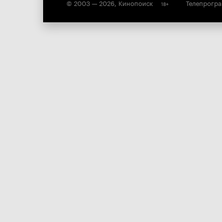
© 2003 —
2026
,
Кинопоиск
Телепрогр
18
+