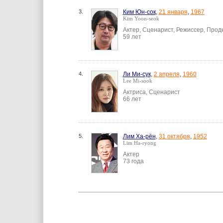
3.
Ким Юн-сок
,
21 января
,
1967
Kim Yoon-seok
Актер, Сценарист, Режиссер, Про
59 лет
4.
Ли Ми-сук
,
2 апреля
,
1960
Lee Mi-sook
Актриса, Сценарист
66 лет
5.
Лим Ха-рён
,
31 октября
,
1952
Lim Ha-ryong
Актер
73 года