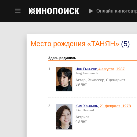
Онлайн-кинотеат
Место рождения
«ТАНЯН»
(5)
Здесь родились
1.
Чан Гын-сок
,
4 августа
,
1987
Jang Geun-seok
Актер, Режиссер, Сценарист
39 лет
2.
Ким Ха-ныль
,
21 февраля
,
1978
Kim Ha-neul
Актриса
48 лет