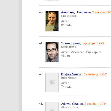
40.
Александр Петрович
,
2 января
,
19
Sasa Petrovic
Актер
64 года
41.
Эрмин Браво
,
5 декабря
,
1979
Ermin Bravo
Актер, Режиссер, Сценарист
46 лет
42.
Ирфан Менсур
,
19 января
,
1952
Irfan Mensur
Актер
74 года
43.
Абдула Сидран
,
2 октября
,
1944
Abdulah Sidran