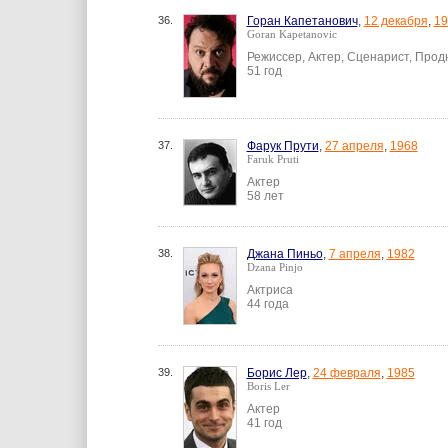
36.
Горан Капетанович
,
12 декабря
,
19
Goran Kapetanovic
Режиссер, Актер, Сценарист, Про
51 год
37.
Фарук Прути
,
27 апреля
,
1968
Faruk Pruti
Актер
58 лет
38.
Джана Пиньо
,
7 апреля
,
1982
Dzana Pinjo
Актриса
44 года
39.
Борис Лер
,
24 февраля
,
1985
Boris Ler
Актер
41 год