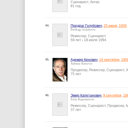
Сценарист, Актер
81 год
44.
Предраг Голубович
,
25 июня
,
1935
Predrag Golubovic
Режиссер, Сценарист
59 лет
18 июля 1994
•
45.
Адемир Кенович
,
14 сентября
,
195
Ademir Kenovic
Продюсер, Режиссер, Сценарист, 
75 лет
46.
Эмир Капетанович
,
9 сентября
,
19
Emir Kapetanovic
Режиссер, Сценарист, Продюсер, 
37 лет