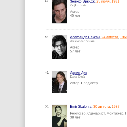
47.
Зелжко Эркидж
,
25 июля
,
1981
Zeljko Erkic
Актер
45 лет
48.
Александр Сексан
,
24 августа
,
196
Aleksandar Seksan
Актер
57 лет
49.
Дарио Дик
Dario Deak
Актер, Продюсер
50.
Emir Skalonja
,
30 августа
,
1987
Режиссер, Сценарист, Монтажер, 
38 лет