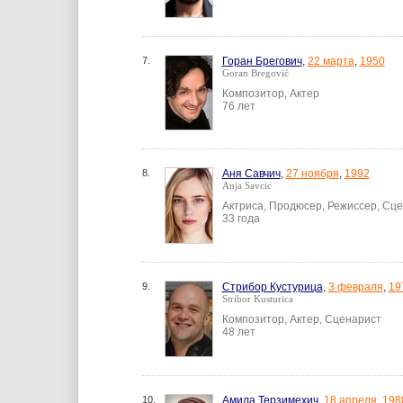
7.
Горан Брегович
,
22 марта
,
1950
Goran Bregović
Композитор, Актер
76 лет
8.
Аня Савчич
,
27 ноября
,
1992
Anja Savcic
Актриса, Продюсер, Режиссер, Сц
33 года
9.
Стрибор Кустурица
,
3 февраля
,
19
Stribor Kusturica
Композитор, Актер, Сценарист
48 лет
10.
Амила Терзимехич
,
18 апреля
,
198