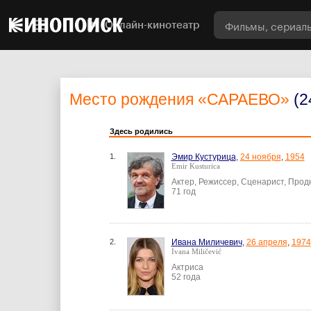
Онлайн-кинотеатр
Место рождения
«САРАЕВО»
(2
Здесь родились
1.
Эмир Кустурица
,
24 ноября
,
1954
Emir Kusturica
Актер, Режиссер, Сценарист, Прод
71 год
2.
Ивана Миличевич
,
26 апреля
,
1974
Ivana Miličević
Актриса
52 года