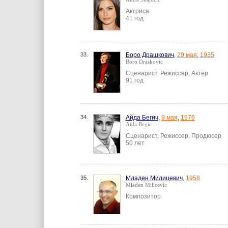
Актриса
41 год
33.
Боро Драшкович
,
29 мая
,
1935
Boro Draskovic
Сценарист, Режиссер, Актер
91 год
34.
Айда Бегич
,
9 мая
,
1976
Aida Begic
Сценарист, Режиссер, Продюсер
50 лет
35.
Младен Милицевич
,
1958
Mladen Milicevic
Композитор