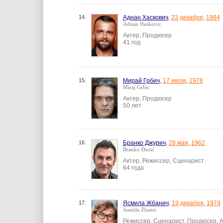
14.
Аднан Хаскович
,
23 декабря
,
1984
Adnan Haskovic
Актер, Продюсер
41 год
15.
Мирай Грбич
,
17 июля
,
1976
Miraj Grbic
Актер, Продюсер
50 лет
16.
Бранко Джурич
,
28 мая
,
1962
Branko Đurić
Актер, Режиссер, Сценарист
64 года
17.
Ясмила Жбанич
,
19 декабря
,
1974
Jasmila Zbanic
Режиссер, Сценарист, Продюсер, 