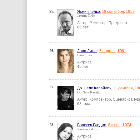
25.
Ясмин Гельо
,
18 сентября
,
1959
Jasmin Geljo
Актер, Режиссер, Продюсер
66 лет
26.
Лана Ликис
,
5 апреля
,
1981
Lana Likic
Актриса
45 лет
27.
Др. Неле Карайлич
,
11 декабря
,
19
Dr. Nele Karajlic
Актер, Композитор, Сценарист, Ре
63 года
28.
Ванесса Глоджо
,
8 июня
,
1974
Vanessa Glodjo
Актриса