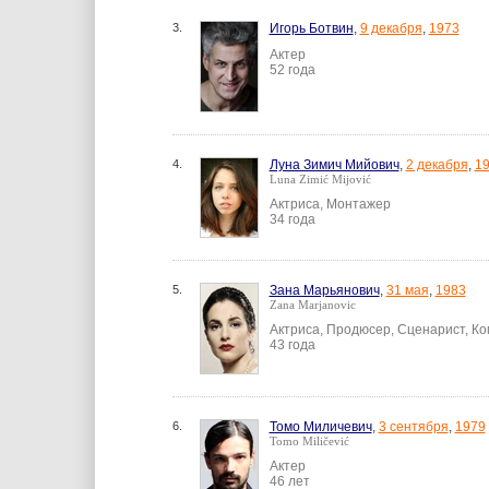
3.
Игорь Ботвин
,
9 декабря
,
1973
Актер
52 года
4.
Луна Зимич Мийович
,
2 декабря
,
1
Luna Zimić Mijović
Актриса, Монтажер
34 года
5.
Зана Марьянович
,
31 мая
,
1983
Zana Marjanovic
Актриса, Продюсер, Сценарист, К
43 года
6.
Томо Миличевич
,
3 сентября
,
1979
Tomo Miličević
Актер
46 лет