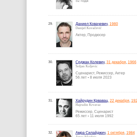
52 года
29.
Даниел Ковачевич
,
1980
Danijel Kovačević
Актер, Продюсер
30.
Срджан Колевич
,
31 декабря
,
1966
Srdjan Koljevic
Сценарист, Режиссер, Актер
56 лет
8 июля 2023
•
31.
Хайрудин Крвавац
,
22 декабря
,
19
Hajrudin Krvavac
Режиссер, Сценарист
65 лет
11 июля 1992
•
32.
Амра Силайджич
,
1 октября
,
1984
Amra Silajdzic