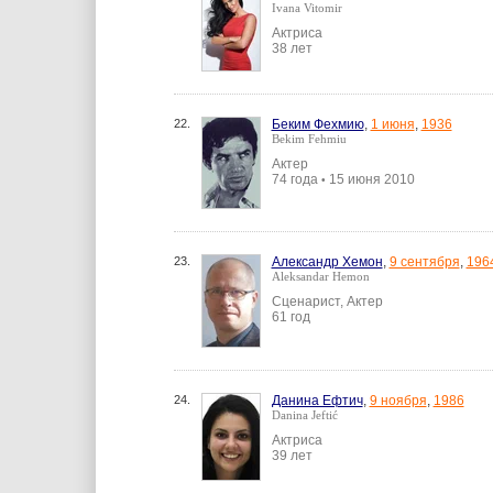
Ivana Vitomir
Актриса
38 лет
22.
Беким Фехмию
,
1 июня
,
1936
Bekim Fehmiu
Актер
74 года
15 июня 2010
•
23.
Александр Хемон
,
9 сентября
,
196
Aleksandar Hemon
Сценарист, Актер
61 год
24.
Данина Ефтич
,
9 ноября
,
1986
Danina Jeftić
Актриса
39 лет