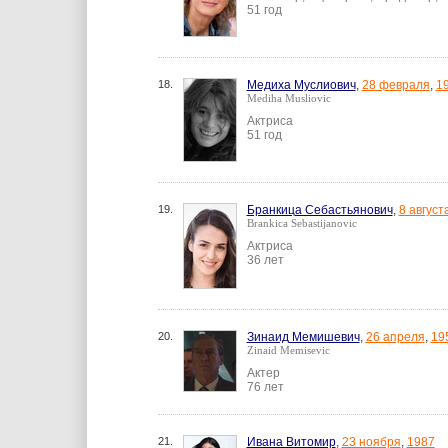
51 год
18.
Медиха Муслиович
,
28 февраля
,
1
Mediha Musliovic
Актриса
51 год
19.
Бранкица Себастьянович
,
8 август
Brankica Sebastijanovic
Актриса
36 лет
20.
Зинаид Мемишевич
,
26 апреля
,
19
Zinaid Memisevic
Актер
76 лет
21.
Ивана Витомир
,
23 ноября
,
1987