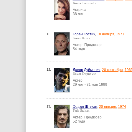
Amila Terzimehic
Актриса
38 лет
11.
Горан Костич
,
18 ноября
,
1971
Goran Kostic
Актер, Продюсер
54 года
12.
Давор Дуймович
,
20 сентября
,
196
Davor Dujmovic
Актер
29 лет
31 мая 1999
•
13.
Феджя Штукан
,
28 января
,
1974
Feđa Štukan
Актер, Продюсер
52 года