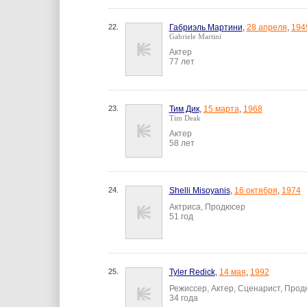
22.
Габриэль Мартини
,
28 апреля
,
194
Gabriele Martini
Актер
77 лет
23.
Тим Дик
,
15 марта
,
1968
Tim Deak
Актер
58 лет
24.
Shelli Misoyanis
,
16 октября
,
1974
Актриса, Продюсер
51 год
25.
Tyler Redick
,
14 мая
,
1992
Режиссер, Актер, Сценарист, Про
34 года