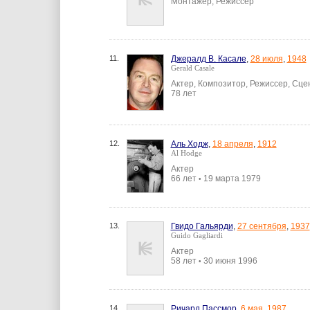
Монтажер, Режиссер
11.
Джералд В. Касале
,
28 июля
,
1948
Gerald Casale
Актер, Композитор, Режиссер, Сце
78 лет
12.
Аль Ходж
,
18 апреля
,
1912
Al Hodge
Актер
66 лет
19 марта 1979
•
13.
Гвидо Гальярди
,
27 сентября
,
1937
Guido Gagliardi
Актер
58 лет
30 июня 1996
•
14.
Ричард Пассмор
,
6 мая
,
1987