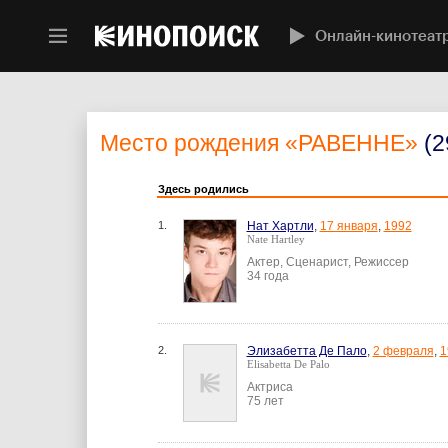
Онлайн-кинотеат
Место рождения
«РАВЕННЕ»
(2
Здесь родились
1.
Нат Хартли
,
17 января
,
1992
Nate Hartley
Актер, Сценарист, Режиссер
34 года
2.
Элизабетта Де Пало
,
2 февраля
,
1
Elisabetta De Palo
Актриса
75 лет