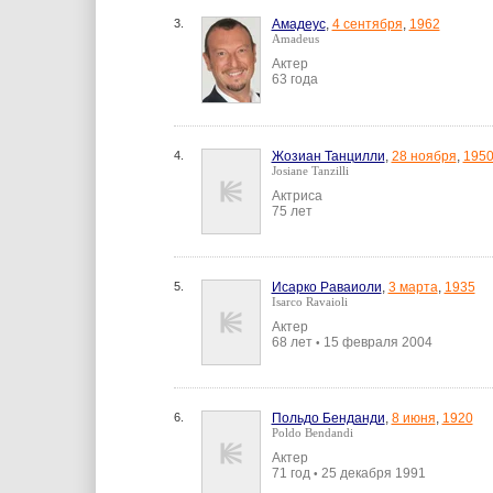
3.
Амадеус
,
4 сентября
,
1962
Amadeus
Актер
63 года
4.
Жозиан Танцилли
,
28 ноября
,
195
Josiane Tanzilli
Актриса
75 лет
5.
Исарко Раваиоли
,
3 марта
,
1935
Isarco Ravaioli
Актер
68 лет
15 февраля 2004
•
6.
Польдо Бенданди
,
8 июня
,
1920
Poldo Bendandi
Актер
71 год
25 декабря 1991
•