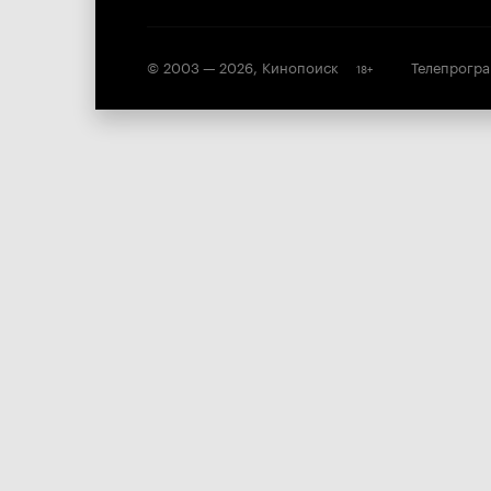
© 2003 —
2026
,
Кинопоиск
Телепрогр
18
+