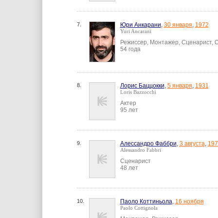
7.
Юри Анкарани
,
30 января
,
1972
Yuri Ancarani
Режиссер, Монтажер, Сценарист, 
54 года
8.
Лорис Баццокки
,
5 января
,
1931
Loris Bazzocchi
Актер
95 лет
9.
Алессандро Фаббри
,
3 августа
,
197
Alessandro Fabbri
Сценарист
48 лет
10.
Паоло Коттиньола
,
16 ноября
Paolo Cottignola