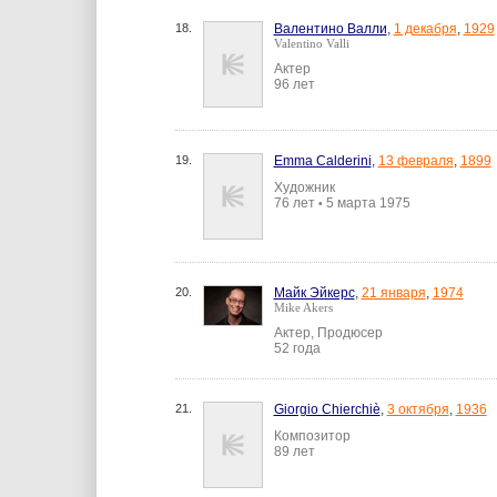
18.
Валентино Валли
,
1 декабря
,
1929
Valentino Valli
Актер
96 лет
19.
Emma Calderini
,
13 февраля
,
1899
Художник
76 лет
5 марта 1975
•
20.
Майк Эйкерс
,
21 января
,
1974
Mike Akers
Актер, Продюсер
52 года
21.
Giorgio Chierchiè
,
3 октября
,
1936
Композитор
89 лет