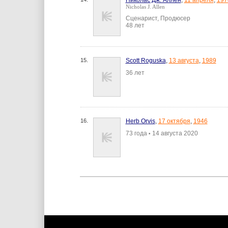
Николас Дж. Аллен
,
11 апреля
,
197
Nicholas J. Allen
Сценарист, Продюсер
48 лет
15.
Scott Roguska
,
13 августа
,
1989
36 лет
16.
Herb Orvis
,
17 октября
,
1946
73 года
14 августа 2020
•