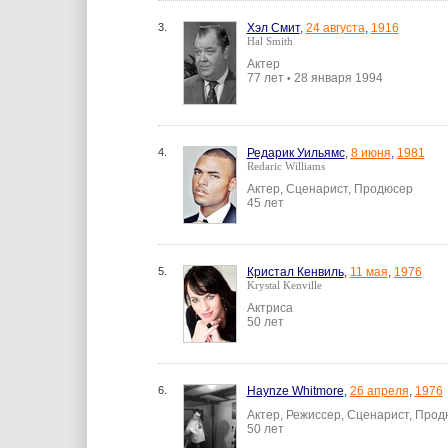
3.
Хэл Смит
,
24 августа
,
1916
Hal Smith
Актер
77 лет
28 января 1994
•
4.
Редарик Уильямс
,
8 июня
,
1981
Redaric Williams
Актер, Сценарист, Продюсер
45 лет
5.
Кристал Кенвиль
,
11 мая
,
1976
Krystal Kenville
Актриса
50 лет
6.
Haynze Whitmore
,
26 апреля
,
1976
Актер, Режиссер, Сценарист, Про
50 лет