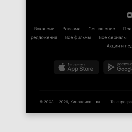
Вакансии
Реклама
Соглашение
Пра
Предложения
Все фильмы
Все сериалы
Акции и по
© 2003 —
2026
,
Кинопоиск
Телепрогр
18
+