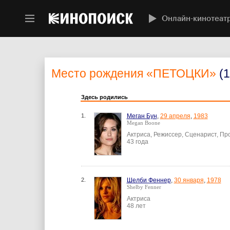
Онлайн-кинотеат
Место рождения
«ПЕТОЦКИ»
(1
Здесь родились
1.
Меган Бун
,
29 апреля
,
1983
Megan Boone
Актриса, Режиссер, Сценарист, П
43 года
2.
Шелби Феннер
,
30 января
,
1978
Shelby Fenner
Актриса
48 лет