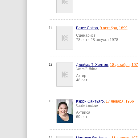
11.
Bruce Catton
,
9 октября
,
1899
Сценарист
78 лет
28 августа 1978
•
12.
Джеймс П. Хилтон
,
18 декабря
,
197
James P. Hilton
Актер
48 лет
13.
Кэрри Сантьяго
,
17 января
,
1966
Carrie Santiago
Актриса
60 лет
14.