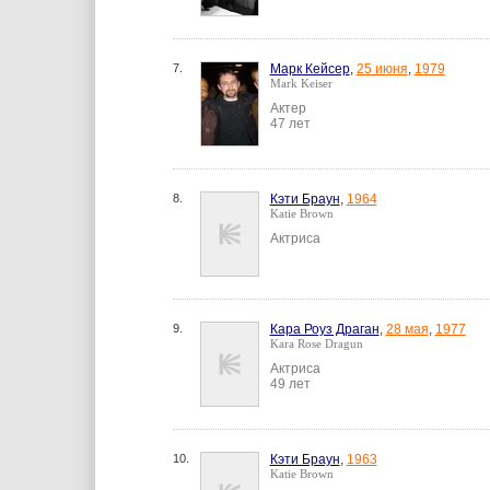
7.
Марк Кейсер
,
25 июня
,
1979
Mark Keiser
Актер
47 лет
8.
Кэти Браун
,
1964
Katie Brown
Актриса
9.
Кара Роуз Драган
,
28 мая
,
1977
Kara Rose Dragun
Актриса
49 лет
10.
Кэти Браун
,
1963
Katie Brown