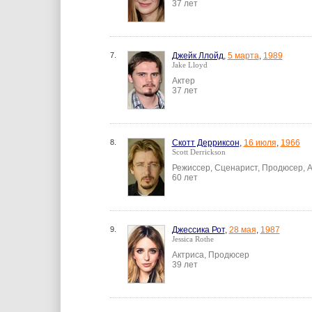
37 лет
7.
Джейк Ллойд
,
5 марта
,
1989
Jake Lloyd
Актер
37 лет
8.
Скотт Дерриксон
,
16 июля
,
1966
Scott Derrickson
Режиссер, Сценарист, Продюсер, 
60 лет
9.
Джессика Рот
,
28 мая
,
1987
Jessica Rothe
Актриса, Продюсер
39 лет