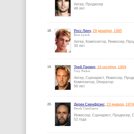
Актер, Продюсер
48 лет
18.
Росс Линч
,
29 декабря
,
1995
Ross Lynch
Актер, Композитор, Режиссер, Пр
30 лет
19.
Трей Паркер
,
19 октября
,
1969
Trey Parker
Актер, Сценарист, Режиссер, Прод
Композитор, Оператор
56 лет
20.
Дерек Сиенфрэнс
,
23 января
,
1974
Derek Cianfrance
Режиссер, Сценарист, Продюсер, 
52 года