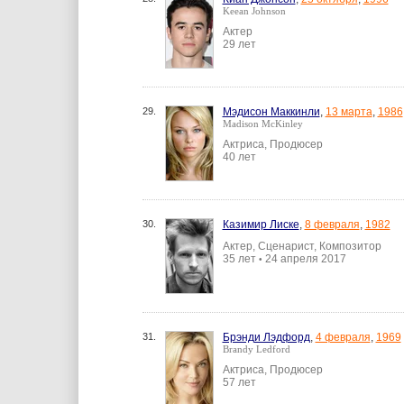
Keean Johnson
Актер
29 лет
29.
Мэдисон Маккинли
,
13 марта
,
1986
Madison McKinley
Актриса, Продюсер
40 лет
30.
Казимир Лиске
,
8 февраля
,
1982
Актер, Сценарист, Композитор
35 лет
24 апреля 2017
•
31.
Брэнди Лэдфорд
,
4 февраля
,
1969
Brandy Ledford
Актриса, Продюсер
57 лет