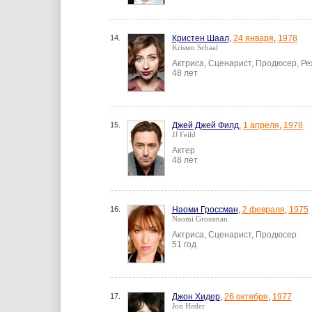
14.
Кристен Шаал
,
24 января
,
1978
Kristen Schaal
Актриса, Сценарист, Продюсер, Р
48 лет
15.
Джей Джей Филд
,
1 апреля
,
1978
JJ Feild
Актер
48 лет
16.
Наоми Гроссман
,
2 февраля
,
1975
Naomi Grossman
Актриса, Сценарист, Продюсер
51 год
17.
Джон Хидер
,
26 октября
,
1977
Jon Heder