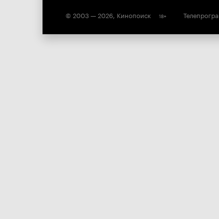
© 2003 —
2026
,
Кинопоиск
Телепрогр
18
+