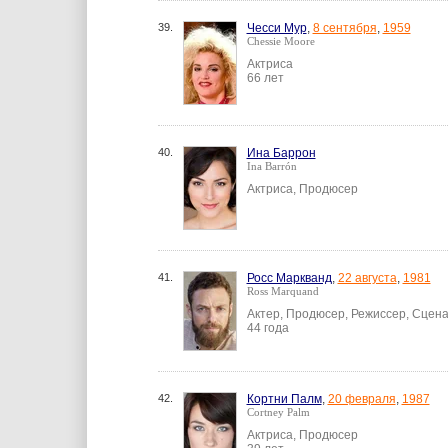
39.
Чесси Мур
,
8 сентября
,
1959
Chessie Moore
Актриса
66 лет
40.
Ина Баррон
Ina Barrón
Актриса, Продюсер
41.
Росс Маркванд
,
22 августа
,
1981
Ross Marquand
Актер, Продюсер, Режиссер, Сцен
44 года
42.
Кортни Палм
,
20 февраля
,
1987
Cortney Palm
Актриса, Продюсер