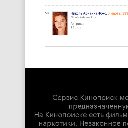
50.
Николь Арианна Фокс
,
6 марта
,
19
Nicole Arianna Fox
Актриса
35 лет
Сервис Кинопоиск м
предназначенну
На Кинопоиске есть фильм
наркотики. Незаконное п