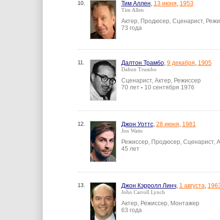
10.
Тим Аллен
,
13 июня
,
1953
Tim Allen
Актер, Продюсер, Сценарист, Реж
73 года
11.
Далтон Трамбо
,
9 декабря
,
1905
Dalton Trumbo
Сценарист, Актер, Режиссер
70 лет
10 сентября 1976
•
12.
Джон Уоттс
,
28 июня
,
1981
Jon Watts
Режиссер, Продюсер, Сценарист, 
45 лет
13.
Джон Кэрролл Линч
,
1 августа
,
196
John Carroll Lynch
Актер, Режиссер, Монтажер
63 года