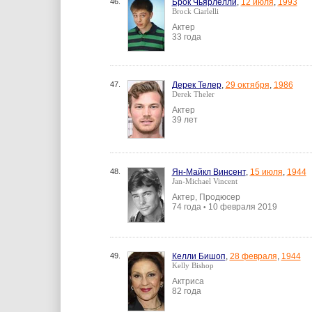
46.
Брок Чьярлелли
,
12 июля
,
1993
Brock Ciarlelli
Актер
33 года
47.
Дерек Телер
,
29 октября
,
1986
Derek Theler
Актер
39 лет
48.
Ян-Майкл Винсент
,
15 июля
,
1944
Jan-Michael Vincent
Актер, Продюсер
74 года
10 февраля 2019
•
49.
Келли Бишоп
,
28 февраля
,
1944
Kelly Bishop
Актриса
82 года