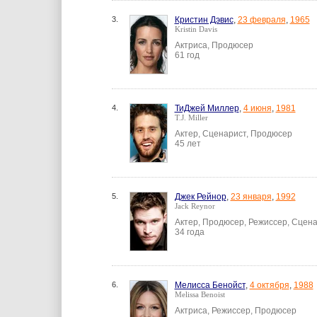
3.
Кристин Дэвис
,
23 февраля
,
1965
Kristin Davis
Актриса, Продюсер
61 год
4.
ТиДжей Миллер
,
4 июня
,
1981
T.J. Miller
Актер, Сценарист, Продюсер
45 лет
5.
Джек Рейнор
,
23 января
,
1992
Jack Reynor
Актер, Продюсер, Режиссер, Сцен
34 года
6.
Мелисса Бенойст
,
4 октября
,
1988
Melissa Benoist
Актриса, Режиссер, Продюсер