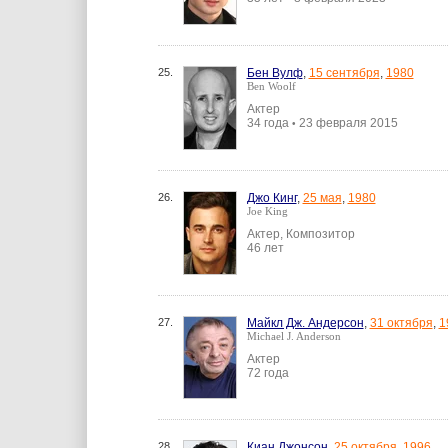
25.
Бен Вулф
,
15 сентября
,
1980
Ben Woolf
Актер
34 года
23 февраля 2015
•
26.
Джо Кинг
,
25 мая
,
1980
Joe King
Актер, Композитор
46 лет
27.
Майкл Дж. Андерсон
,
31 октября
,
1
Michael J. Anderson
Актер
72 года
28.
Киан Джонсон
,
25 октября
,
1996