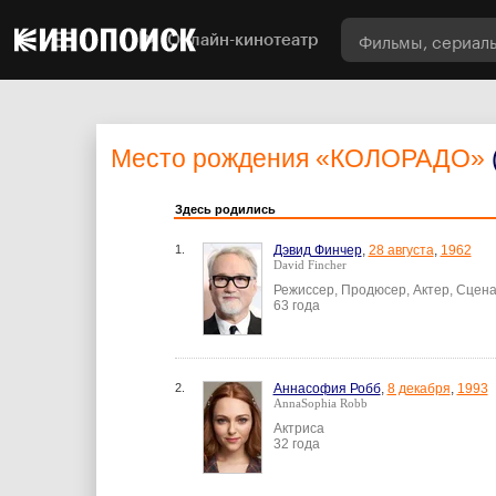
Онлайн-кинотеатр
Место рождения
«КОЛОРАДО»
Здесь родились
1.
Дэвид Финчер
,
28 августа
,
1962
David Fincher
Режиссер, Продюсер, Актер, Сцен
63 года
2.
Аннасофия Робб
,
8 декабря
,
1993
AnnaSophia Robb
Актриса
32 года