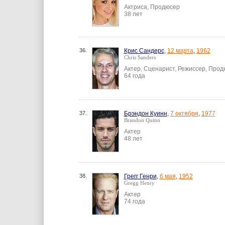
Актриса, Продюсер
38 лет
36.
Крис Сандерс
,
12 марта
,
1962
Chris Sanders
Актер, Сценарист, Режиссер, Прод
64 года
37.
Брэндон Куинн
,
7 октября
,
1977
Brandon Quinn
Актер
48 лет
38.
Грегг Генри
,
6 мая
,
1952
Gregg Henry
Актер
74 года