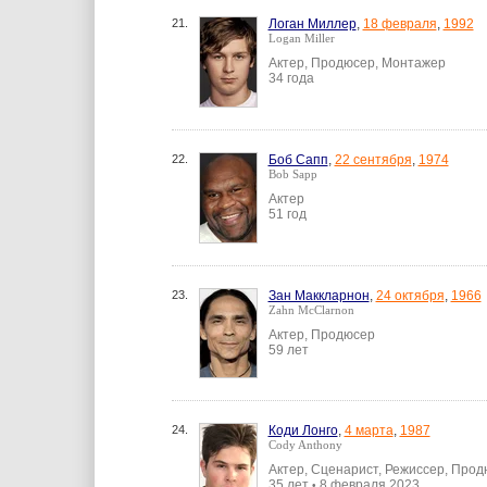
21.
Логан Миллер
,
18 февраля
,
1992
Logan Miller
Актер, Продюсер, Монтажер
34 года
22.
Боб Сапп
,
22 сентября
,
1974
Bob Sapp
Актер
51 год
23.
Зан Маккларнон
,
24 октября
,
1966
Zahn McClarnon
Актер, Продюсер
59 лет
24.
Коди Лонго
,
4 марта
,
1987
Cody Anthony
Актер, Сценарист, Режиссер, Про
35 лет
8 февраля 2023
•