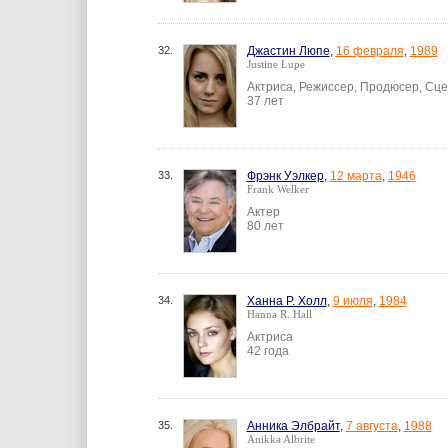
32.
Джастин Люпе
,
16 февраля
,
1989
Justine Lupe
Актриса, Режиссер, Продюсер, Сц
37 лет
33.
Фрэнк Уэлкер
,
12 марта
,
1946
Frank Welker
Актер
80 лет
34.
Ханна Р. Холл
,
9 июля
,
1984
Hanna R. Hall
Актриса
42 года
35.
Анника Элбрайт
,
7 августа
,
1988
Anikka Albrite