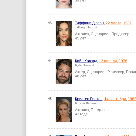
39 лет
43.
Тиффани Дюпон
,
22 марта
,
1981
Tiffany Dupont
Актриса, Сценарист, Продюсер
45 лет
44.
Кайл Ховард
,
13 апреля
,
1978
Kyle Howard
Актер, Сценарист, Режиссер, Про
48 лет
45.
Кристен Рентон
,
14 сентября
,
198
Kristen Renton
Актриса, Продюсер
43 года