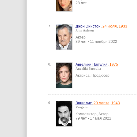
28 лет
7.
Джон Энистон
,
24 июля
,
1933
John Aniston
Актер
89 лет
11 ноября 2022
•
8.
Ангелики Папулия
,
1975
Angeliki Papoulia
Актриса, Продюсер
9.
Вангелис
,
29 марта
,
1943
Vangelis
Композитор, Актер
79 лет
17 мая 2022
•