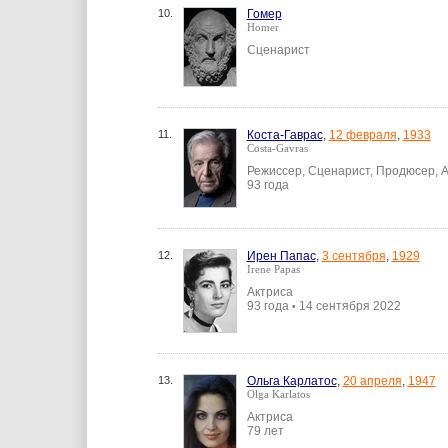
10.
Гомер
Homer
Сценарист
11.
Коста-Гаврас
,
12 февраля
,
1933
Costa-Gavras
Режиссер, Сценарист, Продюсер, 
93 года
12.
Ирен Папас
,
3 сентября
,
1929
Irene Papas
Актриса
93 года
14 сентября 2022
•
13.
Ольга Карлатос
,
20 апреля
,
1947
Olga Karlatos
Актриса
79 лет