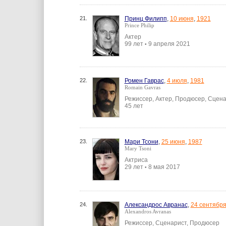
21.
Принц Филипп
,
10 июня
,
1921
Prince Philip
Актер
99 лет
9 апреля 2021
•
22.
Ромен Гаврас
,
4 июля
,
1981
Romain Gavras
Режиссер, Актер, Продюсер, Сцен
45 лет
23.
Мари Тсони
,
25 июня
,
1987
Mary Tsoni
Актриса
29 лет
8 мая 2017
•
24.
Александрос Авранас
,
24 сентябр
Alexandros Avranas
Режиссер, Сценарист, Продюсер