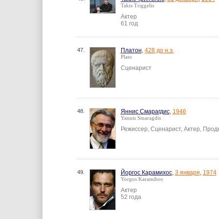
Takis Triggelis
Актер
61 год
47.
Платон
,
428 до н.э.
Plato
Сценарист
48.
Яннис Смарагдис
,
1946
Yannis Smaragdis
Режиссер, Сценарист, Актер, Про
49.
Йоргос Карамихос
,
3 января
,
1974
Yorgos Karamihos
Актер
52 года