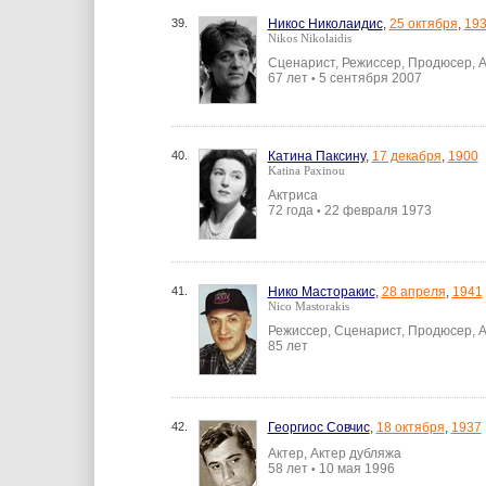
39.
Никос Николаидис
,
25 октября
,
19
Nikos Nikolaidis
Сценарист, Режиссер, Продюсер, 
67 лет
5 сентября 2007
•
40.
Катина Паксину
,
17 декабря
,
1900
Katina Paxinou
Актриса
72 года
22 февраля 1973
•
41.
Нико Масторакис
,
28 апреля
,
1941
Nico Mastorakis
Режиссер, Сценарист, Продюсер, 
85 лет
42.
Георгиос Совчис
,
18 октября
,
1937
Актер, Актер дубляжа
58 лет
10 мая 1996
•