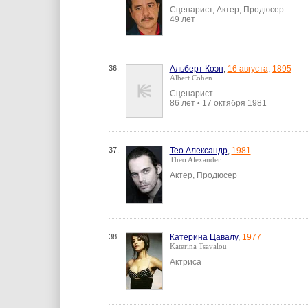
Сценарист, Актер, Продюсер
49 лет
36.
Альберт Коэн
,
16 августа
,
1895
Albert Cohen
Сценарист
86 лет
17 октября 1981
•
37.
Тео Александр
,
1981
Theo Alexander
Актер, Продюсер
38.
Катерина Цавалу
,
1977
Katerina Tsavalou
Актриса