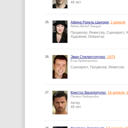
48 лет
25.
Афина Рахель Цангари
,
2 апреля
Athina Rachel Tsangari
Продюсер, Режиссер, Сценарист, А
Художник, Оператор
26.
Эван Спилиотопулос
,
1973
Evan Spiliotopoulos
Сценарист, Продюсер, Режиссер
27.
Кристос Василопулос
,
16 апреля
,
Christos Vasilopoulos
Актер
48 лет