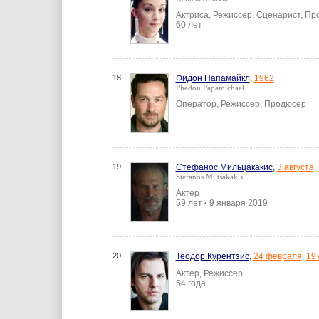
Актриса, Режиссер, Сценарист, П
60 лет
18.
Фидон Папамайкл
,
1962
Phedon Papamichael
Оператор, Режиссер, Продюсер
19.
Стефанос Мильцакакис
,
3 августа
,
Stefanos Miltsakakis
Актер
59 лет
9 января 2019
•
20.
Теодор Курентзис
,
24 февраля
,
19
Актер, Режиссер
54 года