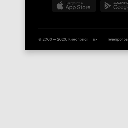
© 2003 —
2026
,
Кинопоиск
Телепрогр
18
+