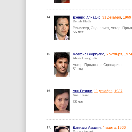
14.
Дэннис Илиадис
,
31 декабря
,
1969
Dennis Iliadis
Режиссер, Сценарист, Актер, Про
56 лет
15.
Алексис Георгулис
,
6 октября
,
197
Alexis Georgoulis
Актер, Продюсер, Сценарист
51 год
16.
Анн Резани
,
11 декабря
,
1987
Ann Rezanni
38 лет
17.
Даниэла Амавия
,
4 марта
,
1966
Daniela Amavia