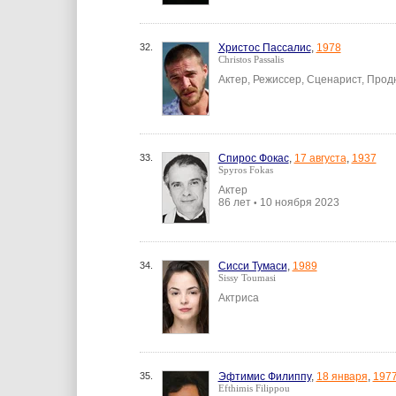
32.
Христос Пассалис
,
1978
Christos Passalis
Актер, Режиссер, Сценарист, Прод
33.
Спирос Фокас
,
17 августа
,
1937
Spyros Fokas
Актер
86 лет
10 ноября 2023
•
34.
Сисси Тумаси
,
1989
Sissy Toumasi
Актриса
35.
Эфтимис Филиппу
,
18 января
,
197
Efthimis Filippou