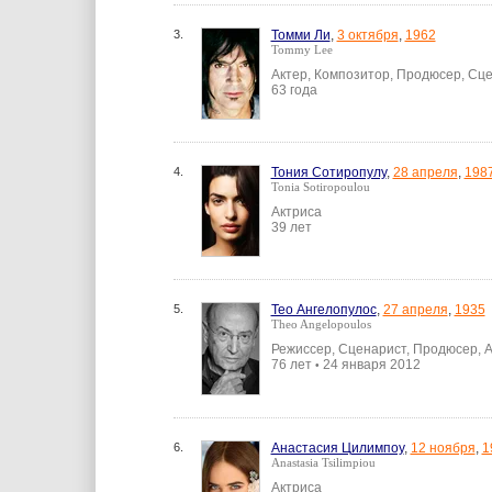
3.
Томми Ли
,
3 октября
,
1962
Tommy Lee
Актер, Композитор, Продюсер, Сц
63 года
4.
Тония Сотиропулу
,
28 апреля
,
198
Tonia Sotiropoulou
Актриса
39 лет
5.
Тео Ангелопулос
,
27 апреля
,
1935
Theo Angelopoulos
Режиссер, Сценарист, Продюсер, А
76 лет
24 января 2012
•
6.
Анастасия Цилимпоу
,
12 ноября
,
1
Anastasia Tsilimpiou
Актриса