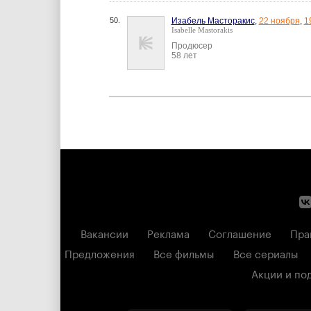
50.
Изабель Масторакис
,
22 ноября
,
1
Isabelle Mastorakis
Продюсер
58 лет
Вакансии
Реклама
Соглашение
Пра
Предложения
Все фильмы
Все сериалы
Акции и по