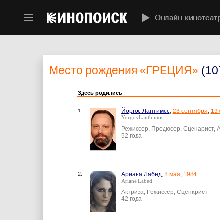
Онлайн-кинотеат
Место рождения
«ГРЕЦИЯ»
(10
Здесь родились
1.
Йоргос Лантимос
,
23 сентября
,
19
Yorgos Lanthimos
Режиссер, Продюсер, Сценарист, 
52 года
2.
Ариана Лабед
,
8 мая
,
1984
Ariane Labed
Актриса, Режиссер, Сценарист
42 года