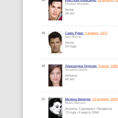
28.
Кристиан Александр
,
14 апреля
,
1
Christian Alexander
Актер
36 лет
29.
Сакис Рувас
,
5 января
,
1972
Sakis Rouvas
Актер
54 года
30.
Александра Ордолис
,
9 июля
,
1986
Alexandra Ordolis
Актриса
40 лет
31.
Мелина Меркури
,
18 октября
,
1920
Melina Mercouri
Актриса, Сценарист, Продюсер
73 года
6 марта 1994
•