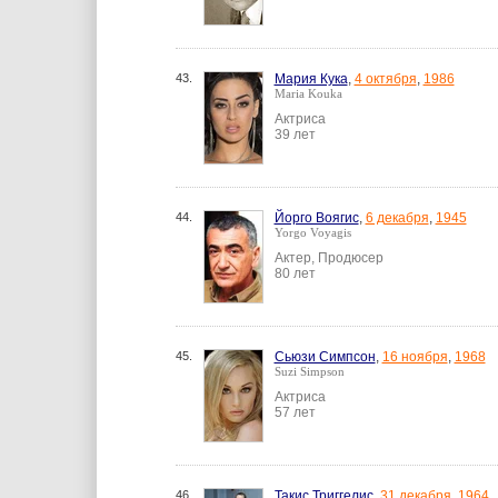
43.
Мария Кука
,
4 октября
,
1986
Maria Kouka
Актриса
39 лет
44.
Йорго Воягис
,
6 декабря
,
1945
Yorgo Voyagis
Актер, Продюсер
80 лет
45.
Сьюзи Симпсон
,
16 ноября
,
1968
Suzi Simpson
Актриса
57 лет
46.
Такис Триггелис
,
31 декабря
,
1964