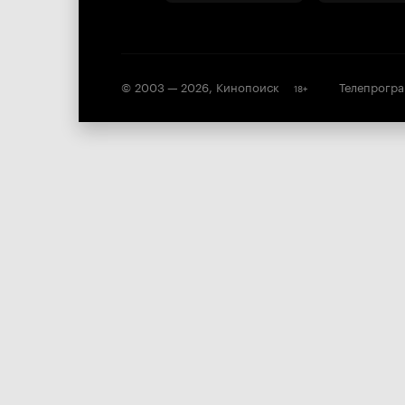
© 2003 —
2026
,
Кинопоиск
Телепрогр
18
+