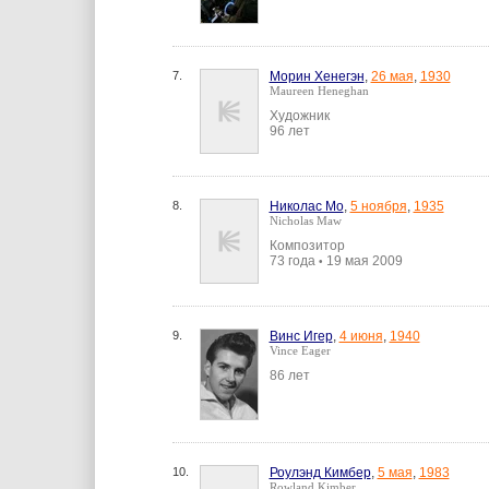
7.
Морин Хенегэн
,
26 мая
,
1930
Maureen Heneghan
Художник
96 лет
8.
Николас Мо
,
5 ноября
,
1935
Nicholas Maw
Композитор
73 года
19 мая 2009
•
9.
Винс Игер
,
4 июня
,
1940
Vince Eager
86 лет
10.
Роулэнд Кимбер
,
5 мая
,
1983
Rowland Kimber