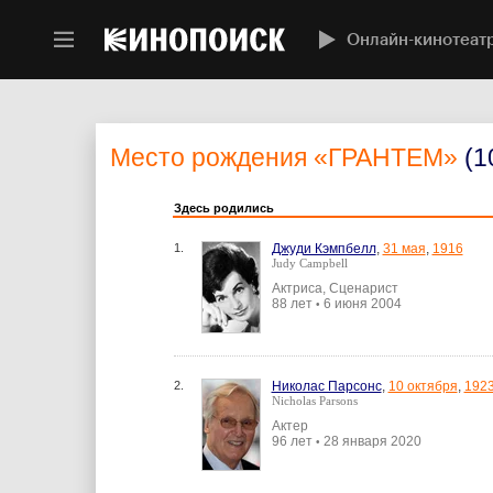
Онлайн-кинотеат
Место рождения
«ГРАНТЕМ»
(1
Здесь родились
1.
Джуди Кэмпбелл
,
31 мая
,
1916
Judy Campbell
Актриса, Сценарист
88 лет
6 июня 2004
•
2.
Николас Парсонс
,
10 октября
,
192
Nicholas Parsons
Актер
96 лет
28 января 2020
•