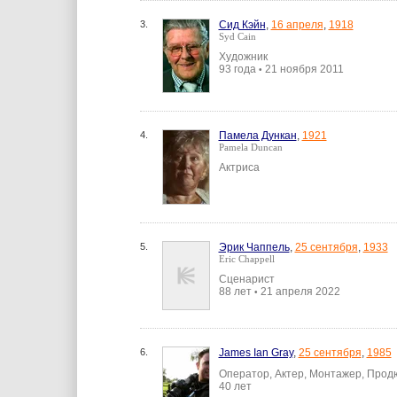
3.
Сид Кэйн
,
16 апреля
,
1918
Syd Cain
Художник
93 года
21 ноября 2011
•
4.
Памела Дункан
,
1921
Pamela Duncan
Актриса
5.
Эрик Чаппель
,
25 сентября
,
1933
Eric Chappell
Сценарист
88 лет
21 апреля 2022
•
6.
James Ian Gray
,
25 сентября
,
1985
Оператор, Актер, Монтажер, Прод
40 лет