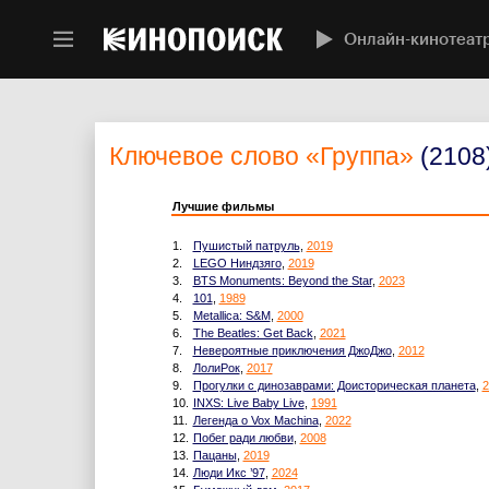
Онлайн-кинотеат
Ключевое слово
«Группа»
(2108
Лучшие фильмы
1.
Пушистый патруль
,
2019
2.
LEGO Ниндзяго
,
2019
3.
BTS Monuments: Beyond the Star
,
2023
4.
101
,
1989
5.
Metallica: S&M
,
2000
6.
The Beatles: Get Back
,
2021
7.
Невероятные приключения ДжоДжо
,
2012
8.
ЛолиРок
,
2017
9.
Прогулки с динозаврами: Доисторическая планета
,
2
10.
INXS: Live Baby Live
,
1991
11.
Легенда о Vox Machina
,
2022
12.
Побег ради любви
,
2008
13.
Пацаны
,
2019
14.
Люди Икс ’97
,
2024