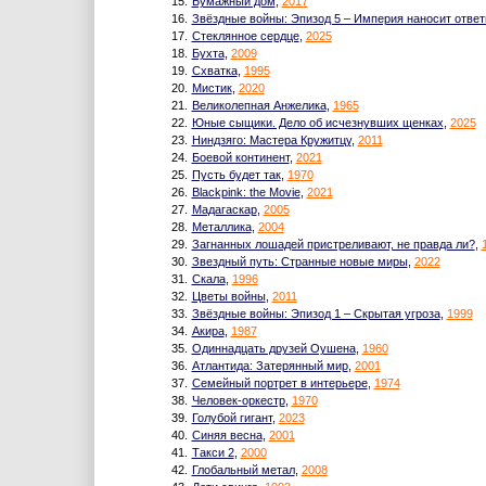
15.
Бумажный дом
,
2017
16.
Звёздные войны: Эпизод 5 – Империя наносит отве
17.
Стеклянное сердце
,
2025
18.
Бухта
,
2009
19.
Схватка
,
1995
20.
Мистик
,
2020
21.
Великолепная Анжелика
,
1965
22.
Юные сыщики. Дело об исчезнувших щенках
,
2025
23.
Ниндзяго: Мастера Кружитцу
,
2011
24.
Боевой континент
,
2021
25.
Пусть будет так
,
1970
26.
Blackpink: the Movie
,
2021
27.
Мадагаскар
,
2005
28.
Металлика
,
2004
29.
Загнанных лошадей пристреливают, не правда ли?
,
30.
Звездный путь: Странные новые миры
,
2022
31.
Скала
,
1996
32.
Цветы войны
,
2011
33.
Звёздные войны: Эпизод 1 – Скрытая угроза
,
1999
34.
Акира
,
1987
35.
Одиннадцать друзей Оушена
,
1960
36.
Атлантида: Затерянный мир
,
2001
37.
Семейный портрет в интерьере
,
1974
38.
Человек-оркестр
,
1970
39.
Голубой гигант
,
2023
40.
Синяя весна
,
2001
41.
Такси 2
,
2000
42.
Глобальный метал
,
2008