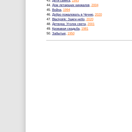
43.
Дети свинга
,
1993
44.
Дом летающих кинжалов
,
2004
45.
Война
,
1994
46.
Добро пожаловать в Чечню
,
2020
47.
Blackpink: Зажги небо
,
2020
48.
Детвора: Уголок света
,
2001
49.
Кровавая свадьба
,
1981
50.
Забытые
,
1950