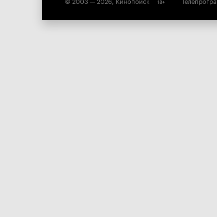
© 2003 —
2026
,
Кинопоиск
Телепрогр
18
+