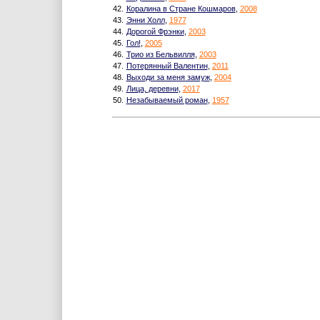
42.
Коралина в Стране Кошмаров
,
2008
43.
Энни Холл
,
1977
44.
Дорогой Фрэнки
,
2003
45.
Гол!
,
2005
46.
Трио из Бельвилля
,
2003
47.
Потерянный Валентин
,
2011
48.
Выходи за меня замуж
,
2004
49.
Лица, деревни
,
2017
50.
Незабываемый роман
,
1957