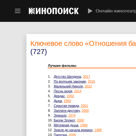
Онлайн-кинотеат
Ключевое слово
«Отношения ба
(727)
Лучшие фильмы
1.
Детство Шелдона
,
2017
2.
По волчьим законам
,
2016
3.
Маленький Николя
,
2022
4.
Песнь моря
,
2014
5.
Девдас
,
2002
6.
Дыра
,
1960
7.
Скрытая правда
,
2001
8.
Заплати другому
,
2000
9.
Зеркало
,
1974
10.
Билли Эллиот
,
2000
11.
Мятежная душа
,
1999
12.
Земля до начала времен
,
1988
13.
Папочка
,
2009