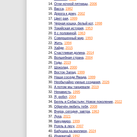
14.
Огни ночной пятницы
,
2006
15.
Васса
,
1982
16.
Дорога к дому
,
2002
17.
Цвет рая
,
1999
18.
Черная кошка, белый кот
,
1998
19.
Токийская история
,
1953
20.
8 с половиной
,
1963
21.
Совершенный мир
,
1993
22.
Жить
,
1994
23.
Хайди
,
2015
24.
Счастливая долина
,
2014
25.
Волшебная страна
,
2004
26.
Годы
,
2019
27.
Шоколад
,
2000
28.
Восток-Запад
,
1999
29.
Наши соседи Ямада
,
1999
30.
Необычайно умные создания
,
2026
31.
А потом мы танцевали
,
2019
32.
Ненависть
,
1995
33.
Я, робот
,
2004
34.
Белль и Себастьян: Новое поколение
,
2022
35.
Обречён любить тебя
,
2008
36.
Вчера, сегодня, завтра
,
1963
37.
Лука
,
2021
38.
Кикуджиро
,
1999
39.
Рояль в лесу
,
2007
40.
Бабушка на миллион
,
2024
41.
Индокитай
,
1992