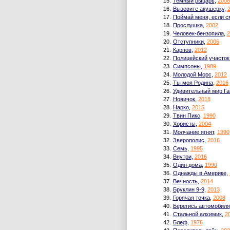
15.
Темный рыцарь
,
2008
16.
Вызовите акушерку
,
17.
Поймай меня, если 
18.
Прослушка
,
2002
19.
Человек-бензопила
,
2
20.
Отступники
,
2006
21.
Карпов
,
2012
22.
Полицейский участок
23.
Симпсоны
,
1989
24.
Молодой Морс
,
2012
25.
Ты моя Родина
,
2016
26.
Удивительный мир Г
27.
Новичок
,
2018
28.
Нарко
,
2015
29.
Твин Пикс
,
1990
30.
Хористы
,
2004
31.
Молчание ягнят
,
1990
32.
Зверополис
,
2016
33.
Семь
,
1995
34.
Внутри
,
2016
35.
Один дома
,
1990
36.
Однажды в Америке
,
37.
Вечность
,
2014
38.
Бруклин 9-9
,
2013
39.
Горячая точка
,
2008
40.
Берегись автомобиля
41.
Стальной алхимик
,
2
42.
Блеф
,
1976