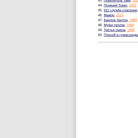
43.
Повелитель тайн
,
202
44.
Полиция Токио
,
2022
45.
911 служба спасения
46.
Мажор
,
2014
47.
Бангкок Хилтон
,
1989
48.
Муми-тролли
,
1990
49.
Третья смена
,
1999
50.
Плохой и сумасшед