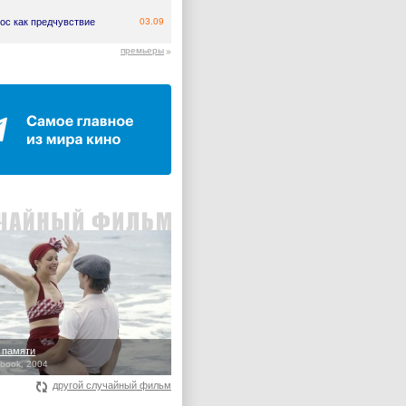
ос как предчувствие
03.09
премьеры
 памяти
book, 2004
другой случайный фильм