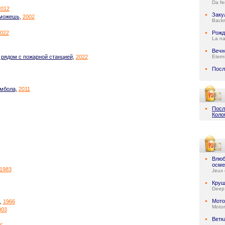
Da fe
2012
Заку
сможешь
,
2002
Back
022
Рожд
La na
Вечн
 рядом с пожарной станцией
,
2022
Etern
Посл
амбола
,
2011
Посл
Коло
Влюб
осме
1983
Jeux 
Круш
Deep
Мото
,
1966
Motor
003
Ветк