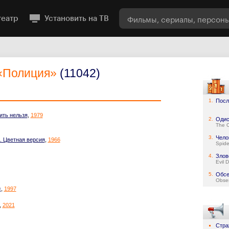
театр
Установить на ТВ
«Полиция»
(11042)
1.
Посл
ить нельзя
,
1979
2.
Одис
The 
3.
Чело
. Цветная версия
,
1966
Spid
4.
Злов
Evil 
5.
Обсе
Obse
с
,
1997
,
2021
Стра