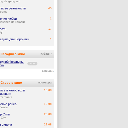
ng da geng ren
лисье реальности
45
rooms
ение любви
1
issance de l'amour
ость
17
ity
едние дни Вероники
1
Сегодня в кино
рейтинг
едний богатырь.
ПРОМО
бок
афиша
Скоро в кино
премьера
ись в меня, если
13.08
лишься
d'enfants
ение рейса
13.08
 Water
р Сити
20.08
 City
а сирени
27.08