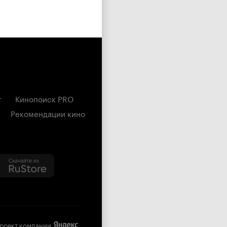
г
Кинопоиск PRO
Рекомендации кино
роект компании