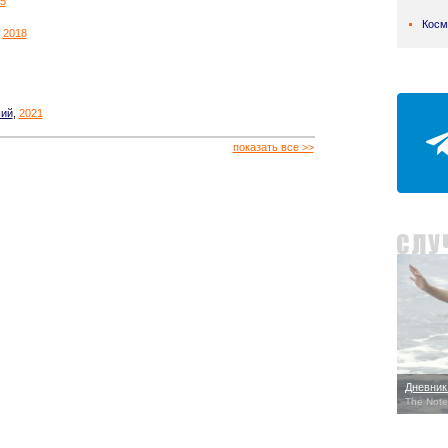
5
Косм
,
2018
ший
,
2021
показать все >>
Дневник
The Note