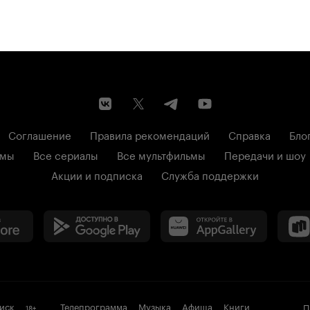
Соглашение
Правила рекомендаций
Справка
Бло
ьмы
Все сериалы
Все мультфильмы
Передачи и шоу
Акции и подписка
Служба поддержки
иск
Телепрограмма
Музыка
Афиша
Книги
П
18
+