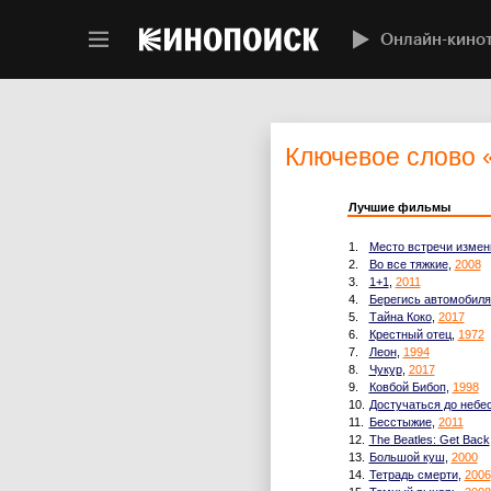
Онлайн-кино
Ключевое слово
Лучшие фильмы
1.
Место встречи измен
2.
Во все тяжкие
,
2008
3.
1+1
,
2011
4.
Берегись автомобиля
5.
Тайна Коко
,
2017
6.
Крестный отец
,
1972
7.
Леон
,
1994
8.
Чукур
,
2017
9.
Ковбой Бибоп
,
1998
10.
Достучаться до небе
11.
Бесстыжие
,
2011
12.
The Beatles: Get Back
13.
Большой куш
,
2000
14.
Тетрадь смерти
,
2006