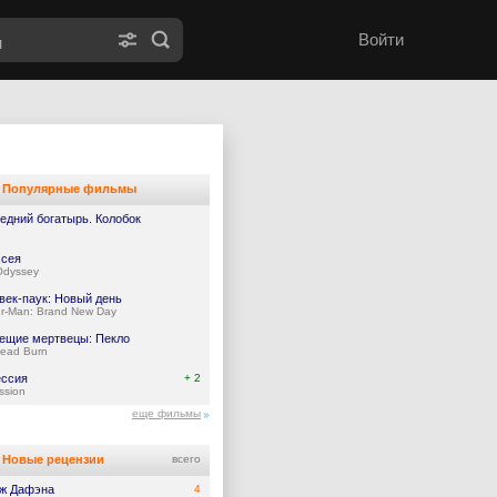
Войти
Популярные фильмы
едний богатырь. Колобок
сея
Odyssey
век-паук: Новый день
er-Man: Brand New Day
ещие мертвецы: Пекло
Dead Burn
ссия
+ 2
ssion
еще фильмы
Новые рецензии
всего
ж Дафэна
4