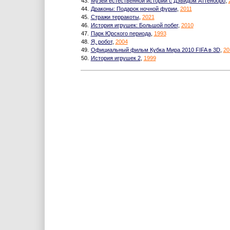
43.
Музей естественной истории с Дэвидом Аттенборо
,
44.
Драконы: Подарок ночной фурии
,
2011
45.
Стражи терракоты
,
2021
46.
История игрушек: Большой побег
,
2010
47.
Парк Юрского периода
,
1993
48.
Я, робот
,
2004
49.
Официальный фильм Кубка Мира 2010 FIFA в 3D
,
20
50.
История игрушек 2
,
1999