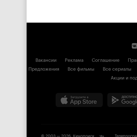
Вакансии
Реклама
Соглашение
Пра
Предложения
Все фильмы
Все сериалы
Акции и по
© 2003 —
2026
,
Кинопоиск
Телепрогр
18
+