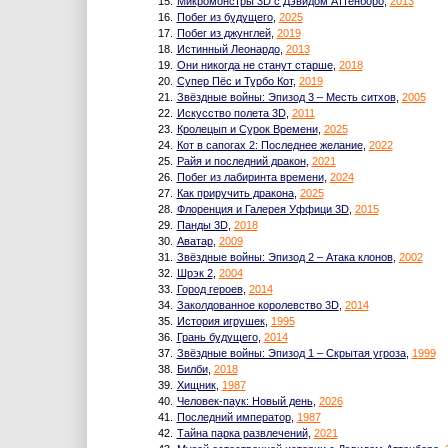
15.
Микромонстры 3D с Дэвидом Аттенборо
,
2013
16.
Побег из будущего
,
2025
17.
Побег из джунглей
,
2019
18.
Истинный Леонардо
,
2013
19.
Они никогда не станут старше
,
2018
20.
Супер Пёс и Турбо Кот
,
2019
21.
Звёздные войны: Эпизод 3 – Месть ситхов
,
2005
22.
Искусство полета 3D
,
2011
23.
Кролецып и Сурок Времени
,
2025
24.
Кот в сапогах 2: Последнее желание
,
2022
25.
Райя и последний дракон
,
2021
26.
Побег из лабиринта времени
,
2024
27.
Как приручить дракона
,
2025
28.
Флоренция и Галерея Уффици 3D
,
2015
29.
Панды 3D
,
2018
30.
Аватар
,
2009
31.
Звёздные войны: Эпизод 2 – Атака клонов
,
2002
32.
Шрэк 2
,
2004
33.
Город героев
,
2014
34.
Заколдованное королевство 3D
,
2014
35.
История игрушек
,
1995
36.
Грань будущего
,
2014
37.
Звёздные войны: Эпизод 1 – Скрытая угроза
,
1999
38.
Билби
,
2018
39.
Хищник
,
1987
40.
Человек-паук: Новый день
,
2026
41.
Последний император
,
1987
42.
Тайна парка развлечений
,
2021