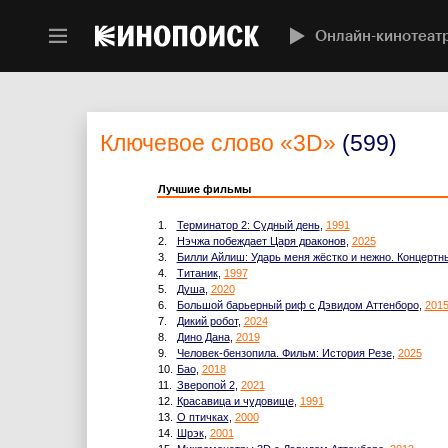
Онлайн-кинотеат
Ключевое слово
«3D»
(599)
Лучшие фильмы
1.
Терминатор 2: Судный день
,
1991
2.
Нэчжа побеждает Царя драконов
,
2025
3.
Билли Айлиш: Ударь меня жёстко и нежно. Концертн
4.
Титаник
,
1997
5.
Душа
,
2020
6.
Большой барьерный риф с Дэвидом Аттенборо
,
201
7.
Дикий робот
,
2024
8.
Дино Дана
,
2019
9.
Человек-бензопила. Фильм: История Резе
,
2025
10.
Бао
,
2018
11.
Зверопой 2
,
2021
12.
Красавица и чудовище
,
1991
13.
О птичках
,
2000
14.
Шрэк
,
2001