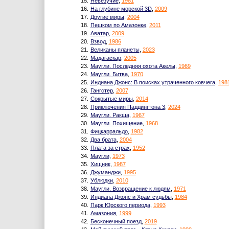
15.
Невезучие
,
1981
16.
На глубине морской 3D
,
2009
17.
Другие миры
,
2004
18.
Пешком по Амазонке
,
2011
19.
Аватар
,
2009
20.
Взвод
,
1986
21.
Великаны планеты
,
2023
22.
Мадагаскар
,
2005
23.
Маугли. Последняя охота Акелы
,
1969
24.
Маугли. Битва
,
1970
25.
Индиана Джонс: В поисках утраченного ковчега
,
198
26.
Гангстер
,
2007
27.
Сокрытые миры
,
2014
28.
Приключения Паддингтона 3
,
2024
29.
Маугли. Ракша
,
1967
30.
Маугли. Похищение
,
1968
31.
Фицкарральдо
,
1982
32.
Два брата
,
2004
33.
Плата за страх
,
1952
34.
Маугли
,
1973
35.
Хищник
,
1987
36.
Джуманджи
,
1995
37.
Ублюдки
,
2010
38.
Маугли. Возвращение к людям
,
1971
39.
Индиана Джонс и Храм судьбы
,
1984
40.
Парк Юрского периода
,
1993
41.
Амазония
,
1999
42.
Бесконечный поезд
,
2019