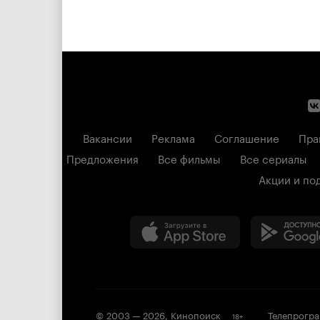
Вакансии
Реклама
Соглашение
Пра
Предложения
Все фильмы
Все сериалы
Акции и по
© 2003 —
2026
,
Кинопоиск
Телепрогр
18
+