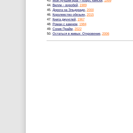
43.
Мой лучший враг – Клаус Кински
,
1999
44.
Вилли – воробей
,
1989
45.
Дорога на Эльдорадо
,
2000
46.
Королевство обезьян
,
2015
47.
Книга джунглей
,
1967
48.
Роман с камнем
,
1984
49.
Соник Прайм
,
2022
50.
Остаться в живых: Откровение
,
2006