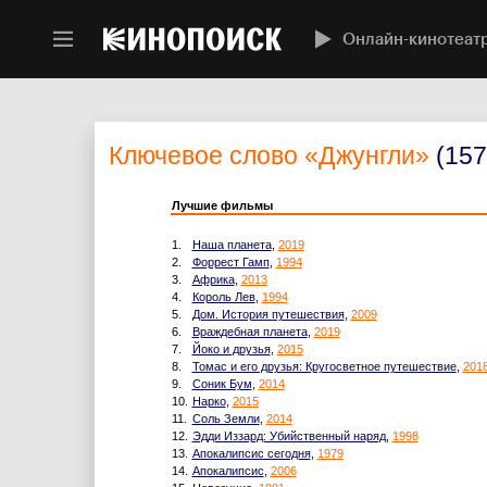
Онлайн-кинотеат
Ключевое слово
«Джунгли»
(157
Лучшие фильмы
1.
Наша планета
,
2019
2.
Форрест Гамп
,
1994
3.
Африка
,
2013
4.
Король Лев
,
1994
5.
Дом. История путешествия
,
2009
6.
Враждебная планета
,
2019
7.
Йоко и друзья
,
2015
8.
Томас и его друзья: Кругосветное путешествие
,
201
9.
Соник Бум
,
2014
10.
Нарко
,
2015
11.
Соль Земли
,
2014
12.
Эдди Иззард: Убийственный наряд
,
1998
13.
Апокалипсис сегодня
,
1979
14.
Апокалипсис
,
2006