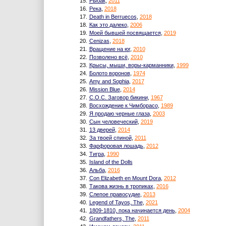
15.
Рыбак
,
2011
16.
Река
,
2018
17.
Death in Berruecos
,
2018
18.
Как это далеко
,
2006
19.
Моей бывшей посвящается
,
2019
20.
Cenizas
,
2018
21.
Вращение на юг
,
2010
22.
Позволено всё
,
2010
23.
Крысы, мыши, воры-карманники
,
1999
24.
Болото воронов
,
1974
25.
Amy and Sophia
,
2017
26.
Mission Blue
,
2014
27.
С.О.С. Заговор бикини
,
1967
28.
Восхождение к Чимборасо
,
1989
29.
Я продаю черные глаза
,
2003
30.
Сын человеческий
,
2019
31.
13 дверей
,
2014
32.
За твоей спиной
,
2011
33.
Фарфоровая лошадь
,
2012
34.
Тигра
,
1990
35.
Island of the Dolls
36.
Альба
,
2016
37.
Con Elizabeth en Mount Dora
,
2012
38.
Такова жизнь в тропиках
,
2016
39.
Слепое правосудие
,
2013
40.
Legend of Tayos, The
,
2021
41.
1809-1810, пока начинается день
,
2004
42.
Grandfathers, The
,
2011