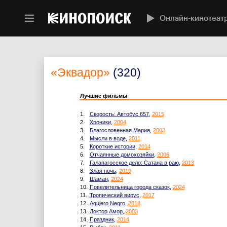
Онлайн-кинотеат
«Эквадор»
(320)
Лучшие фильмы
1.
Скорость: Автобус 657
,
2015
2.
Хроники
,
2004
3.
Благословенная Мария
,
2003
4.
Мысли в воде
,
2011
5.
Короткие истории
,
2014
6.
Отчаянные домохозяйки
,
2006
7.
Галапагосское дело: Сатана в раю
,
2013
8.
Злая ночь
,
2019
9.
Шаман
,
2024
10.
Повелительница города сказок
,
2024
11.
Тропический вирус
,
2017
12.
Agujero Negro
,
2018
13.
Доктор Амор
,
2003
14.
Праздник
,
2014