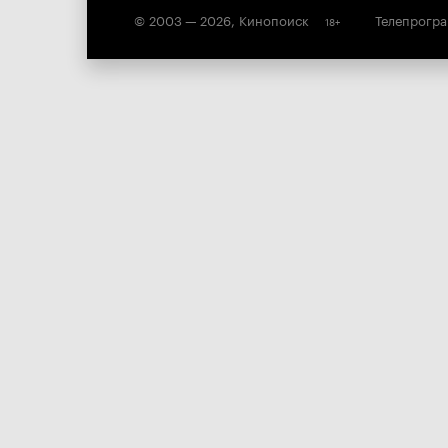
© 2003 —
2026
,
Кинопоиск
Телепрогр
18
+