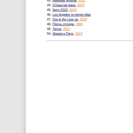
43.
Именем дочери
,
2011
44.
Открытая рана
,
2013
45.
Кито-2023
,
2013
46.
Los Angeles no tienen Alas
47.
Out in the Line-up
,
2014
48.
Прочь отсюда
,
1981
49.
Tayos
,
2017
50.
Мария и Паук
,
2013