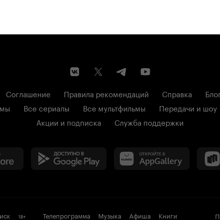
Соглашение
Правила рекомендаций
Справка
Бло
ьмы
Все сериалы
Все мультфильмы
Передачи и шоу
Акции и подписка
Служба поддержки
иск
Телепрограмма
Музыка
Афиша
Книги
П
18
+