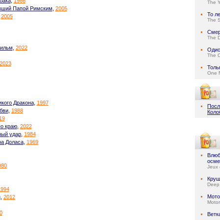
бака
,
1966
The Y
авший Папой Римским
,
2005
То л
,
2005
The S
Смер
The D
Фильм
,
2022
Одис
The 
2023
Толь
One N
икого Дракона
,
1997
Посл
бви
,
1988
Коло
19
по краю
,
2022
тный удар
,
1984
ра Доласа
,
1969
Влюб
осме
980
Jeux 
Круш
Deep
1994
Мото
н
,
2012
Motor
0
Ветк