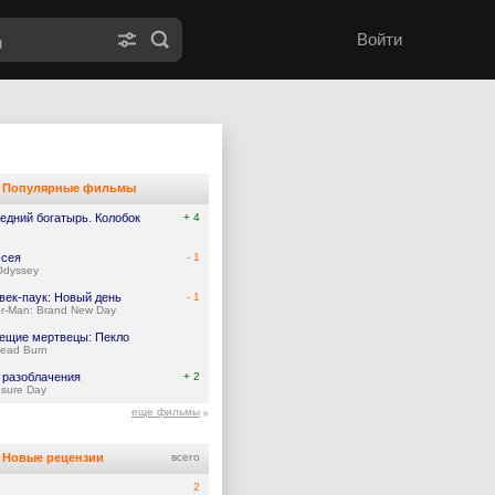
Войти
Популярные фильмы
едний богатырь. Колобок
+ 4
сея
- 1
Odyssey
век-паук: Новый день
- 1
er-Man: Brand New Day
ещие мертвецы: Пекло
Dead Burn
 разоблачения
+ 2
osure Day
еще фильмы
Новые рецензии
всего
2