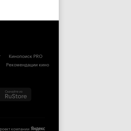
г
Кинопоиск PRO
Рекомендации кино
роект компании