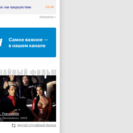
ос как предчувствие
03.09
премьеры
: Революция
ix Revolutions, 2003
другой случайный фильм