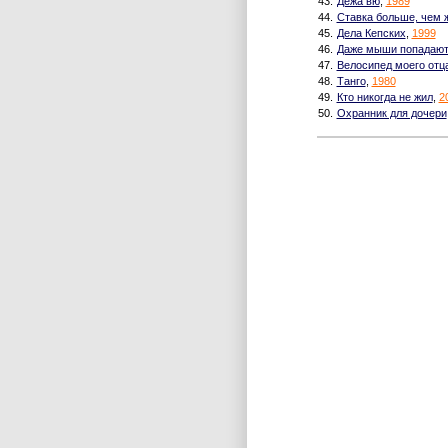
43.
Дежа вю
,
1989
44.
Ставка больше, чем 
45.
Дела Кепских
,
1999
46.
Даже мыши попадают
47.
Велосипед моего отц
48.
Танго
,
1980
49.
Кто никогда не жил
,
2
50.
Охранник для дочери