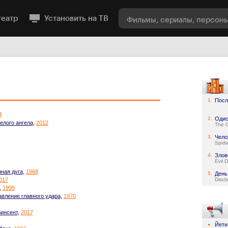
театр
Установить на ТВ
1.
Посл
4
2.
Одис
елого ангела
,
2012
The 
3.
Чело
Spid
4.
Злов
Evil 
ная дуга
,
1968
5.
День
017
Discl
,
1995
вление главного удара
,
1970
Винсент
,
2017
Йети