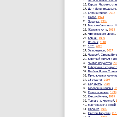
15.
Четыре танкиста и со
16.
Кароль. Человек, ст
17.
Дети Ленинградского
18.
Страна грибов
,
2013
19.
Потоп
,
1974
20.
Чародей
,
1995
21.
Мишки-обнимашки. 
22.
Желание жить
,
2013
23.
Что скрывает Ирен?
,
24.
Корчак
,
1990
25.
Ва-банк
,
1981
26.
1670
,
2023
27.
За пределом
,
2017
28.
Чародей: Страна Вел
29.
Короткий фильм о лю
30.
Чистое искусство
,
20
31.
Киберпанк: Бегущие 
32.
Ва-банк II, или Отве
33.
Приключения канони
34.
13 участок
,
1997
35.
Сад Луизы
,
2007
36.
Говорящие головы
,
1
37.
Огнем и мечом
,
1999
38.
Кинолюбитель
,
1979
39.
Три цвета: Красный
,
40.
Мастера меча онлай
41.
Папочка
,
1995
42.
Святой Августин
,
201