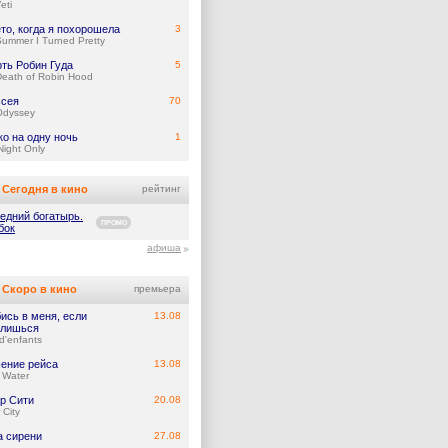
eti
ето, когда я похорошела
3
ummer I Turned Pretty
ть Робин Гуда
5
eath of Robin Hood
сея
70
Odyssey
ко на одну ночь
1
ight Only
Сегодня в кино
рейтинг
едний богатырь.
ПРОМО
бок
афиша
Скоро в кино
премьера
ись в меня, если
13.08
лишься
d'enfants
ение рейса
13.08
 Water
р Сити
20.08
 City
а сирени
27.08