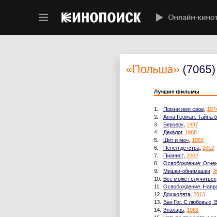
Онлайн-кино
«Польша»
(7065)
Лучшие фильмы
1.
Помни имя свое
,
197
2.
Анна Герман. Тайна б
3.
Берсерк
,
1997
4.
Декалог
,
1988
5.
Щит и меч
,
1968
6.
Пепел детства
,
2012
7.
Пианист
,
2002
8.
Освобождение: Огнен
9.
Мишки-обнимашки
,
2
10.
Всё может случиться
11.
Освобождение: Напра
12.
Дошколята
,
2013
13.
Ван Гог. С любовью, 
14.
Знахарь
,
1981