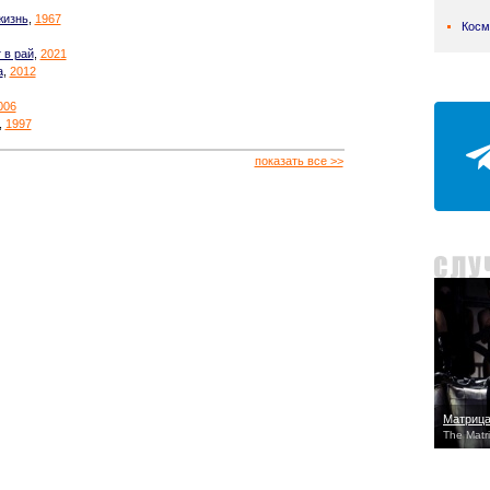
жизнь
,
1967
Косм
 в рай
,
2021
а
,
2012
006
,
1997
показать все >>
Матрица
The Matr