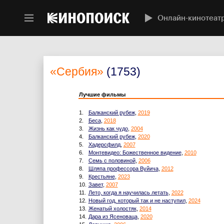
Онлайн-кинотеат
«Сербия»
(1753)
Лучшие фильмы
1.
Балканский рубеж
,
2019
2.
Беса
,
2018
3.
Жизнь как чудо
,
2004
4.
Балканский рубеж
,
2020
5.
Хадерсфилд
,
2007
6.
Монтевидео: Божественное видение
,
2010
7.
Семь с половиной
,
2006
8.
Шляпа профессора Вуйича
,
2012
9.
Крестьяне
,
2023
10.
Завет
,
2007
11.
Лето, когда я научилась летать
,
2022
12.
Новый год, который так и не наступил
,
2024
13.
Женатый холостяк
,
2014
14.
Дара из Ясеноваца
,
2020