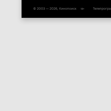
© 2003 —
2026
,
Кинопоиск
Телепрогр
18
+