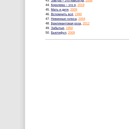
43.
Завтра – это навсегда
,
2008
44.
Королева – это я
,
2019
45.
Мать и дитя
,
2009
46.
Вспомнить всё
,
1990
47.
Невинные голоса
,
2004
48.
Бриллиантовая роза
,
2012
49.
Забытые
,
1950
50.
Бьютифул
,
2009