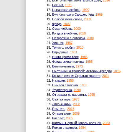
15.
Все голы чемпионата мира 2026
,
2026
16.
Есения
,
1971
17.
Цыганская любовь
,
1999
18.
Буч Кэссиди и Сандэнс Кид
,
1969
19.
Полюби меня снова
,
2009
20.
Фрида
,
2002
21.
Сука-любовь
,
2000
22.
Когда я влюблен
,
2010
23.
Осторожно с ангелом
,
2008
24.
Хищник
,
1987
25.
Триумф любви
,
2010
26.
Виридиана
,
1961
27.
Никто кроме тебя
,
1985
28.
Фрида, живая натура
,
1985
29.
Великолепный
,
1973
30.
Охотники на троллей: Истории Аркадии
,
2016
31.
Крылья жизни: Скрытая красота
,
2011
32.
Назарин
,
1958
33.
Симеон столпник
,
1965
34.
Узурпаторша
,
1998
35.
От заката до рассвета
,
1995
36.
Святая гора
,
1973
37.
Лицо Аналии
,
2008
38.
Помнить
,
2015
39.
Очарование
,
2009
40.
Рассвет
,
2005
41.
Шимми: Первый король обезьян
,
2023
42.
Роман с камнем
,
1984