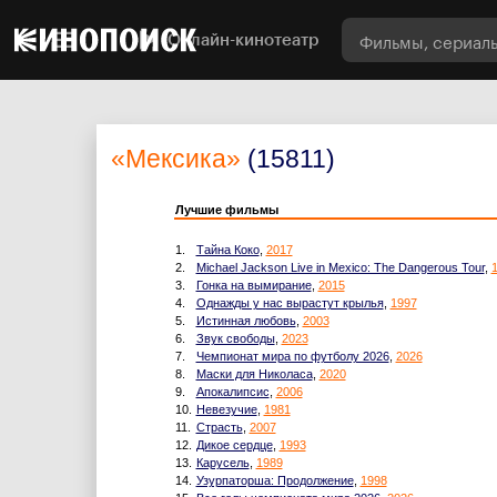
Онлайн-кинотеатр
«Мексика»
(15811)
Лучшие фильмы
1.
Тайна Коко
,
2017
2.
Michael Jackson Live in Mexico: The Dangerous Tour
,
3.
Гонка на вымирание
,
2015
4.
Однажды у нас вырастут крылья
,
1997
5.
Истинная любовь
,
2003
6.
Звук свободы
,
2023
7.
Чемпионат мира по футболу 2026
,
2026
8.
Маски для Николаса
,
2020
9.
Апокалипсис
,
2006
10.
Невезучие
,
1981
11.
Страсть
,
2007
12.
Дикое сердце
,
1993
13.
Карусель
,
1989
14.
Узурпаторша: Продолжение
,
1998