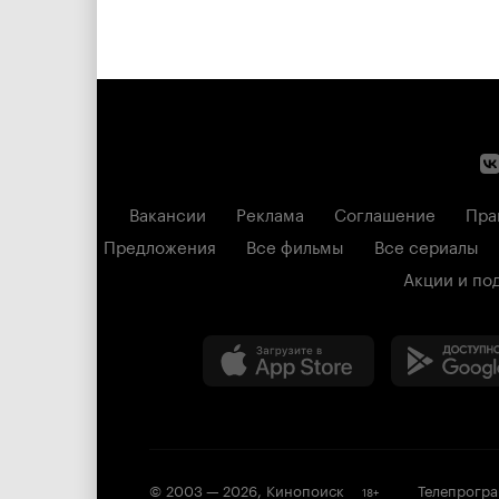
Вакансии
Реклама
Соглашение
Пра
Предложения
Все фильмы
Все сериалы
Акции и по
© 2003 —
2026
,
Кинопоиск
Телепрогр
18
+