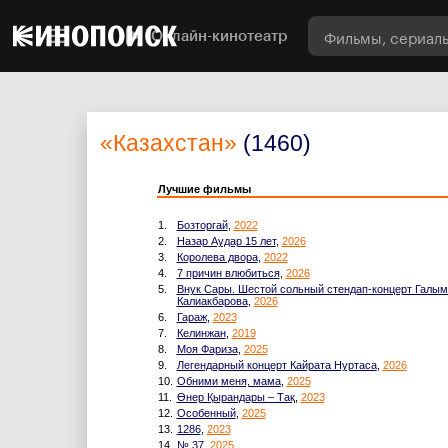
Онлайн-кинотеатр
«Казахстан»
(1460)
Лучшие фильмы
1.
Бозторгай
,
2022
2.
Назар Аудар 15 лет
,
2026
3.
Королева двора
,
2022
4.
7 причин влюбиться
,
2026
5.
Внук Сары. Шестой сольный стендап-концерт Галым
Калиакбарова
,
2026
6.
Гараж
,
2023
7.
Келинжан
,
2019
8.
Моя Фариза
,
2025
9.
Легендарный концерт Кайрата Нуртаса
,
2026
10.
Обними меня, мама
,
2025
11.
Өнер Қырандары – Тақ
,
2023
12.
Особенный
,
2025
13.
1286
,
2023
14.
№ 37
,
2025