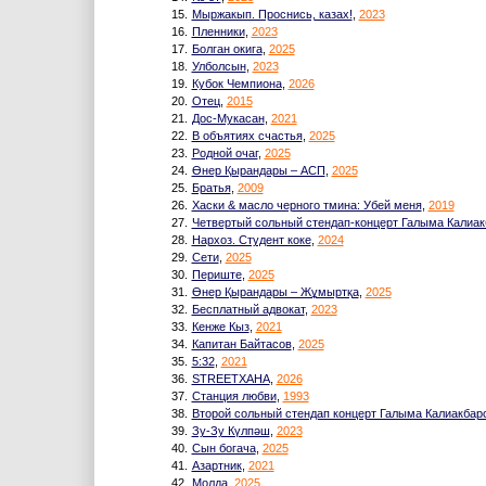
15.
Мыржакып. Проснись, казах!
,
2023
16.
Пленники
,
2023
17.
Болган окига
,
2025
18.
Улболсын
,
2023
19.
Кубок Чемпиона
,
2026
20.
Отец
,
2015
21.
Дос-Мукасан
,
2021
22.
В объятиях счастья
,
2025
23.
Родной очаг
,
2025
24.
Өнер Қырандары – АСП
,
2025
25.
Братья
,
2009
26.
Хаски & масло черного тмина: Убей меня
,
2019
27.
Четвертый сольный стендап-концерт Галыма Калиак
28.
Нархоз. Студент коке
,
2024
29.
Сети
,
2025
30.
Периште
,
2025
31.
Өнер Қырандары – Жұмыртқа
,
2025
32.
Бесплатный адвокат
,
2023
33.
Кенже Кыз
,
2021
34.
Капитан Байтасов
,
2025
35.
5:32
,
2021
36.
STREETХАНА
,
2026
37.
Станция любви
,
1993
38.
Второй сольный стендап концерт Галыма Калиакбар
39.
Зу-Зу Күлпәш
,
2023
40.
Сын богача
,
2025
41.
Азартник
,
2021
42.
Молда
,
2025