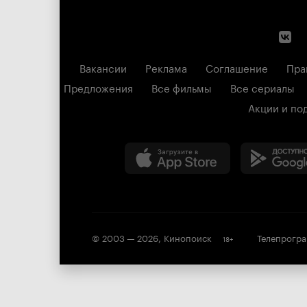
Вакансии
Реклама
Соглашение
Пра
Предложения
Все фильмы
Все сериалы
Акции и по
© 2003 —
2026
,
Кинопоиск
Телепрогр
18
+