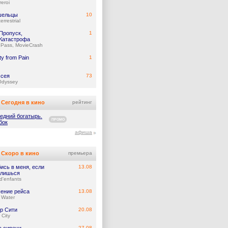
eroi
шельцы
10
errestrial
Пропуск,
1
Катастрофа
ePass, MovieCrash
y from Pain
1
сея
73
Odyssey
Сегодня в кино
рейтинг
едний богатырь.
ПРОМО
бок
афиша
Скоро в кино
премьера
ись в меня, если
13.08
лишься
d'enfants
ение рейса
13.08
 Water
р Сити
20.08
 City
27.08