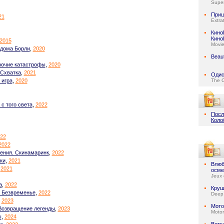
Super
При
21
Extrat
Кино
Кино
2015
Movi
 дома Борли
,
2020
Beaut
рочие катастрофы
,
2020
 Схватка
,
2021
Одис
 игра
,
2020
The 
с того света
,
2022
Посл
Коло
22
2022
ения. Скинамаринк
,
2022
ки
,
2021
Влюб
,
2021
осме
Jeux 
а
,
2022
Круш
: Безвременье
,
2022
Deep
,
2023
Мото
Возвращение легенды
,
2023
Motor
ы
,
2024