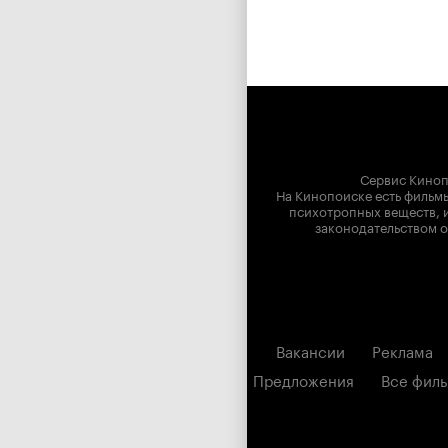
Сервис Киноп
На Кинопоиске есть фильмы
психотропных веществ, и
законодательством о
Вакансии
Реклама
Предложения
Все фил