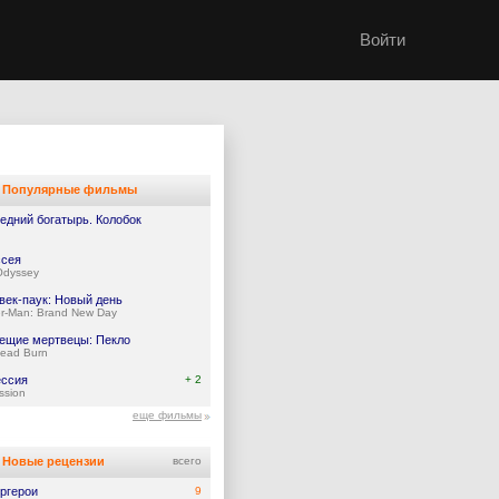
Войти
Популярные фильмы
едний богатырь. Колобок
сея
Odyssey
век-паук: Новый день
er-Man: Brand New Day
ещие мертвецы: Пекло
Dead Burn
ссия
+ 2
ssion
еще фильмы
Новые рецензии
всего
ргерои
9