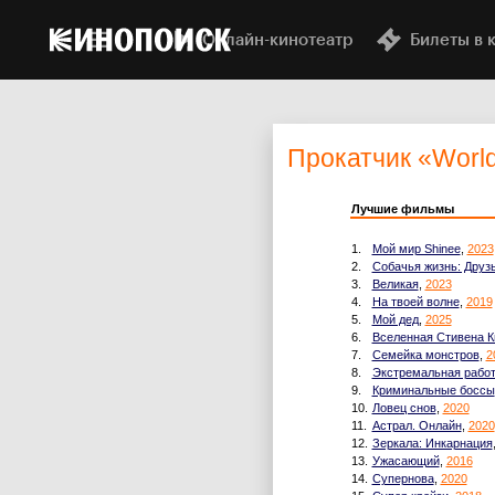
Онлайн-кинотеатр
Билеты в 
Прокатчик
«World
Лучшие фильмы
1.
Мой мир Shinee
,
2023
2.
Собачья жизнь: Друз
3.
Великая
,
2023
4.
На твоей волне
,
2019
5.
Мой дед
,
2025
6.
Вселенная Стивена К
7.
Семейка монстров
,
2
8.
Экстремальная рабо
9.
Криминальные боссы
10.
Ловец снов
,
2020
11.
Астрал. Онлайн
,
2020
12.
Зеркала: Инкарнация
13.
Ужасающий
,
2016
14.
Супернова
,
2020