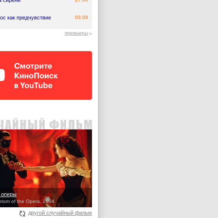
а сирени
ос как предчувствие
03.09
премьеры
 оперы
tom of the Opera, 2004
другой случайный фильм