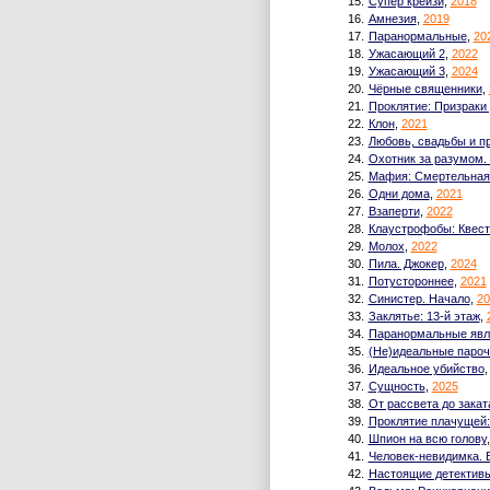
15.
Супер крейзи
,
2018
16.
Амнезия
,
2019
17.
Паранормальные
,
20
18.
Ужасающий 2
,
2022
19.
Ужасающий 3
,
2024
20.
Чёрные священники
,
21.
Проклятие: Призраки
22.
Клон
,
2021
23.
Любовь, свадьбы и п
24.
Охотник за разумом.
25.
Мафия: Смертельная
26.
Одни дома
,
2021
27.
Взаперти
,
2022
28.
Клаустрофобы: Квест 
29.
Молох
,
2022
30.
Пила. Джокер
,
2024
31.
Потустороннее
,
2021
32.
Синистер. Начало
,
20
33.
Заклятье: 13-й этаж
,
34.
Паранормальные явл
35.
(Не)идеальные пароч
36.
Идеальное убийство
37.
Сущность
,
2025
38.
От рассвета до закат
39.
Проклятие плачущей
40.
Шпион на всю голову
41.
Человек-невидимка. 
42.
Настоящие детектив