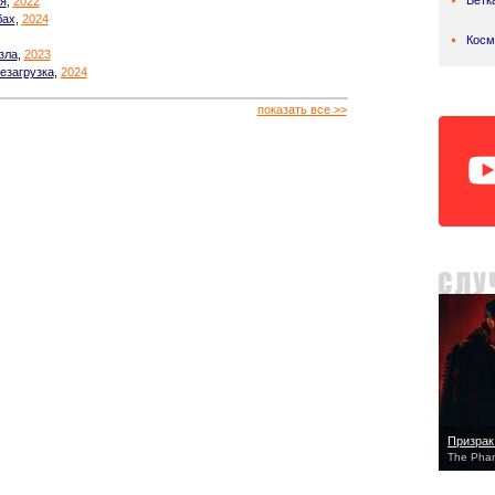
Ветк
я
,
2022
бах
,
2024
Косм
зла
,
2023
езагрузка
,
2024
показать все >>
Призрак
The Phan