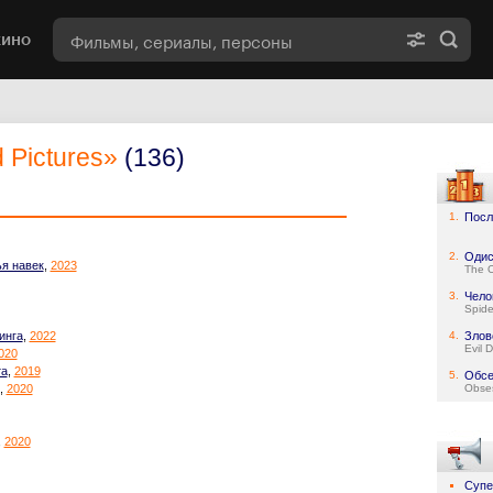
кино
 Pictures»
(136)
1.
Посл
2.
Одис
ья навек
,
2023
The 
3.
Чело
Spid
инга
,
2022
4.
Злов
Evil 
020
та
,
2019
5.
Обсе
,
2020
Obse
,
2020
Супе