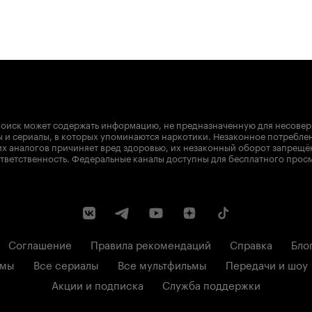
оиск может содержать информацию, не предназначенную для несове
 и сериалы, в которых упоминаются наркотики. Незаконное потребле
х аналогов причиняет вред здоровью, их незаконный оборот запрещё
тветственность. Федеральные каналы доступны для бесплатного прос
Соглашение
Правила рекомендаций
Справка
Бло
ьмы
Все сериалы
Все мультфильмы
Передачи и шоу
Акции и подписка
Служба поддержки