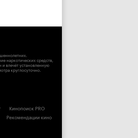
ршеннолетних.
ние наркотических средств,
н и влечёт установленную
мотра круглосуточно.
г
Кинопоиск PRO
Рекомендации кино