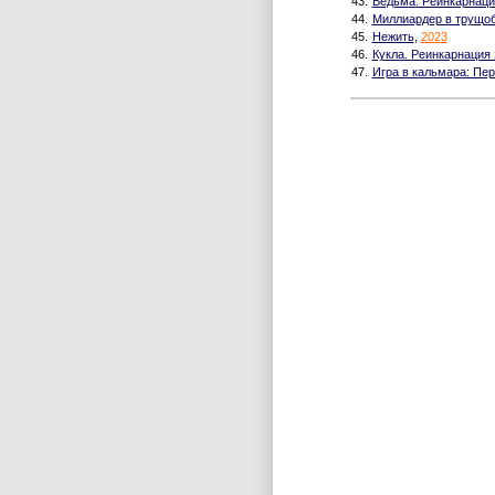
43.
Ведьма: Реинкарнаци
44.
Миллиардер в трущо
45.
Нежить
,
2023
46.
Кукла. Реинкарнация 
47.
Игра в кальмара: Пер