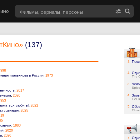
кино
тКино»
(137)
1.
Посл
1998
2.
Одис
ения итальянцев в России
,
1973
The 
3.
Чело
Spid
нечность
,
2017
Венеция
,
2020
4.
Злов
Evil 
1953
ниматься, любить!
,
2022
5.
Обсе
ез сценария
,
2025
Obse
019
65
асавчик
,
1983
ий
,
2020
ы
,
2020
Одис