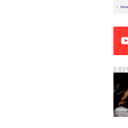
Косм
Зловещи
Evil Dead