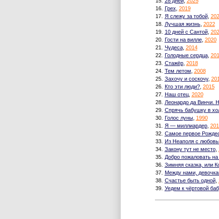
15.
28 дней
,
2025
16.
Грех
,
2019
17.
Я слежу за тобой
,
20
18.
Лучшая жизнь
,
2022
19.
10 дней с Сантой
,
20
20.
Гости на вилле
,
2020
21.
Чудеса
,
2014
22.
Голодные сердца
,
20
23.
Стажёр
,
2018
24.
Тем летом
,
2008
25.
Захочу и соскочу
,
20
26.
Кто эти люди?
,
2015
27.
Наш отец
,
2020
28.
Леонардо да Винчи. 
29.
Спрячь бабушку в хо
30.
Голос луны
,
1990
31.
Я — миллиардер
,
201
32.
Самое первое Рожде
33.
Из Неаполя с любов
34.
Закону тут не место
,
35.
Добро пожаловать на
36.
Зимняя сказка, или 
37.
Между нами, девочк
38.
Счастье быть одной
,
39.
Уедем к чёртовой ба