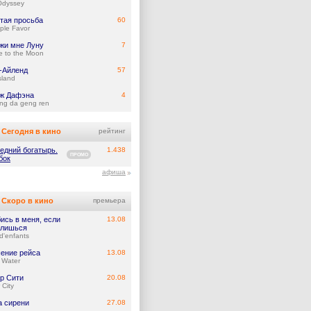
Odyssey
тая просьба
60
ple Favor
жи мне Луну
7
e to the Moon
-Айленд
57
Island
ж Дафэна
4
ng da geng ren
Сегодня в кино
рейтинг
едний богатырь.
1.438
ПРОМО
бок
афиша
Скоро в кино
премьера
ись в меня, если
13.08
лишься
d'enfants
ение рейса
13.08
 Water
р Сити
20.08
 City
а сирени
27.08