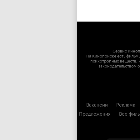
Сервис Киноп
На Кинопоиске есть фильмы
психотропных веществ, и
законодательством о
Вакансии
Реклама
Предложения
Все фил