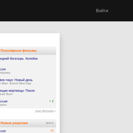
Войти
Популярные фильмы
едний богатырь. Колобок
сея
Odyssey
век-паук: Новый день
er-Man: Brand New Day
ещие мертвецы: Пекло
Dead Burn
ссия
+ 2
ssion
еще фильмы
Новые рецензии
всего
сея
75