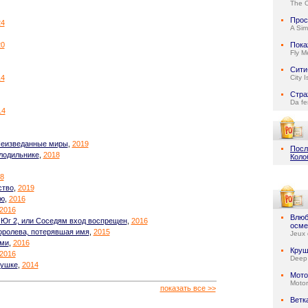
The 
Прос
24
A Sim
20
Пока
Fly M
Сити
14
City 
Стра
Da fe
14
Неизведанные миры
,
2019
Посл
лодильнике
,
2018
Коло
8
ство
,
2019
ью
,
2016
2016
Влюб
 Юг 2, или Соседям вход воспрещен
,
2016
осме
Королева, потерявшая имя
,
2015
Jeux 
ами
,
2016
Круш
2016
Deep
бушке
,
2014
Мото
Motor
показать все >>
Ветк