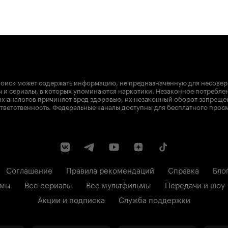
оиск может содержать информацию, не предназначенную для несове
 и сериалы, в которых упоминаются наркотики. Незаконное потребле
х аналогов причиняет вред здоровью, их незаконный оборот запрещё
тветственность. Федеральные каналы доступны для бесплатного прос
Соглашение
Правила рекомендаций
Справка
Бло
ьмы
Все сериалы
Все мультфильмы
Передачи и шоу
Акции и подписка
Служба поддержки