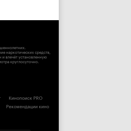
ршеннолетних.
ние наркотических средств,
н и влечёт установленную
мотра круглосуточно.
г
Кинопоиск PRO
Рекомендации кино