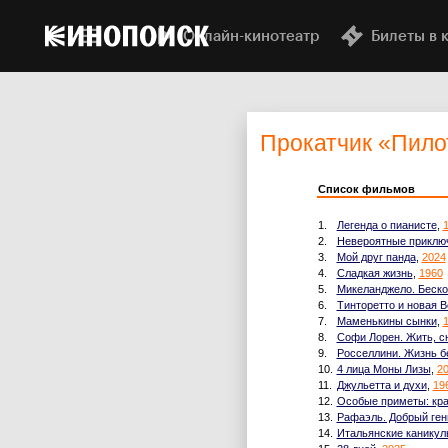
Онлайн-кинотеатр
Билеты в 
Прокатчик
«Пило
Список фильмов
1.
Легенда о пианисте
,
2.
Невероятные приключ
3.
Мой друг панда
,
2024
4.
Сладкая жизнь
,
1960
5.
Микеланджело. Беско
6.
Тинторетто и новая 
7.
Маменькины сынки
,
8.
Софи Лорен. Жить, с
9.
Росселлини. Жизнь б
10.
4 лица Моны Лизы
,
2
11.
Джульетта и духи
,
19
12.
Особые приметы: кр
13.
Рафаэль. Добрый ген
14.
Итальянские каникул