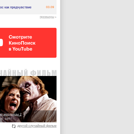
ос как предчувствие
03.09
премьеры
е мертвецы 2
 II, 1987
другой случайный фильм