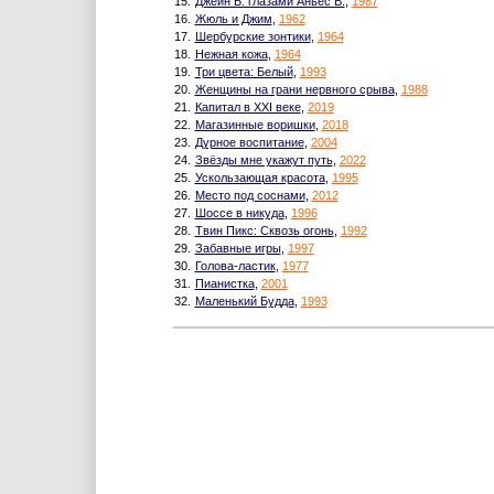
15.
Джейн Б. глазами Аньес В.
,
1987
16.
Жюль и Джим
,
1962
17.
Шербурские зонтики
,
1964
18.
Нежная кожа
,
1964
19.
Три цвета: Белый
,
1993
20.
Женщины на грани нервного срыва
,
1988
21.
Капитал в XXI веке
,
2019
22.
Магазинные воришки
,
2018
23.
Дурное воспитание
,
2004
24.
Звёзды мне укажут путь
,
2022
25.
Ускользающая красота
,
1995
26.
Место под соснами
,
2012
27.
Шоссе в никуда
,
1996
28.
Твин Пикс: Сквозь огонь
,
1992
29.
Забавные игры
,
1997
30.
Голова-ластик
,
1977
31.
Пианистка
,
2001
32.
Маленький Будда
,
1993