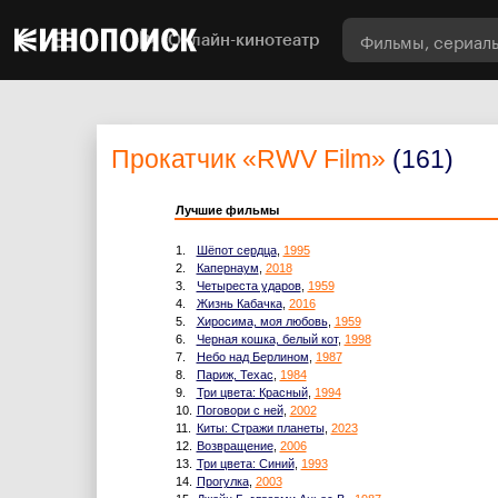
Онлайн-кинотеатр
Прокатчик
«RWV Film»
(161)
Лучшие фильмы
1.
Шёпот сердца
,
1995
2.
Капернаум
,
2018
3.
Четыреста ударов
,
1959
4.
Жизнь Кабачка
,
2016
5.
Хиросима, моя любовь
,
1959
6.
Черная кошка, белый кот
,
1998
7.
Небо над Берлином
,
1987
8.
Париж, Техас
,
1984
9.
Три цвета: Красный
,
1994
10.
Поговори с ней
,
2002
11.
Киты: Стражи планеты
,
2023
12.
Возвращение
,
2006
13.
Три цвета: Синий
,
1993
14.
Прогулка
,
2003