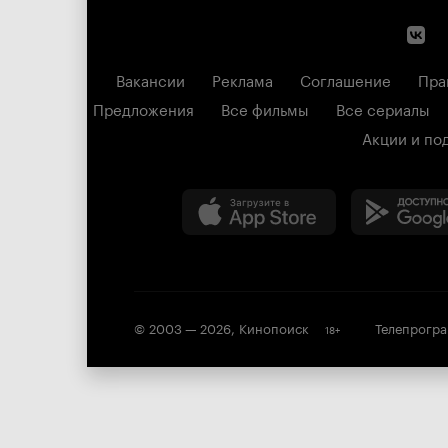
Вакансии
Реклама
Соглашение
Пра
Предложения
Все фильмы
Все сериалы
Акции и по
© 2003 —
2026
,
Кинопоиск
Телепрогр
18
+