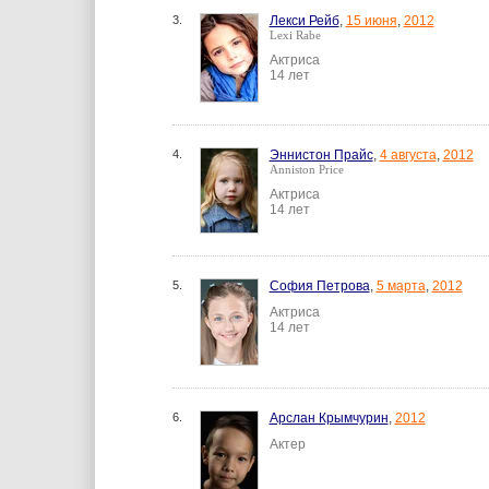
3.
Лекси Рейб
,
15 июня
,
2012
Lexi Rabe
Актриса
14 лет
4.
Эннистон Прайс
,
4 августа
,
2012
Anniston Price
Актриса
14 лет
5.
София Петрова
,
5 марта
,
2012
Актриса
14 лет
6.
Арслан Крымчурин
,
2012
Актер