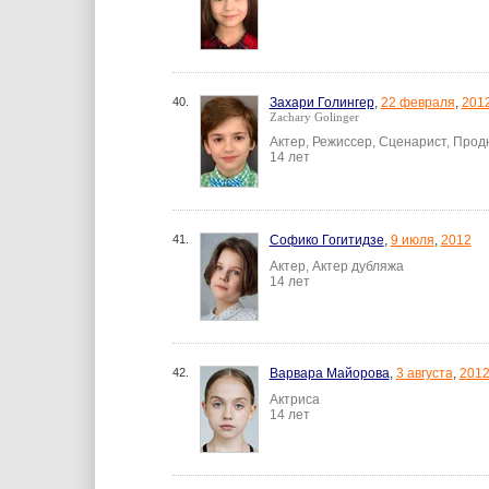
40.
Захари Голингер
,
22 февраля
,
201
Zachary Golinger
Актер, Режиссер, Сценарист, Про
14 лет
41.
Софико Гогитидзе
,
9 июля
,
2012
Актер, Актер дубляжа
14 лет
42.
Варвара Майорова
,
3 августа
,
201
Актриса
14 лет