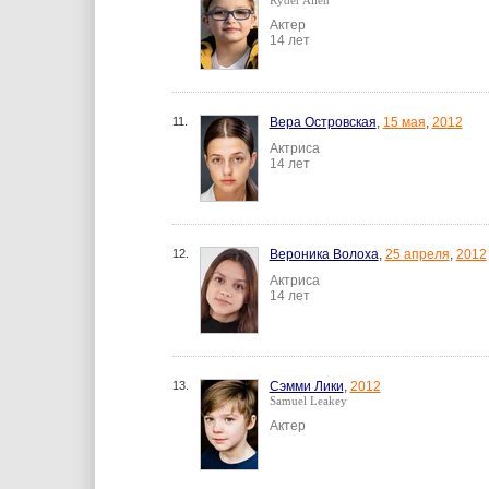
Ryder Allen
Актер
14 лет
11.
Вера Островская
,
15 мая
,
2012
Актриса
14 лет
12.
Вероника Волоха
,
25 апреля
,
2012
Актриса
14 лет
13.
Сэмми Лики
,
2012
Samuel Leakey
Актер