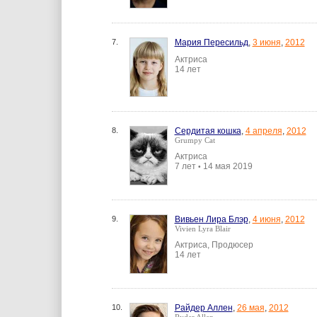
7.
Мария Пересильд
,
3 июня
,
2012
Актриса
14 лет
8.
Сердитая кошка
,
4 апреля
,
2012
Grumpy Cat
Актриса
7 лет
14 мая 2019
•
9.
Вивьен Лира Блэр
,
4 июня
,
2012
Vivien Lyra Blair
Актриса, Продюсер
14 лет
10.
Райдер Аллен
,
26 мая
,
2012