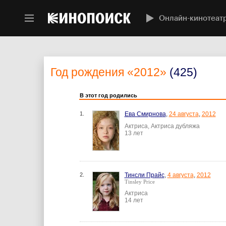
Онлайн-кинотеат
Год рождения
«2012»
(425)
В этот год родились
1.
Ева Смирнова
,
24 августа
,
2012
Актриса, Актриса дубляжа
13 лет
2.
Тинсли Прайс
,
4 августа
,
2012
Tinsley Price
Актриса
14 лет