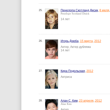
25.
Пенелопа Скотланд Дисик
,
8 июля
Penelope Scotland Disick
14 лет
26.
Игорь Дзюба
,
15 марта
,
2012
Актер, Актер дубляжа
14 лет
27.
Кира Подольская
,
2012
Актриса
28.
Алан С. Ким
,
23 апреля
,
2012
Alan Kim
Актер