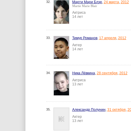
32.
Марти Мари Блэр
,
24 марта
,
2012
Martie Marie Blair
Актриса
14 лет
33.
Тимур Романов
,
17 апреля
,
2012
Актер
14 лет
34.
Ника Лёвкина
,
28 сентября
,
2012
Актриса
13 лет
35.
Александр Полунин
,
31 октября
,
2
Актер
13 лет