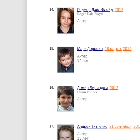
14.
Роджер Дэйл Флойд
,
2012
Roger Dale Floyd
Актер
15.
Марк Доронин
,
18 марта
,
2012
Актер
14 лет
16.
Демир Биринджи
,
2012
Demir Birinci
Актер
17.
Андрей Титченко
,
21 сентября
,
201
Актер
13 лет