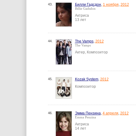
43.
Билли Гадсдон
,
1 ноября
,
2012
Billie Gadsdon
Актриса
13 лет
44.
The Vamps
,
2012
The Vamps
Актер, Композитор
45.
Kozak System
,
2012
Композитор
46.
Эмма Пензина
,
4 апреля
,
2012
Emma Penzina
Актриса
14 лет