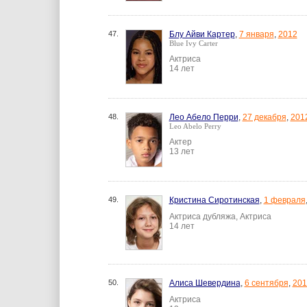
47.
Блу Айви Картер
,
7 января
,
2012
Blue Ivy Carter
Актриса
14 лет
48.
Лео Абело Перри
,
27 декабря
,
201
Leo Abelo Perry
Актер
13 лет
49.
Кристина Сиротинская
,
1 февраля
Актриса дубляжа, Актриса
14 лет
50.
Алиса Шевердина
,
6 сентября
,
201
Актриса