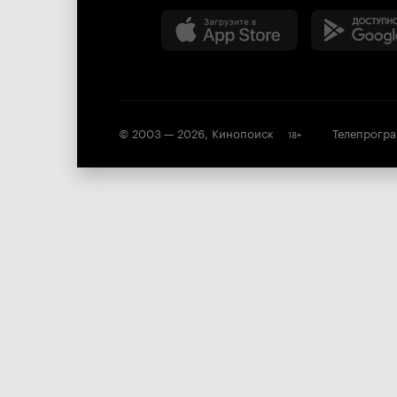
© 2003 —
2026
,
Кинопоиск
Телепрогр
18
+