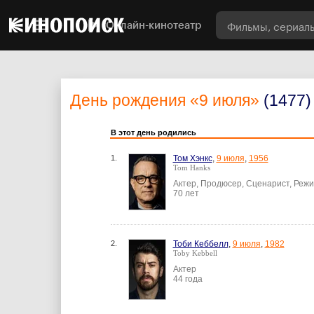
Онлайн-кинотеатр
День рождения
«9 июля»
(1477)
В этот день родились
1.
Том Хэнкс
,
9 июля
,
1956
Tom Hanks
Актер, Продюсер, Сценарист, Реж
70 лет
2.
Тоби Кеббелл
,
9 июля
,
1982
Toby Kebbell
Актер
44 года