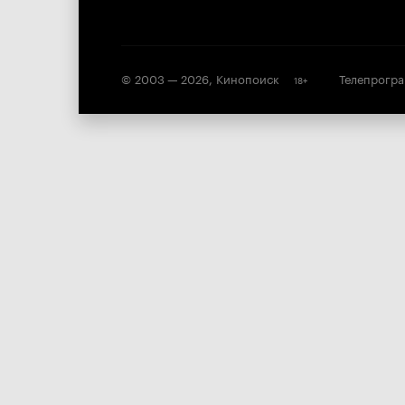
© 2003 —
2026
,
Кинопоиск
Телепрогр
18
+