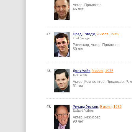
Актер, Продюсер
46 лет
47.
Фред Сэвэдж
,
9 июля
,
1976
Fred Savage
Режиссер, Актер, Продюсер
50 лет
48.
Джек Уайт
,
9 июля
,
1975
Jack White
Актер, Композитор, Продюсер, Ре
51 год
49.
Ричард Уилсон
,
9 июля
,
1936
Richard Wilson
Актер, Режиссер
90 лет