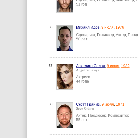
Сценарист, Режиссер, Монтажер, 
51 год
36.
Михаил Идов
,
9 июля
,
1976
Сценарист, Режиссер, Актер, Прод
50 лет
37.
Анхелика Селая
,
9 июля
,
1982
Angélica Celaya
Актриса
44 года
38.
Скотт Граймз
,
9 июля
,
1971
Scott Grimes
Актер, Продюсер, Композитор
55 лет