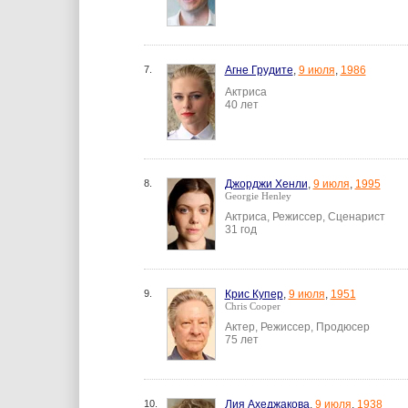
7.
Агне Грудите
,
9 июля
,
1986
Актриса
40 лет
8.
Джорджи Хенли
,
9 июля
,
1995
Georgie Henley
Актриса, Режиссер, Сценарист
31 год
9.
Крис Купер
,
9 июля
,
1951
Chris Cooper
Актер, Режиссер, Продюсер
75 лет
10.
Лия Ахеджакова
,
9 июля
,
1938