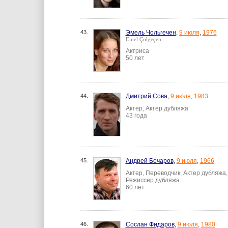
43.
Эмель Чольгечен
,
9 июля
,
1976
Emel Çölgeçen
Актриса
50 лет
44.
Дмитрий Сова
,
9 июля
,
1983
Актер, Актер дубляжа
43 года
45.
Андрей Бочаров
,
9 июля
,
1966
Актер, Переводчик, Актер дубляжа
Режиссер дубляжа
60 лет
46.
Сослан Фидаров
,
9 июля
,
1980