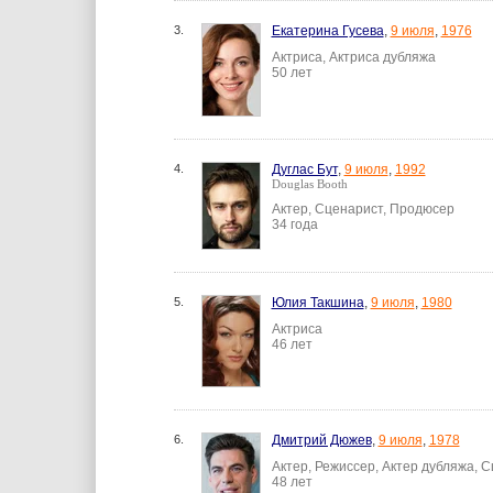
3.
Екатерина Гусева
,
9 июля
,
1976
Актриса, Актриса дубляжа
50 лет
4.
Дуглас Бут
,
9 июля
,
1992
Douglas Booth
Актер, Сценарист, Продюсер
34 года
5.
Юлия Такшина
,
9 июля
,
1980
Актриса
46 лет
6.
Дмитрий Дюжев
,
9 июля
,
1978
Актер, Режиссер, Актер дубляжа, 
48 лет