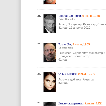
25.
Брайан Деннехи
,
9 июля
,
1938
Brian Dennehy
Актер, Продюсер, Режиссер, Сцен
81 год
15 апреля 2020
•
26.
Томас Ян
,
9 июля
,
1965
Thomas Jahn
Режиссер, Сценарист, Монтажер, О
Продюсер, Композитор
61 год
27.
Ольга Глушко
,
9 июля
,
1973
Актриса дубляжа, Актриса
53 года
28.
Зинаида Кириенко
,
9 июля
,
1933