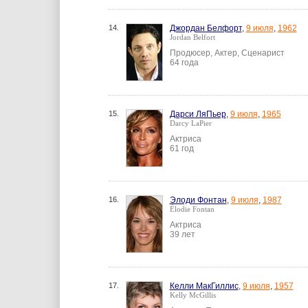
14.
Джордан Белфорт
,
9 июля
,
1962
Jordan Belfort
Продюсер, Актер, Сценарист
64 года
15.
Дарси ЛяПьер
,
9 июля
,
1965
Darcy LaPier
Актриса
61 год
16.
Элоди Фонтан
,
9 июля
,
1987
Élodie Fontan
Актриса
39 лет
17.
Келли МакГиллис
,
9 июля
,
1957
Kelly McGillis