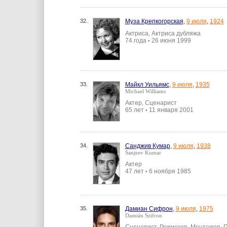
32.
Муза Крепкогорская
,
9 июля
,
1924
Актриса, Актриса дубляжа
74 года
26 июня 1999
•
33.
Майкл Уильямс
,
9 июля
,
1935
Michael Williams
Актер, Сценарист
65 лет
11 января 2001
•
34.
Санджив Кумар
,
9 июля
,
1938
Sanjeev Kumar
Актер
47 лет
6 ноября 1985
•
35.
Дамиан Сифрон
,
9 июля
,
1975
Damián Szifron