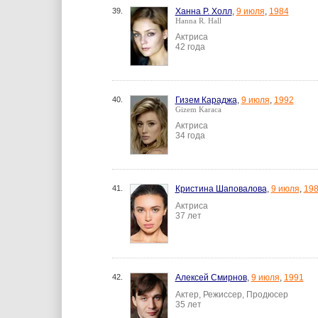
39.
Ханна Р. Холл
,
9 июля
,
1984
Hanna R. Hall
Актриса
42 года
40.
Гизем Караджа
,
9 июля
,
1992
Gizem Karaca
Актриса
34 года
41.
Кристина Шаповалова
,
9 июля
,
19
Актриса
37 лет
42.
Алексей Смирнов
,
9 июля
,
1991
Актер, Режиссер, Продюсер
35 лет