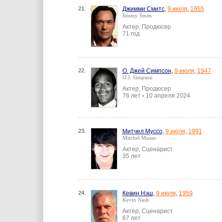
21.
Джимми Смитс
,
9 июля
,
1955
Jimmy Smits
Актер, Продюсер
71 год
22.
О. Джей Симпсон
,
9 июля
,
1947
O.J. Simpson
Актер, Продюсер
76 лет
10 апреля 2024
•
23.
Митчел Муссо
,
9 июля
,
1991
Mitchel Musso
Актер, Сценарист
35 лет
24.
Кевин Нэш
,
9 июля
,
1959
Kevin Nash
Актер, Сценарист
67 лет