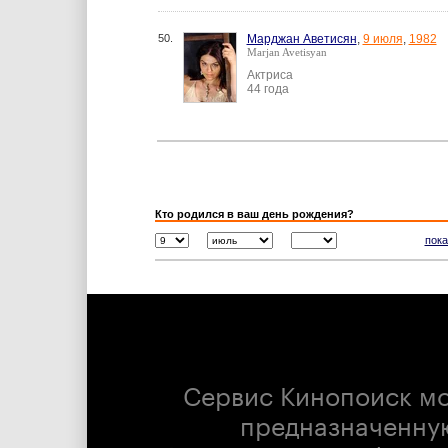
50.
Марджан Аветисян
,
9 июля
,
1982
Marjan Avetisyan
Актриса
44 года
Кто родился в ваш день рождения?
пока
Сервис Кинопоиск м
предназначенну