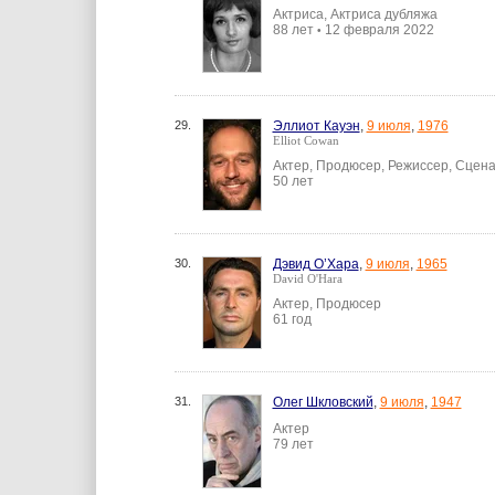
Актриса, Актриса дубляжа
88 лет
12 февраля 2022
•
29.
Эллиот Кауэн
,
9 июля
,
1976
Elliot Cowan
Актер, Продюсер, Режиссер, Сцен
50 лет
30.
Дэвид О’Хара
,
9 июля
,
1965
David O'Hara
Актер, Продюсер
61 год
31.
Олег Шкловский
,
9 июля
,
1947
Актер
79 лет