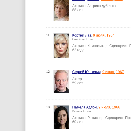
Актриса, Актриса дубляжа
88 лет
11.
Кортни Лав
,
9 июля
,
1964
Courtney Love
Актриса, Композитор, Сценарист,
62 года
12.
Сергей Юшкевич
,
9 июля
,
1967
Актер
59 лет
13.
Памела Адлон
,
9 июля
,
1966
Pamela Adlon
Актриса, Режиссер, Сценарист, П
60 лет