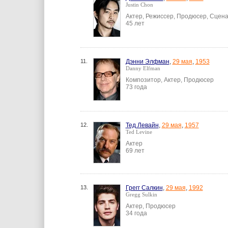
Justin Chon
Актер, Режиссер, Продюсер, Сцен
45 лет
11.
Дэнни Элфман
,
29 мая
,
1953
Danny Elfman
Композитор, Актер, Продюсер
73 года
12.
Тед Левайн
,
29 мая
,
1957
Ted Levine
Актер
69 лет
13.
Грегг Салкин
,
29 мая
,
1992
Gregg Sulkin
Актер, Продюсер
34 года