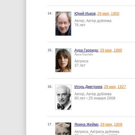
14.
Юрий Ицков
,
29 мая
,
1950
Актер, Актер дубляжа
76 лет
15.
Аура Гарридо
,
29 мая
,
1989
Aura Garrido
Актриса
37 лет
16.
Игорь Дмитриев
,
29 мая
,
1927
Актер, Актер дубляжа
80 лет
25 января 2008
•
17.
Янина Жеймо
,
29 мая
,
1909
Актриса, Актриса дубляжа