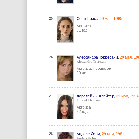
25.
Соня Присс
,
29 мая
,
1995
Актриса
31 год
26.
Алессандра Торресани
,
29 мая
,
19
Alessandra Torresani
Актриса, Продюсер
39 лет
27.
Лорелей Линклейтер
,
29 мая
,
1994
Lorelei Linklater
Актриса
32 года
28.
Андерс Холм
,
29 мая
,
1981
Anders Holm