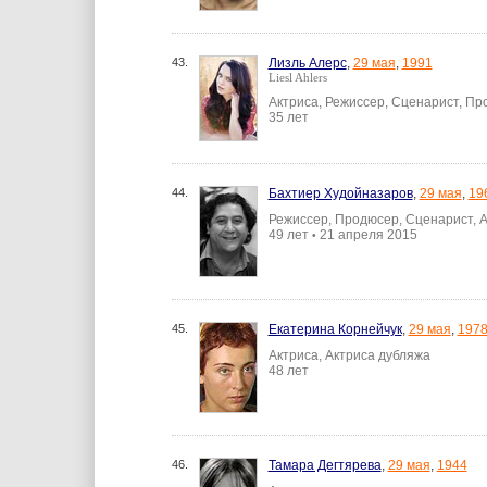
43.
Лизль Алерс
,
29 мая
,
1991
Liesl Ahlers
Актриса, Режиссер, Сценарист, П
35 лет
44.
Бахтиер Худойназаров
,
29 мая
,
19
Режиссер, Продюсер, Сценарист, 
49 лет
21 апреля 2015
•
45.
Екатерина Корнейчук
,
29 мая
,
197
Актриса, Актриса дубляжа
48 лет
46.
Тамара Дегтярева
,
29 мая
,
1944