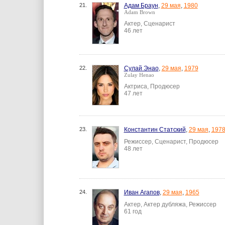
21.
Адам Браун
,
29 мая
,
1980
Adam Brown
Актер, Сценарист
46 лет
22.
Сулай Энао
,
29 мая
,
1979
Zulay Henao
Актриса, Продюсер
47 лет
23.
Константин Статский
,
29 мая
,
197
Режиссер, Сценарист, Продюсер
48 лет
24.
Иван Агапов
,
29 мая
,
1965
Актер, Актер дубляжа, Режиссер
61 год