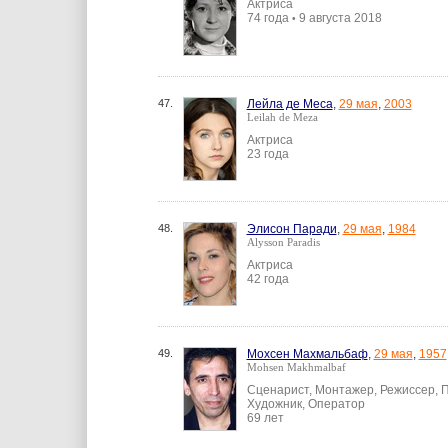
Актриса
74 года
9 августа 2018
•
47.
Лейла де Меса
,
29 мая
,
2003
Leilah de Meza
Актриса
23 года
48.
Элисон Паради
,
29 мая
,
1984
Alysson Paradis
Актриса
42 года
49.
Мохсен Махмальбаф
,
29 мая
,
1957
Mohsen Makhmalbaf
Сценарист, Монтажер, Режиссер, П
Художник, Оператор
69 лет