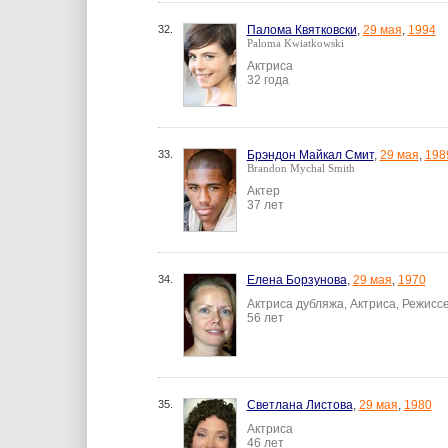
32.
Палома Квятковски
,
29 мая
,
1994
Paloma Kwiatkowski
Актриса
32 года
33.
Брэндон Майкал Смит
,
29 мая
,
198
Brandon Mychal Smith
Актер
37 лет
34.
Елена Борзунова
,
29 мая
,
1970
Актриса дубляжа, Актриса, Режисс
56 лет
35.
Светлана Листова
,
29 мая
,
1980
Актриса
46 лет