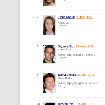
7.
Юлия Франц
,
29 мая
,
1989
Актриса
37 лет
8.
Эдриан Пол
,
29 мая
,
1959
Adrian Paul
Актер, Продюсер, Режиссер
67 лет
9.
Дэвид Бартка
,
29 мая
,
1975
David Burtka
Актер, Продюсер, Сценарист
51 год
10.
Джастин Чон
,
29 мая
,
1981