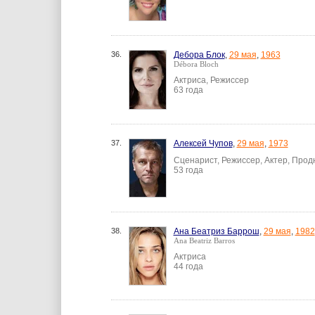
36.
Дебора Блок
,
29 мая
,
1963
Débora Bloch
Актриса, Режиссер
63 года
37.
Алексей Чупов
,
29 мая
,
1973
Сценарист, Режиссер, Актер, Про
53 года
38.
Ана Беатриз Баррош
,
29 мая
,
1982
Ana Beatriz Barros
Актриса
44 года