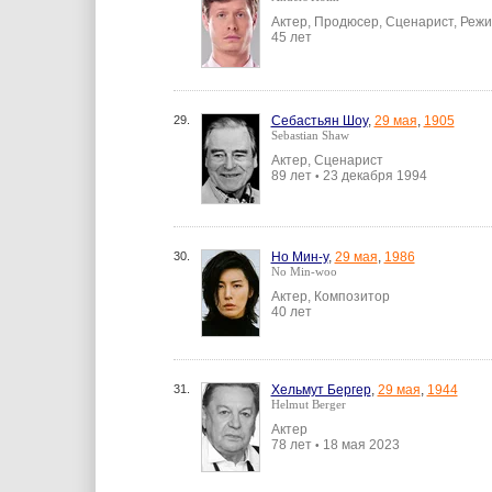
Актер, Продюсер, Сценарист, Реж
45 лет
29.
Себастьян Шоу
,
29 мая
,
1905
Sebastian Shaw
Актер, Сценарист
89 лет
23 декабря 1994
•
30.
Но Мин-у
,
29 мая
,
1986
No Min-woo
Актер, Композитор
40 лет
31.
Хельмут Бергер
,
29 мая
,
1944
Helmut Berger
Актер
78 лет
18 мая 2023
•