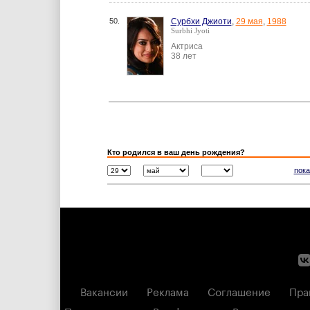
50.
Сурбхи Джиоти
,
29 мая
,
1988
Surbhi Jyoti
Актриса
38 лет
Кто родился в ваш день рождения?
пока
Вакансии
Реклама
Соглашение
Пра