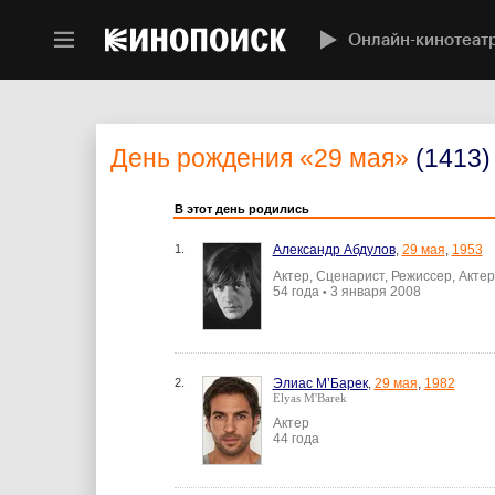
Онлайн-кинотеат
День рождения
«29 мая»
(1413)
В этот день родились
1.
Александр Абдулов
,
29 мая
,
1953
Актер, Сценарист, Режиссер, Акте
54 года
3 января 2008
•
2.
Элиас М’Барек
,
29 мая
,
1982
Elyas M'Barek
Актер
44 года