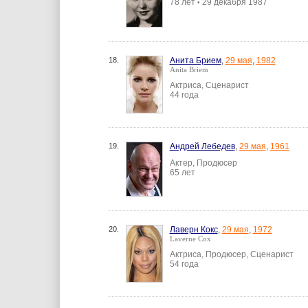
78 лет
29 декабря 1987
•
18.
Анита Брием
,
29 мая
,
1982
Anita Briem
Актриса, Сценарист
44 года
19.
Андрей Лебедев
,
29 мая
,
1961
Актер, Продюсер
65 лет
20.
Лаверн Кокс
,
29 мая
,
1972
Laverne Cox
Актриса, Продюсер, Сценарист
54 года