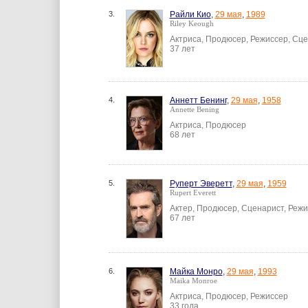
3.
Райли Кио
,
29 мая
,
1989
Riley Keough
Актриса, Продюсер, Режиссер, Сц
37 лет
4.
Аннетт Бенинг
,
29 мая
,
1958
Annette Bening
Актриса, Продюсер
68 лет
5.
Руперт Эверетт
,
29 мая
,
1959
Rupert Everett
Актер, Продюсер, Сценарист, Реж
67 лет
6.
Майка Монро
,
29 мая
,
1993
Maika Monroe
Актриса, Продюсер, Режиссер
33 года