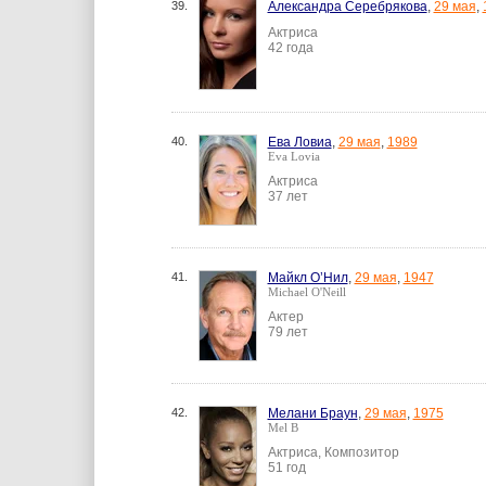
39.
Александра Серебрякова
,
29 мая
,
Актриса
42 года
40.
Ева Ловиа
,
29 мая
,
1989
Eva Lovia
Актриса
37 лет
41.
Майкл О’Нил
,
29 мая
,
1947
Michael O'Neill
Актер
79 лет
42.
Мелани Браун
,
29 мая
,
1975
Mel B
Актриса, Композитор
51 год