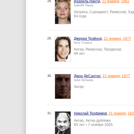
28.
Изабель Нанти
,
21 января
,
1962
Isabelle Nanty
Актриса, Сценарист, Режиссер, Ху
64 года
29.
Джерри Трэйнор
,
21 января
,
1977
Jerry Trainor
Актер, Режиссер, Продюсер
49 лет
30.
Джон ДеСантис
,
21 января
,
1977
John DeSantis
Актер
31.
Николай Трофимов
,
21 января
,
192
Актер, Актер дубляжа
85 лет
7 ноября 2005
•