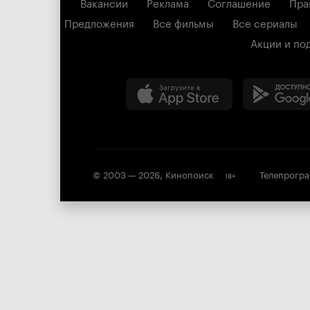
Вакансии
Реклама
Соглашение
Пра
Предложения
Все фильмы
Все сериалы
Акции и по
© 2003 —
2026
,
Кинопоиск
Телепрогр
18
+