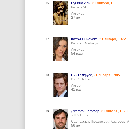
46.
Рубина Али
,
21 января
,
1999
Rubiana Ali
Актриса
27 лет
47.
Катрин Сиачоке
,
21 января
,
1972
Katherine Siachoque
Актриса
54 года
48.
Ник Гелфусс
,
21 января
,
1985
Nick Gehlfuss
Актер
41 год
49.
Джефф Шаффер
,
21 января
,
1970
Jeff Schaffer
Сценарист, Продюсер, Режиссер, А
56 лет