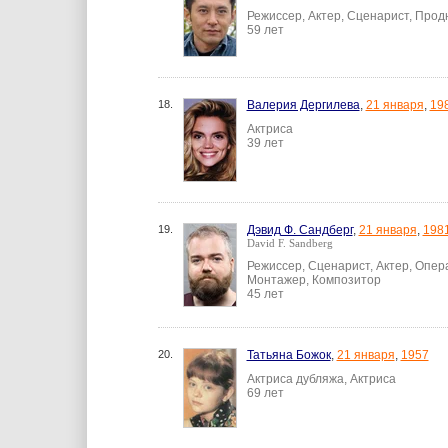
Режиссер, Актер, Сценарист, Про
59 лет
18.
Валерия Дергилева
,
21 января
,
19
Актриса
39 лет
19.
Дэвид Ф. Сандберг
,
21 января
,
198
David F. Sandberg
Режиссер, Сценарист, Актер, Опер
Монтажер, Композитор
45 лет
20.
Татьяна Божок
,
21 января
,
1957
Актриса дубляжа, Актриса
69 лет