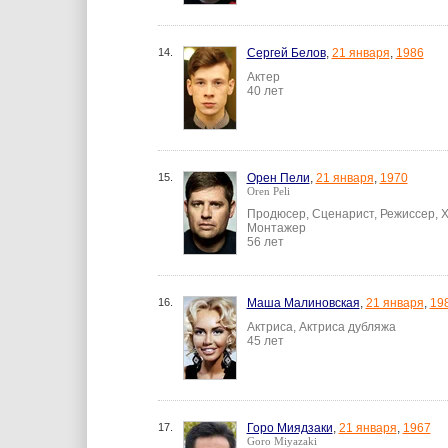
14.
Сергей Белов
,
21 января
,
1986
Актер
40 лет
15.
Орен Пели
,
21 января
,
1970
Oren Peli
Продюсер, Сценарист, Режиссер, Х
Монтажер
56 лет
16.
Маша Малиновская
,
21 января
,
19
Актриса, Актриса дубляжа
45 лет
17.
Горо Миядзаки
,
21 января
,
1967
Goro Miyazaki