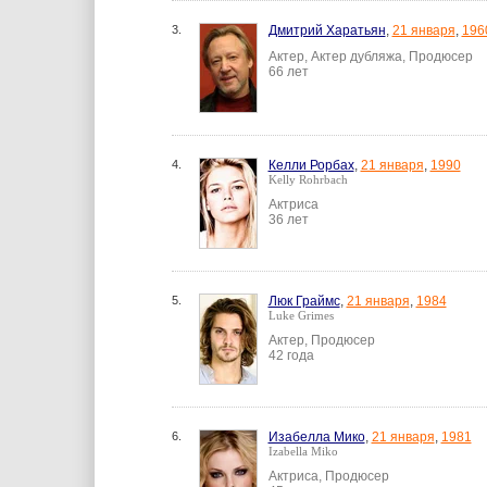
3.
Дмитрий Харатьян
,
21 января
,
196
Актер, Актер дубляжа, Продюсер
66 лет
4.
Келли Рорбах
,
21 января
,
1990
Kelly Rohrbach
Актриса
36 лет
5.
Люк Граймс
,
21 января
,
1984
Luke Grimes
Актер, Продюсер
42 года
6.
Изабелла Мико
,
21 января
,
1981
Izabella Miko
Актриса, Продюсер