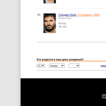
50.
Сердар Озер
,
21 января
,
1980
Serdar Özer
Актер
46 лет
Кто родился в ваш день рождения?
пока