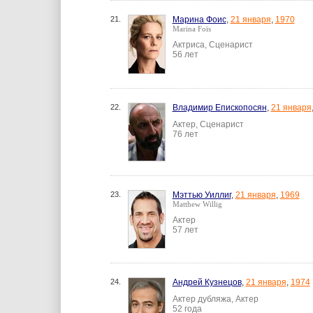
21.
Марина Фоис
,
21 января
,
1970
Marina Foïs
Актриса, Сценарист
56 лет
22.
Владимир Епископосян
,
21 января
Актер, Сценарист
76 лет
23.
Мэттью Уиллиг
,
21 января
,
1969
Matthew Willig
Актер
57 лет
24.
Андрей Кузнецов
,
21 января
,
1974
Актер дубляжа, Актер
52 года