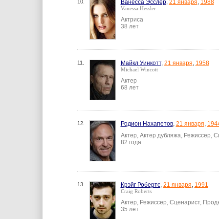
10.
Ванесса Эсслер
,
21 января
,
1988
Vanessa Hessler
Актриса
38 лет
11.
Майкл Уинкотт
,
21 января
,
1958
Michael Wincott
Актер
68 лет
12.
Родион Нахапетов
,
21 января
,
194
Актер, Актер дубляжа, Режиссер, 
82 года
13.
Крэйг Робертс
,
21 января
,
1991
Craig Roberts
Актер, Режиссер, Сценарист, Про
35 лет