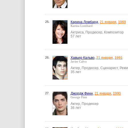
25.
Карина Ломбард
,
21 января
,
1969
Karina Lombard
Актриса, Продюсер, Композитор
57 лет
26.
Хавьер Кальво
,
21 января
,
1991
Javier Calvo
Актер, Продюсер, Сценарист, Реж
35 лет
27.
Джордж Финн
,
21 января
,
1990
George Finn
Актер, Продюсер
36 лет