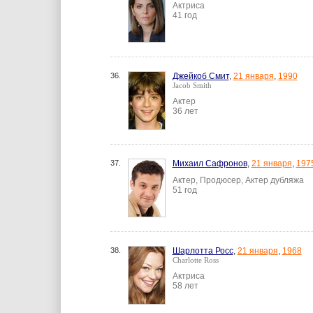
Актриса
41 год
36.
Джейкоб Смит
,
21 января
,
1990
Jacob Smith
Актер
36 лет
37.
Михаил Сафронов
,
21 января
,
197
Актер, Продюсер, Актер дубляжа
51 год
38.
Шарлотта Росс
,
21 января
,
1968
Charlotte Ross
Актриса
58 лет