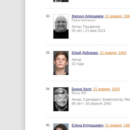
32.
Фархад Абдраимов
,
21 января
,
196
Farhat Abdraimov
Актер, Продюсер
55 лет
21 мая 2021
•
33.
Юрий Дейнекин
,
21 января
,
1994
Актер
32 года
34.
Бенни Хилл
,
21 января
,
1924
Benny Hill
Актер, Сценарист, Композитор, Ре
68 лет
20 апреля 1992
•
35.
Елена Купрашевич
,
21 января
,
198