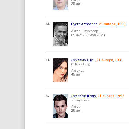
25 лет
43.
Рустам Уразаев
,
21 января
,
1958
Актер, Режиссер
65 лет
18 мая 2023
•
44.
Джиллиан Чун
,
21 января
,
1981
Gillian Chung
Актриса
45 лет
45.
Джереми Шэда
,
21 января
,
1997
Jeremy Shada
Актер
29 лет