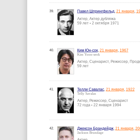
39.
Павел Шпрингфельд
,
21 января
,
1
Актер, Актер дубляжа
59 лет
2 октября 1971
•
40.
Ким Юн-сок
,
21 января
,
1967
Kim Yoon-seok
Актер, Сценарист, Режиссер, Про
59 лет
41.
Телли Савалас
,
21 января
,
1922
Telly Savalas
Актер, Режиссер, Сценарист
72 года
22 января 1994
•
42.
Джексон Брандейдж
,
21 января
,
20
Jackson Brundage
Актер