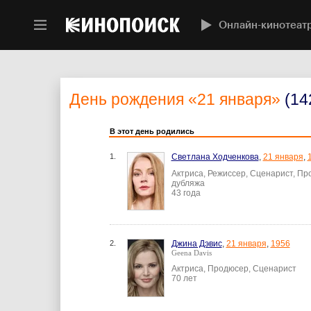
Онлайн-кинотеат
День рождения
«21 января»
(14
В этот день родились
1.
Светлана Ходченкова
,
21 января
,
Актриса, Режиссер, Сценарист, Пр
дубляжа
43 года
2.
Джина Дэвис
,
21 января
,
1956
Geena Davis
Актриса, Продюсер, Сценарист
70 лет