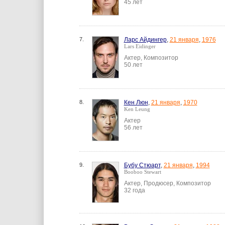
45 лет
7.
Ларс Айдингер
,
21 января
,
1976
Lars Eidinger
Актер, Композитор
50 лет
8.
Кен Люн
,
21 января
,
1970
Ken Leung
Актер
56 лет
9.
Бубу Стюарт
,
21 января
,
1994
Booboo Stewart
Актер, Продюсер, Композитор
32 года