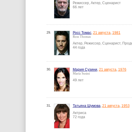
Режиссер, Актер, Сценарист
66 лет
29.
Росс Томас
,
21 августа
,
1981
Ross Thomas
Актер, Режиссер, Сценарист, Про
44 года
30.
Мария Сузини
,
21 августа
,
1976
María Susini
49 лет
31.
Татьяна Шумова
,
21 августа
,
1953
Актриса
72 года