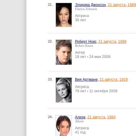
21.
Эларика Джонсон
,
21 августа
,
1989
Elarica Johnson
Актриса
36 лет
22.
Роберт Нокс
,
21 августа
,
1989
Robert Knox
Актер
18 лет
24 мая 2008
•
23.
Вия Артмане
,
21 августа
,
1929
Актриса
79 лет
11 октября 2008
•
24.
Ализе
,
21 августа
,
1984
Alizée
Актриса
41 год