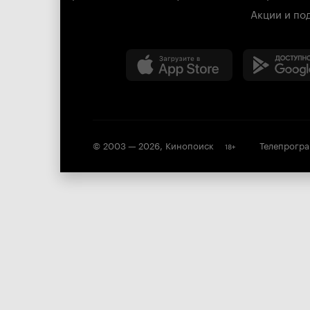
Акции и по
© 2003 —
2026
,
Кинопоиск
Телепрогр
18
+