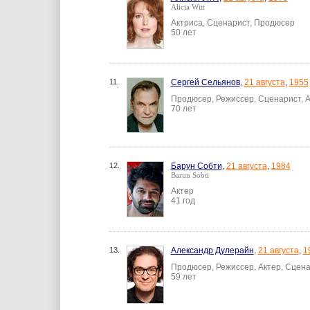
Alicia Witt
Актриса, Сценарист, Продюсер
50 лет
11.
Сергей Сельянов
,
21 августа
,
1955
Продюсер, Режиссер, Сценарист, 
70 лет
12.
Барун Собти
,
21 августа
,
1984
Barun Sobti
Актер
41 год
13.
Александр Дулерайн
,
21 августа
,
1
Продюсер, Режиссер, Актер, Сцен
59 лет