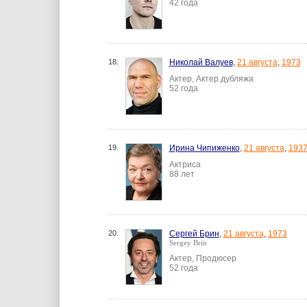
42 года
18.
Николай Валуев
,
21 августа
,
1973
Актер, Актер дубляжа
52 года
19.
Ирина Чипиженко
,
21 августа
,
193
Актриса
88 лет
20.
Сергей Брин
,
21 августа
,
1973
Sergey Brin
Актер, Продюсер
52 года