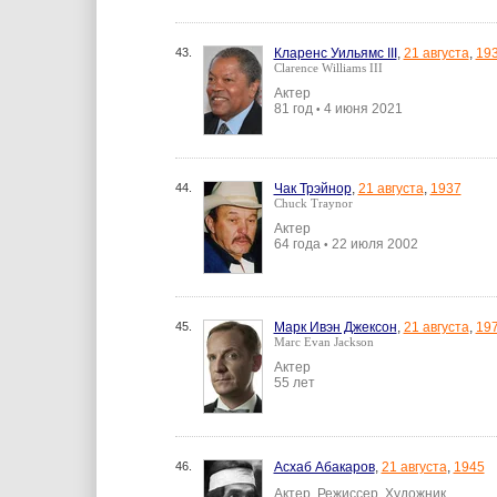
43.
Кларенс Уильямс III
,
21 августа
,
19
Clarence Williams III
Актер
81 год
4 июня 2021
•
44.
Чак Трэйнор
,
21 августа
,
1937
Chuck Traynor
Актер
64 года
22 июля 2002
•
45.
Марк Ивэн Джексон
,
21 августа
,
19
Marc Evan Jackson
Актер
55 лет
46.
Асхаб Абакаров
,
21 августа
,
1945
Актер, Режиссер, Художник