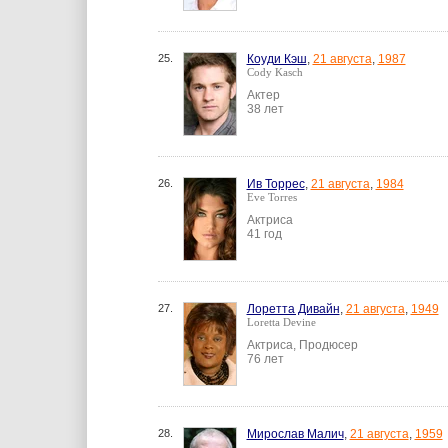
25.
Коуди Кэш
,
21 августа
,
1987
Cody Kasch
Актер
38 лет
26.
Ив Торрес
,
21 августа
,
1984
Eve Torres
Актриса
41 год
27.
Лоретта Дивайн
,
21 августа
,
1949
Loretta Devine
Актриса, Продюсер
76 лет
28.
Мирослав Малич
,
21 августа
,
1959