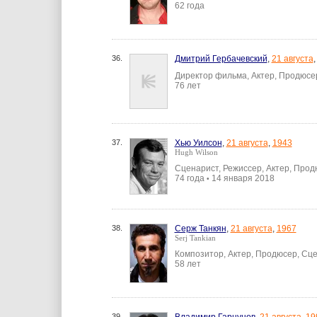
62 года
36.
Дмитрий Гербачевский
,
21 августа
Директор фильма, Актер, Продюсе
76 лет
37.
Хью Уилсон
,
21 августа
,
1943
Hugh Wilson
Сценарист, Режиссер, Актер, Про
74 года
14 января 2018
•
38.
Серж Танкян
,
21 августа
,
1967
Serj Tankian
Композитор, Актер, Продюсер, Сц
58 лет
39.