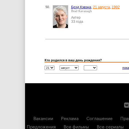
50.
Брэд Кэвэна
,
21 августа
,
1992
Brad Kavanagh
Актер
33 года
Кто родился в ваш день рождения?
пока
Вакансии
Реклама
Соглашение
Пра
Предложения
Все фильмы
Все сериалы