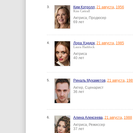
3.
Ким Кэтролл
,
21 августа
,
1956
Kim Cattrall
Актриса, Продюсер
69 лет
4.
Лора Хэддок
,
21 августа
,
1985
Laura Haddock
Актриса
40 лет
5.
Риналь Мухаметов
,
21 августа
,
198
Актер, Сценарист
36 лет
6.
Алина Алексеева
,
21 августа
,
1988
Актриса, Режиссер
37 лет