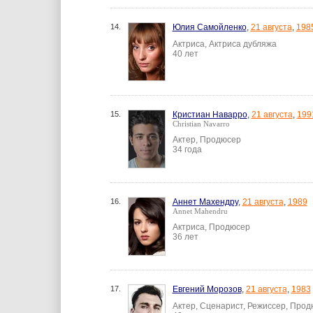
14.
Юлия Самойленко
,
21 августа
,
198
Актриса, Актриса дубляжа
40 лет
15.
Кристиан Наварро
,
21 августа
,
199
Christian Navarro
Актер, Продюсер
34 года
16.
Аннет Махендру
,
21 августа
,
1989
Annet Mahendru
Актриса, Продюсер
36 лет
17.
Евгений Морозов
,
21 августа
,
1983
Актер, Сценарист, Режиссер, Про