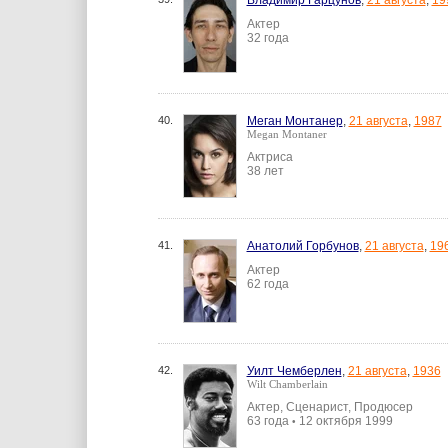
Владимир Гарцунов
,
21 августа
,
19
Актер
32 года
40.
Меган Монтанер
,
21 августа
,
1987
Megan Montaner
Актриса
38 лет
41.
Анатолий Горбунов
,
21 августа
,
19
Актер
62 года
42.
Уилт Чемберлен
,
21 августа
,
1936
Wilt Chamberlain
Актер, Сценарист, Продюсер
63 года
12 октября 1999
•