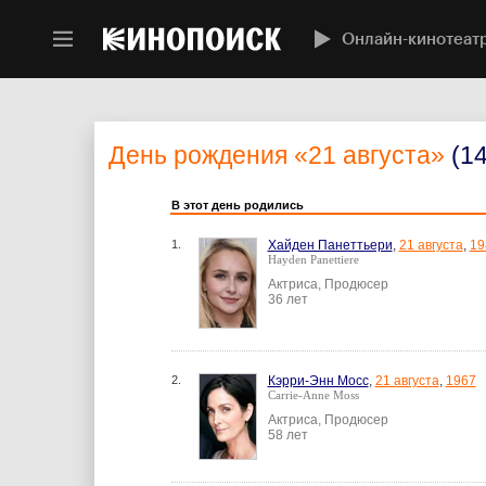
Онлайн-кинотеат
День рождения
«21 августа»
(1
В этот день родились
1.
Хайден Панеттьери
,
21 августа
,
19
Hayden Panettiere
Актриса, Продюсер
36 лет
2.
Кэрри-Энн Мосс
,
21 августа
,
1967
Carrie-Anne Moss
Актриса, Продюсер
58 лет