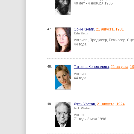
40 лет
4 ноября 1985
•
47.
Эрин Келли
,
21 августа
,
1981
Erin Kelly
Актриса, Продюсер, Режиссер, Сц
44 года
48.
Татьяна Коновалова
,
21 августа
,
1
Актриса
44 года
49.
Джек Уэстон
,
21 августа
,
1924
Jack Weston
Актер
71 год
3 мая 1996
•