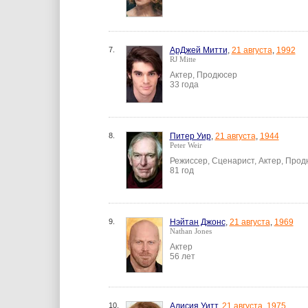
7.
АрДжей Митти
,
21 августа
,
1992
RJ Mitte
Актер, Продюсер
33 года
8.
Питер Уир
,
21 августа
,
1944
Peter Weir
Режиссер, Сценарист, Актер, Про
81 год
9.
Нэйтан Джонс
,
21 августа
,
1969
Nathan Jones
Актер
56 лет
10.
Алисия Уитт
,
21 августа
,
1975