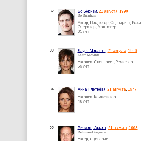
32.
Бо Бёрнэм
,
21 августа
,
1990
Bo Burnham
Актер, Продюсер, Сценарист, Режи
Оператор, Монтажер
35 лет
33.
Лаура Моранте
,
21 августа
,
1956
Laura Morante
Актриса, Сценарист, Режиссер
69 лет
34.
Анна Плетнёва
,
21 августа
,
1977
Актриса, Композитор
48 лет
35.
Ричмонд Аркетт
,
21 августа
,
1963
Richmond Arquette
Актер, Сценарист