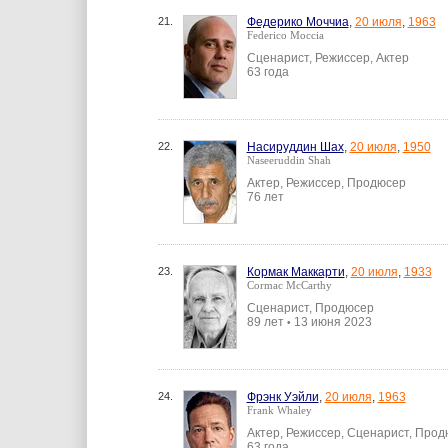
21.
Федерико Моччиа
,
20 июля
,
1963
Federico Moccia
Сценарист, Режиссер, Актер
63 года
22.
Насируддин Шах
,
20 июля
,
1950
Naseeruddin Shah
Актер, Режиссер, Продюсер
76 лет
23.
Кормак Маккарти
,
20 июля
,
1933
Cormac McCarthy
Сценарист, Продюсер
89 лет
13 июня 2023
•
24.
Фрэнк Уэйли
,
20 июля
,
1963
Frank Whaley
Актер, Режиссер, Сценарист, Про
63 года