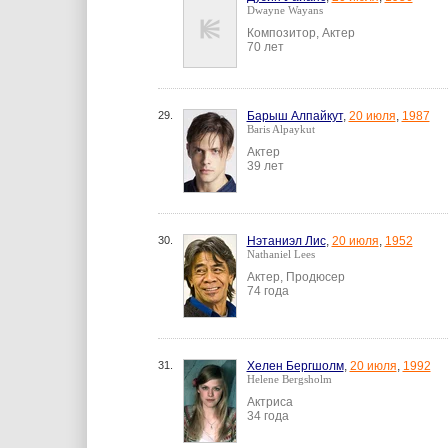
Dwayne Wayans
Композитор, Актер
70 лет
29.
Барыш Алпайкут
,
20 июля
,
1987
Baris Alpaykut
Актер
39 лет
30.
Нэтаниэл Лис
,
20 июля
,
1952
Nathaniel Lees
Актер, Продюсер
74 года
31.
Хелен Бергшолм
,
20 июля
,
1992
Helene Bergsholm
Актриса
34 года