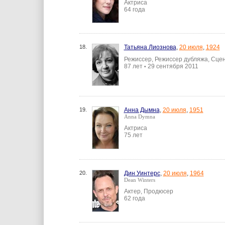
Актриса
64 года
18.
Татьяна Лиознова
,
20 июля
,
1924
Режиссер, Режиссер дубляжа, Сце
87 лет
29 сентября 2011
•
19.
Анна Дымна
,
20 июля
,
1951
Anna Dymna
Актриса
75 лет
20.
Дин Уинтерс
,
20 июля
,
1964
Dean Winters
Актер, Продюсер
62 года