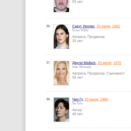
55 лет
36.
Скаут Уиллис
,
20 июля
,
1991
Scout Willis
Актриса, Продюсер
35 лет
37.
Джули Майклс
,
20 июля
,
1970
Julie Michaels
Актриса, Продюсер, Сценарист
56 лет
38.
Чин Гу
,
20 июля
,
1980
Jin Goo
Актер
46 лет