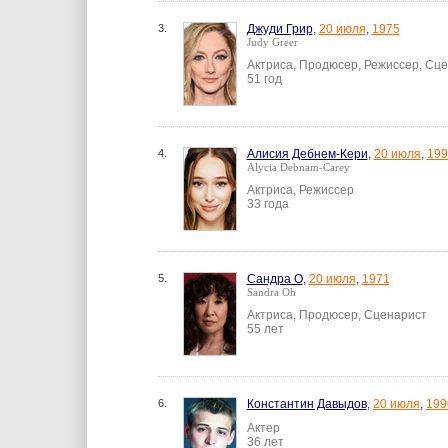
3.
Джуди Грир
,
20 июля
,
1975
Judy Greer
Актриса, Продюсер, Режиссер, Сц
51 год
4.
Алисия Дебнем-Кери
,
20 июля
,
199
Alycia Debnam-Carey
Актриса, Режиссер
33 года
5.
Сандра О
,
20 июля
,
1971
Sandra Oh
Актриса, Продюсер, Сценарист
55 лет
6.
Константин Давыдов
,
20 июля
,
199
Актер
36 лет