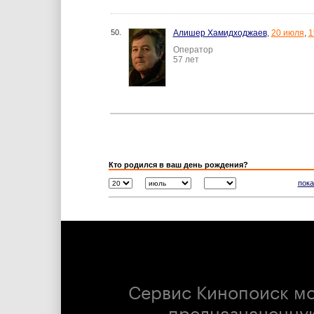
50.
Алишер Хамидходжаев
,
20 июля
,
1
Оператор
57 лет
Кто родился в ваш день рождения?
пока
Сервис Кинопоиск м
предназначенну