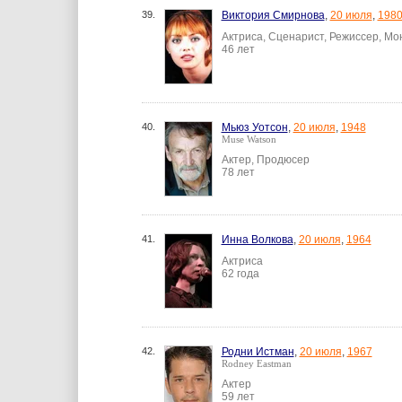
39.
Виктория Смирнова
,
20 июля
,
198
Актриса, Сценарист, Режиссер, М
46 лет
40.
Мьюз Уотсон
,
20 июля
,
1948
Muse Watson
Актер, Продюсер
78 лет
41.
Инна Волкова
,
20 июля
,
1964
Актриса
62 года
42.
Родни Истман
,
20 июля
,
1967
Rodney Eastman
Актер
59 лет