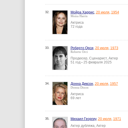
32.
Мойра Харрис
,
20 июля
,
1954
Moira Harris
Актриса
72 года
33.
Роберто Орси
,
20 июля
,
1973
Roberto Orci
Продюсер, Сценарист, Актер
51 год
25 февраля 2025
•
34.
Донна Диксон
,
20 июля
,
1957
Donna Dixon
Актриса
69 лет
35.
Михаил Георгиу
,
20 июля
,
1971
Актер дубляжа, Актер