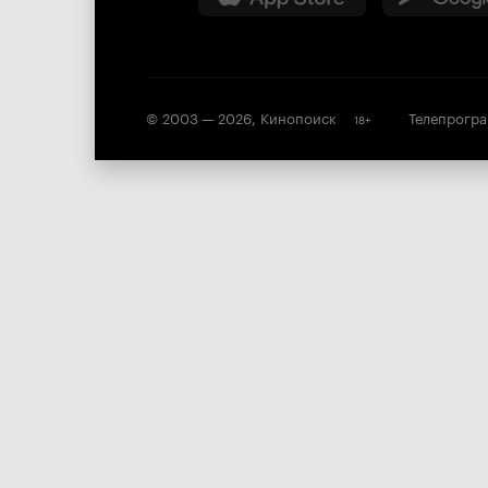
© 2003 —
2026
,
Кинопоиск
Телепрогр
18
+