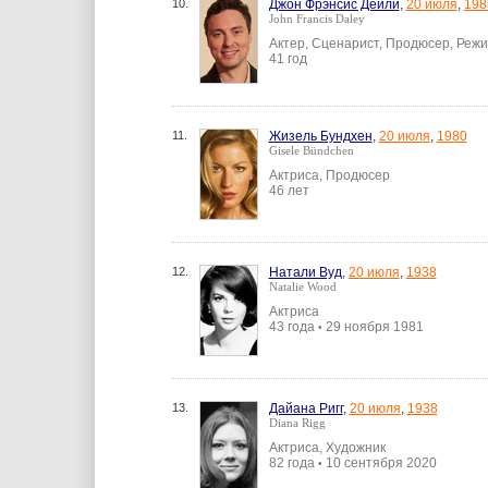
10.
Джон Фрэнсис Дейли
,
20 июля
,
198
John Francis Daley
Актер, Сценарист, Продюсер, Реж
41 год
11.
Жизель Бундхен
,
20 июля
,
1980
Gisele Bündchen
Актриса, Продюсер
46 лет
12.
Натали Вуд
,
20 июля
,
1938
Natalie Wood
Актриса
43 года
29 ноября 1981
•
13.
Дайана Ригг
,
20 июля
,
1938
Diana Rigg
Актриса, Художник
82 года
10 сентября 2020
•