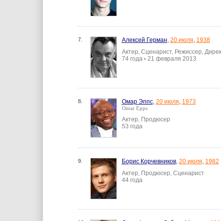
7.
Алексей Герман
,
20 июля
,
1938
Актер, Сценарист, Режиссер, Дире
74 года
21 февраля 2013
•
8.
Омар Эппс
,
20 июля
,
1973
Omar Epps
Актер, Продюсер
53 года
9.
Борис Корчевников
,
20 июля
,
1982
Актер, Продюсер, Сценарист
44 года