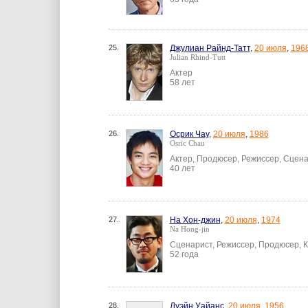
25.
Джулиан Райнд-Татт
,
20 июля
,
196
Julian Rhind-Tutt
Актер
58 лет
26.
Осрик Чау
,
20 июля
,
1986
Osric Chau
Актер, Продюсер, Режиссер, Сцен
40 лет
27.
На Хон-джин
,
20 июля
,
1974
Na Hong-jin
Сценарист, Режиссер, Продюсер, 
52 года
28.
Дуэйн Уайанс
,
20 июля
,
1956