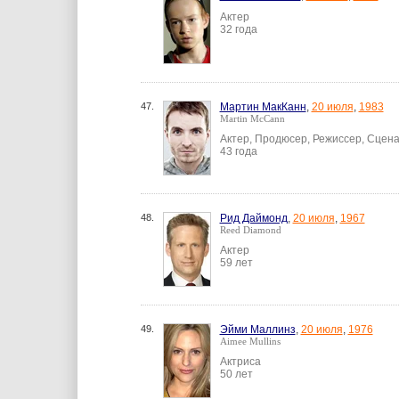
Актер
32 года
47.
Мартин МакКанн
,
20 июля
,
1983
Martin McCann
Актер, Продюсер, Режиссер, Сцен
43 года
48.
Рид Даймонд
,
20 июля
,
1967
Reed Diamond
Актер
59 лет
49.
Эйми Маллинз
,
20 июля
,
1976
Aimee Mullins
Актриса
50 лет