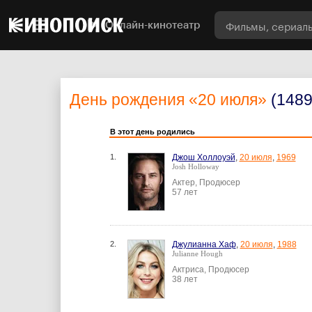
Онлайн-кинотеатр
День рождения
«20 июля»
(1489
В этот день родились
1.
Джош Холлоуэй
,
20 июля
,
1969
Josh Holloway
Актер, Продюсер
57 лет
2.
Джулианна Хаф
,
20 июля
,
1988
Julianne Hough
Актриса, Продюсер
38 лет