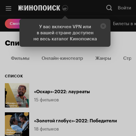
Войти
Онлайн-кинотеатр
Билеты в 
Смотреть кино
У вас включен VPN или
в вашей стране доступен
не весь каталог Кинопоиска
Списки
Фильмы
Онлайн-кинотеатр
Жанры
Стра
СПИСОК
«Оскар»-2022: лауреаты
15 фильмов
«Золотой глобус»-2022: Победители
18 фильмов