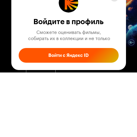
Войдите в профиль
Соглашение
Сможете оценивать фильмы,

Правила рекомендаций
 собирать их в коллекции и не только
Справка
Войти с Яндекс ID
Кинопоиск PRO
Все фильмы
Все сериалы
Что посмотреть
Афиша
Музыка
Телепрограмма
Книги