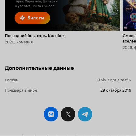
Гарик Харламов, Дмитрий
Журавлев, Мила Ершова
Билеты
Последний богатырь. Колобок
Смеша
2026, комедия
вселе
2026, 
Дополнительные данные
Слоган
«This is not a test.»
Премьера в мире
29 октября 2016