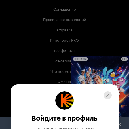
Соглашение
Правила рекомендаций
Справка
Кинопоиск PRO
Все фильмы
Все сериалы
РЕКЛАМА
Что посмотреть
Афиша
Музыка
Телепрограмма
Книги
Войдите в профиль
Служба поддержки
Сможете оценивать фильмы,
