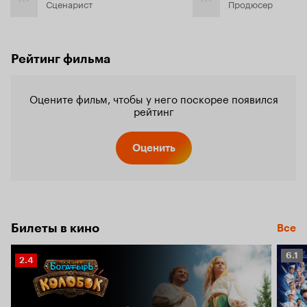
Сценарист
Продюсер
Рейтинг фильма
Оцените фильм, чтобы у него поскорее появился
рейтинг
Оценить
Билеты в кино
Все
Рейт
6.1
Рейтинг
2.4
Кино
Кинопоиска
6.1
2.4