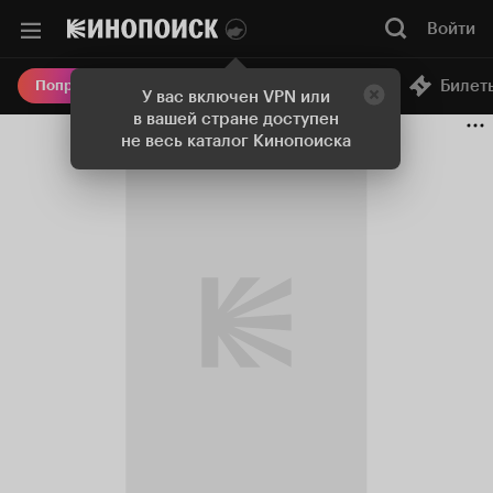
Войти
Онлайн-кинотеатр
Билет
Попробовать Плюс
У вас включен VPN или
в вашей стране доступен
не весь каталог Кинопоиска