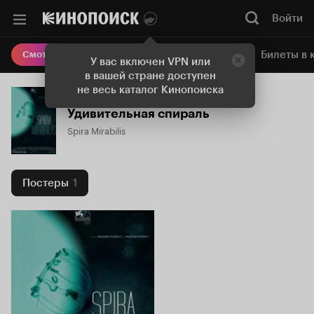
Войти
Онлайн-кинотеатр
Билеты в 
Смотреть кино
У вас включен VPN или
в вашей стране доступен
не весь каталог Кинопоиска
Удивительная спираль
Spira Mirabilis
Постеры
1