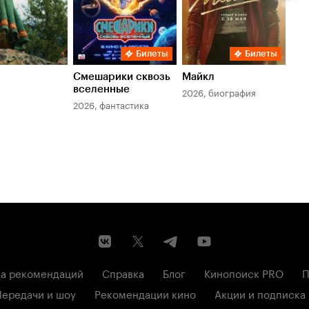
Билеты
Билеты
Смешарики сквозь
Майкл
Зл
вселенные
мер
2026, биография
2026, фантастика
202
а рекомендаций
Справка
Блог
Кинопоиск PRO
П
Передачи и шоу
Рекомендации кино
Акции и подписка