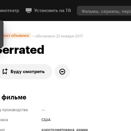
инотеатр
Установить на ТВ
– обновлено
22 января 2017
роект объявлен
Serrated
Буду смотреть
 фильме
д производства
—
рана
США
нр
короткометражка
,
драма