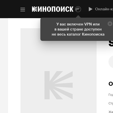
Онлайн-к
У вас включен VPN или
в вашей стране доступен
П
не весь каталог Кинопоиска
О
Го
Ст
Жа