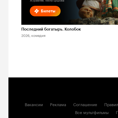
Журавлев, Мила Ершова
Билеты
Последний богатырь. Колобок
2026, комедия
Вакансии
Реклама
Соглашение
Правил
Все мультфильмы