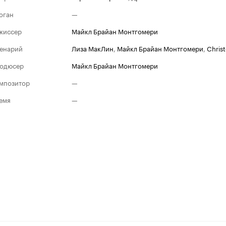
оган
—
жиссер
Майкл Брайан Монтгомери
енарий
Лиза МакЛин
,
Майкл Брайан Монтгомери
,
Chris
одюсер
Майкл Брайан Монтгомери
мпозитор
—
емя
—