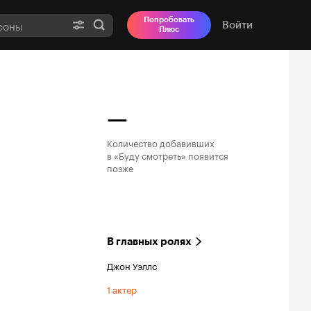
Попробовать
Войти
Плюс
—
Количество добавивших

в «Буду смотреть» появится

позже
В главных ролях
Джон Уэллс
1 актер