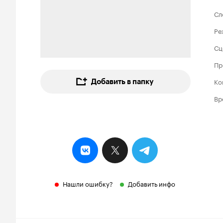
Сл
Ре
Сц
Пр
Ко
Добавить в папку
Вр
Нашли ошибку?
Добавить инфо