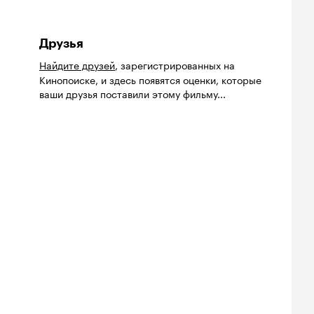
Друзья
Найдите друзей
, зарегистрированных на
Кинопоиске, и здесь появятся оценки, которые
ваши друзья поставили этому фильму...
йтинг
Рейтинг
Рейтинг
8
7.1
7.4
нопоиска
Кинопоиска
Кинопоиска
8
7.1
7.4