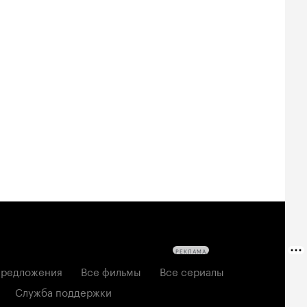
Билеты
Билеты
Билеты
овещие
На деревню
Старый орёл
твецы: Пекло
дедушке 2
2026, семейный
6, ужасы
2026, комедия
РЕКЛАМА
редложения
Все фильмы
Все сериалы
Служба поддержки