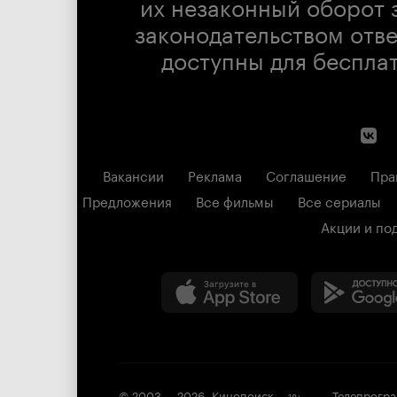
их незаконный оборот 
законодательством отв
доступны для беспла
Вакансии
Реклама
Соглашение
Пра
Предложения
Все фильмы
Все сериалы
Акции и по
© 2003 —
2026
,
Кинопоиск
Телепрогр
18
+