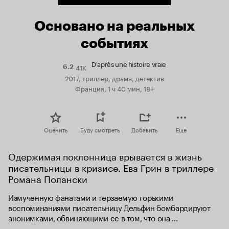
Основано на реальных
событиях
D'après une histoire vraie
41K
Рейтинг
6.2
Кинопоиска
2017, триллер, драма, детектив
6.2
Франция, 1 ч 40 мин, 18+
Оценить
Буду смотреть
Добавить
Еще
Одержимая поклонница врывается в жизнь 
писательницы в кризисе. Ева Грин в триллере 
Романа Полански
Измученную фанатами и терзаемую горькими 
воспоминаниями писательницу Дельфин бомбардируют 
анонимками, обвиняющими ее в том, что она 
пожертвовала собственной семьей. Из-за чего женщину 