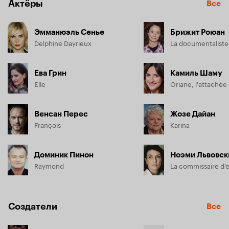
Актёры
Все
Эмманюэль Сенье
Брижит Роюан
Delphine Dayrieux
La documentaliste
Ева Грин
Камиль Шаму
Elle
Oriane, l'attachée
Венсан Перес
Жозе Дайан
François
Karina
Доминик Пинон
Ноэми Львовск
Raymond
La commissaire d'e
Создатели
Все