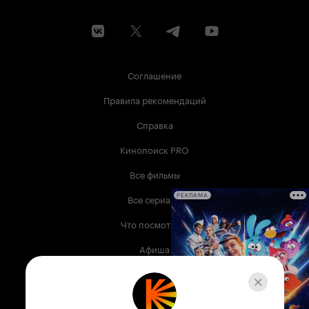
Соглашение
Правила рекомендаций
Справка
Кинопоиск PRO
Все фильмы
Все сериалы
РЕКЛАМА
Что посмотреть
Афиша
Музыка
Телепрограмма