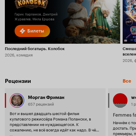
6.1
2.5
Гарик Харламов, Дмитрий
Журавлев, Мила Ершова
Билеты
Последний богатырь. Колобок
Смеша
2026, комедия
вселе
2026, 
Рецензии
Все
Морган Фриман
wo
657 рецензий
1 
Вот и вышел двадцать шестой фильм
Femmes fa
культового режиссёра Романа Полански, в
Начнём с то
представлении не нуждающегося. К
достать. Пр
сожалению, не всё всегда идёт как надо. В чём
премьеры, 
же проблема данной картины? Вот нас