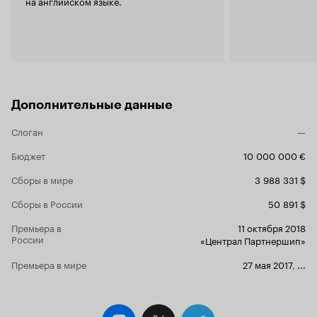
на английском языке.
которого ст
Вайнштейном
которого на
мере заткну
на мой взгл
Думаю, найд
7 и 8. Но в 
фильм можн
Дополнительные данные
не потеряет
обязательно
Слоган
—
точно ничем
Бюджет
10 000 000 €
Сборы в мире
3 988 331 $
Сборы в России
50 891 $
Премьера в
11 октября 2018
России
«Централ Партнершип»
Премьера в мире
27 мая 2017
,
...