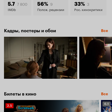
6.2
7 800
9
3
5.7
56%
33%
IMDb
Полож. рецензии
Рос. кинокритики
Кадры, постеры и обои
Все
Билеты в кино
Все
Рейт
6.1
Рейтинг
2.5
Кино
Кинопоиска