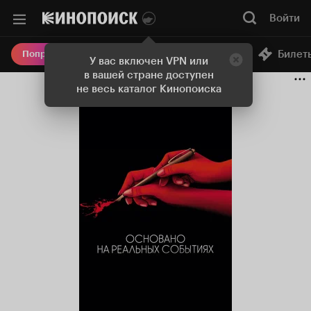
Войти
Онлайн-кинотеатр
Билет
Попробовать Плюс
У вас включен VPN или
в вашей стране доступен
не весь каталог Кинопоиска