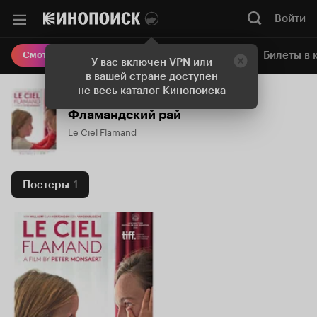
Войти
Онлайн-кинотеатр
Билеты в 
Смотреть кино
У вас включен VPN или
в вашей стране доступен
не весь каталог Кинопоиска
Фламандский рай
Le Ciel Flamand
Постеры
1