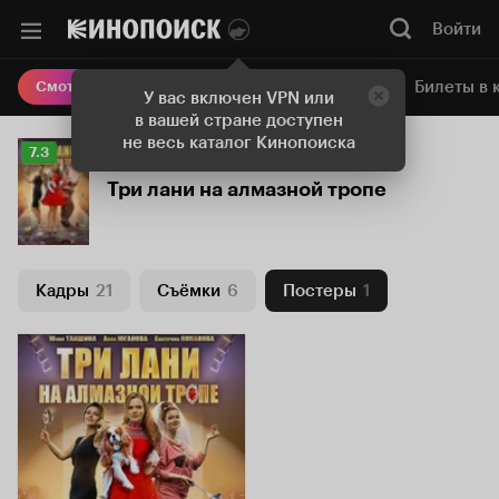
Войти
Онлайн-кинотеатр
Билеты в 
Смотреть кино
У вас включен VPN или
в вашей стране доступен
не весь каталог Кинопоиска
Рейтинг
7.3
Кинопоиска
Три лани на алмазной тропе
7.3
Кадры
21
Съёмки
6
Постеры
1