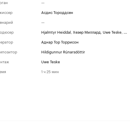
оган
—
жиссер
Асдис Тороддсен
енарий
—
одюсер
Hjalmtyr Heiddal
,
Хезер Миллард
,
Uwe Teske
,
...
ератор
Аднар Тор Торрисон
мпозитор
Hildigunnur Rúnarsdóttir
нтаж
Uwe Teske
емя
1 ч 25 мин