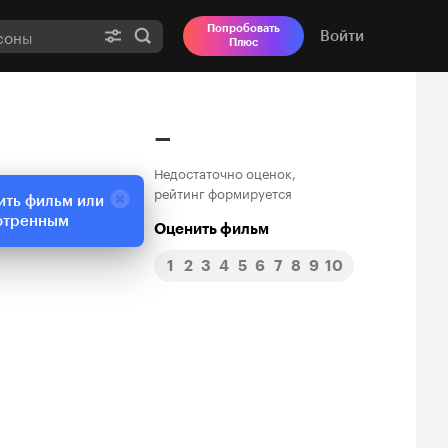
Попробовать
Войти
Плюс
–
Недостаточно оценок,
рейтинг формируется
ить фильм или
отренным
Оценить фильм
1
2
3
4
5
6
7
8
9
10