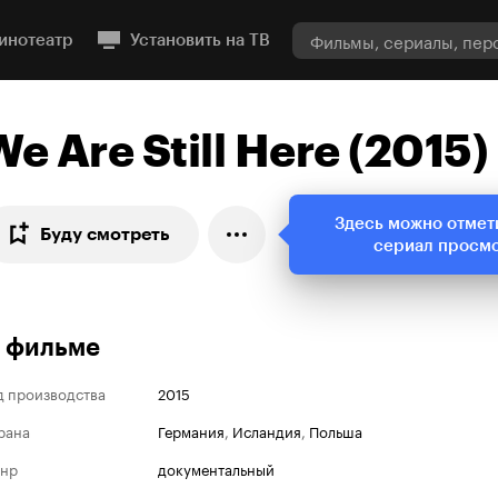
инотеатр
Установить на ТВ
We Are Still Here (2015)
Здесь можно отмет
Буду смотреть
сериал просм
 фильме
д производства
2015
рана
Германия
,
Исландия
,
Польша
нр
документальный