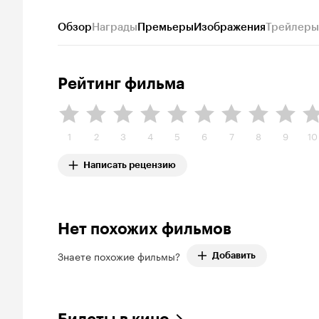
Обзор
Награды
Премьеры
Изображения
Трейлеры
Рейтинг фильма
1
2
3
4
5
6
7
8
9
10
Написать рецензию
Нет похожих фильмов
Знаете похожие фильмы?
Добавить