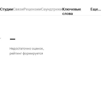
Студии
Связи
Рецензии
Саундтреки
Ключевые
Еще...
слова
–
Недостаточно оценок,
рейтинг формируется