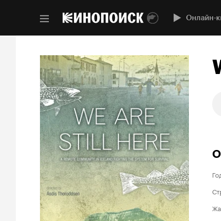
Онлайн-к
О
Го
Ст
Жа