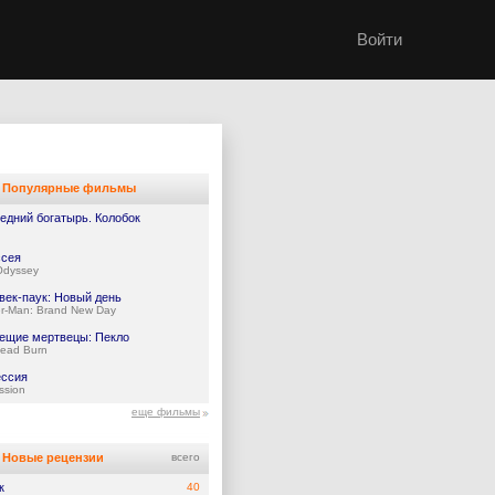
Войти
Популярные фильмы
едний богатырь. Колобок
сея
Odyssey
век-паук: Новый день
er-Man: Brand New Day
ещие мертвецы: Пекло
Dead Burn
ссия
ssion
еще фильмы
Новые рецензии
всего
к
40