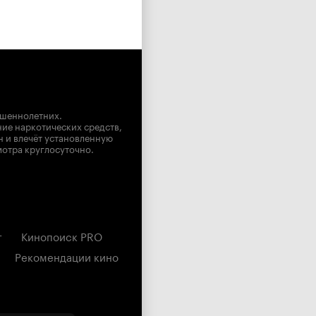
ршеннолетних.
ние наркотических средств,
н и влечёт установленную
мотра круглосуточно.
г
Кинопоиск PRO
Рекомендации кино