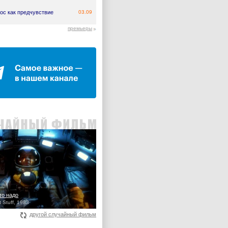
ос как предчувствие
03.09
премьеры
то надо
 Stuff, 1983
другой случайный фильм