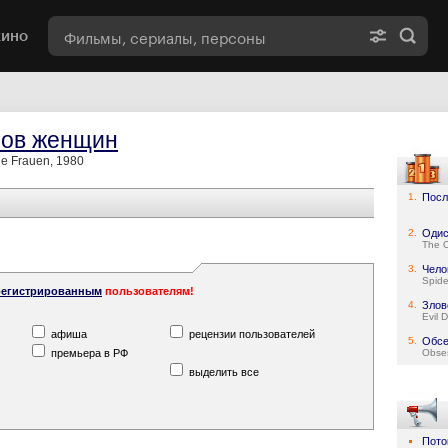
кино
ов женщин
e Frauen, 1980
1.
Посл
2.
Одис
The 
3.
Чело
Spid
регистрированным
пользователям!
4.
Злов
Evil 
афиша
рецензии пользователей
5.
Обсе
премьера в РФ
Obse
выделить все
Пото