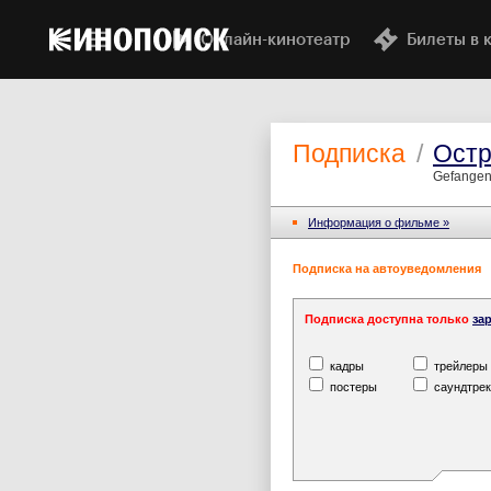
Онлайн-кинотеатр
Билеты в 
Подписка
/
Остр
Gefangen
Информация o фильме »
Подписка на автоуведомления
Подписка доступна только
за
кадры
трейлеры
постеры
саундтрек