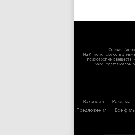
Сервис Киноп
На Кинопоиске есть фильмы
психотропных веществ, и
законодательством о
Вакансии
Реклама
Предложения
Все фил