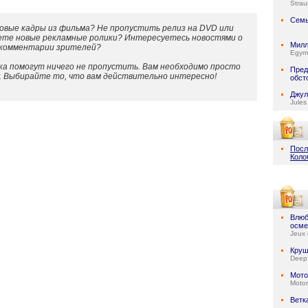
Stra
Семь
овые кадры из фильма? Не пропустить релиз на DVD или
ете новые рекламные ролики? Интересуетесь новостями о
Милл
 комментарии зрителей?
Egymi
а помогут ничего не пропустить. Вам необходимо просто
Пред
у. Выбирайте то, что вам действительно интересно!
обст
Джул
Jules
Посл
Коло
Влюб
осме
Jeux 
Круш
Deep
Мото
Motor
Ветк