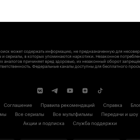
оиск может содержать информацию, не предназначенную для несове
 и сериалы, в которых упоминаются наркотики. Незаконное потребле
х аналогов причиняет вред здоровью, их незаконный оборот запрещё
тветственность. Федеральные каналы доступны для бесплатного прос
Соглашение
Правила рекомендаций
Справка
Бло
ьмы
Все сериалы
Все мультфильмы
Передачи и шоу
Акции и подписка
Служба поддержки