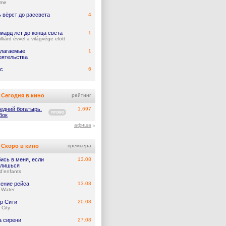
ume
 вёрст до рассвета
4
иард лет до конца света
1
lliárd évvel a világvége elött
лагаемые
1
оятельства
с
6
Сегодня в кино
рейтинг
едний богатырь.
1.697
ПРОМО
бок
афиша
Скоро в кино
премьера
ись в меня, если
13.08
лишься
d'enfants
ение рейса
13.08
 Water
р Сити
20.08
 City
а сирени
27.08