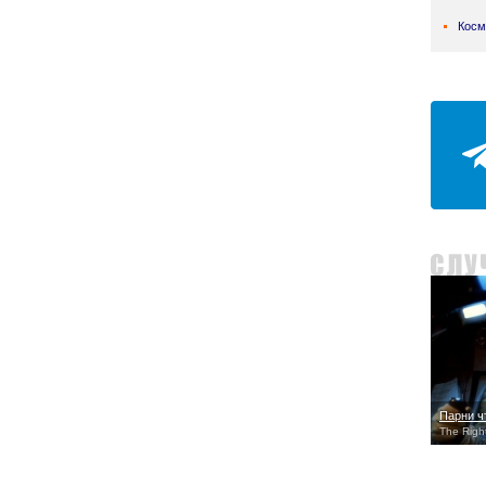
Косм
Парни ч
The Right