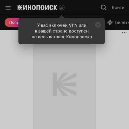
Войти
Онлайн-кинотеатр
Билет
Попробовать Плюс
У вас включен VPN или
в вашей стране доступен
не весь каталог Кинопоиска