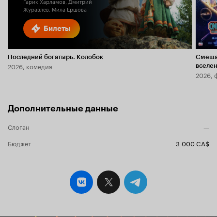
Гарик Харламов, Дмитрий
Журавлев, Мила Ершова
Билеты
Последний богатырь. Колобок
Смеша
2026, комедия
вселе
2026, 
Дополнительные данные
Слоган
—
Бюджет
3 000 CA$