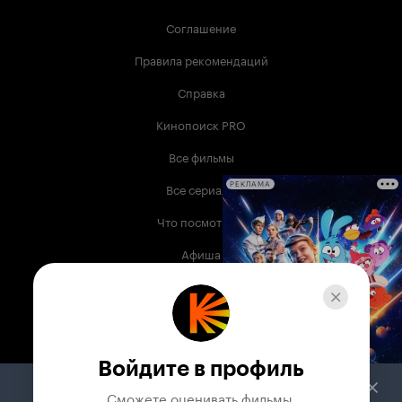
Соглашение
Правила рекомендаций
Справка
Кинопоиск PRO
Все фильмы
Все сериалы
РЕКЛАМА
Что посмотреть
Афиша
Музыка
Телепрограмма
Книги
Войдите в профиль
Служба поддержки
Сможете оценивать фильмы,
