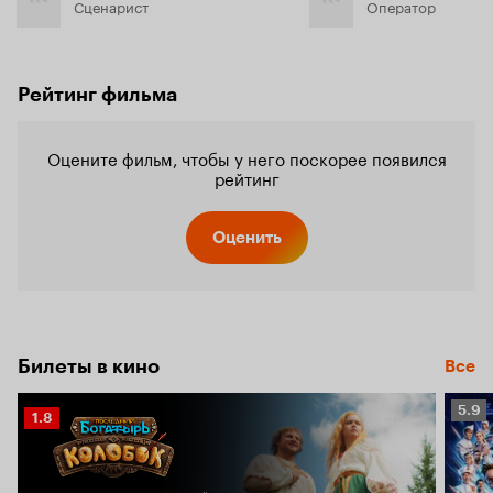
Сценарист
Оператор
Рейтинг фильма
Оцените фильм, чтобы у него поскорее появился
рейтинг
Оценить
Билеты в кино
Все
Рейт
5.9
Рейтинг
1.8
Кино
Кинопоиска
5.9
1.8