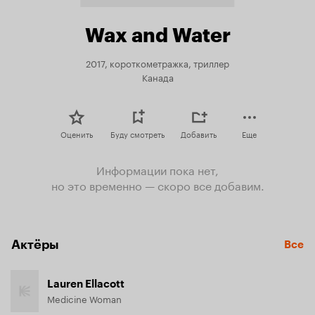
Wax and Water
2017, короткометражка, триллер
Канада
Оценить
Буду смотреть
Добавить
Еще
Информации пока нет,
но это временно — скоро все добавим.
Актёры
Все
Lauren Ellacott
Medicine Woman