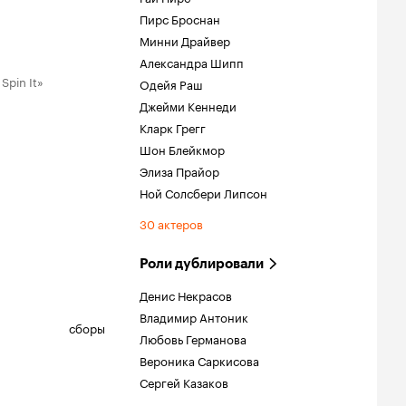
Пирс Броснан
Минни Драйвер
Александра Шипп
Spin It»
Одейя Раш
Джейми Кеннеди
Кларк Грегг
Шон Блейкмор
Элиза Прайор
Ной Солсбери Липсон
30 актеров
Роли дублировали
Денис Некрасов
Владимир Антоник
сборы
Любовь Германова
Вероника Саркисова
Сергей Казаков