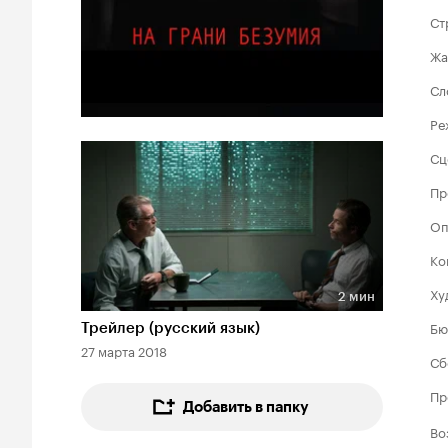
Ст
Жа
Сл
Ре
Сц
Пр
Оп
Ко
Ху
2 мин
Длительность 2 мин
Бю
Трейлер (русский язык)
27 марта 2018
Сб
Пр
Добавить в папку
Во