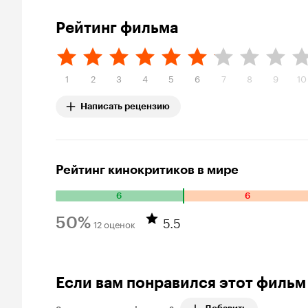
Рейтинг фильма
1
2
3
4
5
6
7
8
9
10
Написать рецензию
Рейтинг кинокритиков в мире
6
6
Количество положительных оценок: 6. Количество отрица
5.5
50%
12 оценок
Рейтинг Кинопоиска 50%
Если вам понравился этот фильм