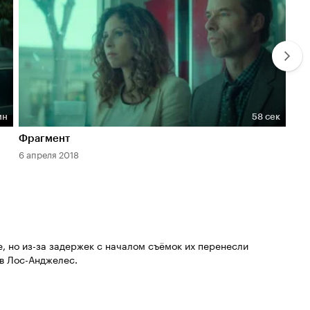
ин
58 сек
Длительность 58 сек
Дл
Фрагмент
Тре
6 апреля 2018
27 м
, но из-за задержек с началом съёмок их перенесли
 в Лос-Анджелес.