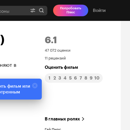
Попробовать
Войти
Плюс
)
6.1
Рейтинг
47 072 оценки
11 рецензий
Кинопоиска
няют в
Оценить фильм
6.1
1
2
3
4
5
6
7
8
9
10
ить фильм или
отренным
В главных ролях
Гай Пирс