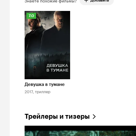
Знаете похожие фильмы?
Добавить
Рейтинг
7.0
Кинопоиска
7.0
Девушка в тумане
2017, триллер
Трейлеры и тизеры