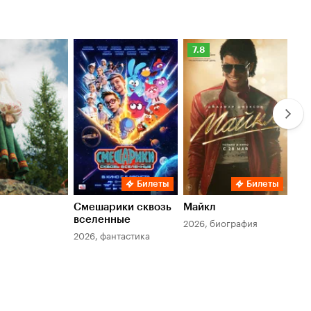
Рейтинг
Ре
7.8
6.
Кинопоиска
Ки
7.8
6.
Билеты
Билеты
Смешарики сквозь
Майкл
Зл
вселенные
мер
2026, биография
2026, фантастика
202