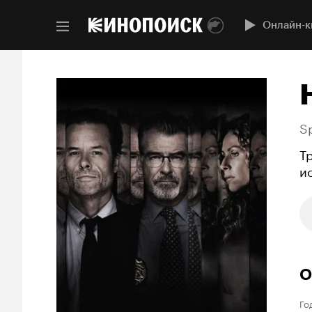
Онлайн-к
S
Т
и
О
Го