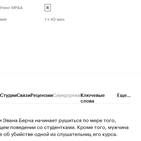
йтинг MPAA
R
емя
1 ч 40 мин
Студии
Связи
Рецензии
Саундтреки
Ключевые
Еще...
слова
 Эвана Берча начинает рушиться по мере того,
ем поведении со студентками. Кроме того, мужчина
 об убийстве одной из слушательниц его курса.