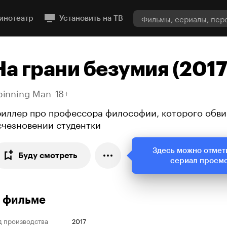
инотеатр
Установить на ТВ
На грани безумия (2017
pinning Man
18+
риллер про профессора философии, которого обви
счезновении студентки
Здесь можно отмет
Буду смотреть
сериал просм
 фильме
д производства
2017