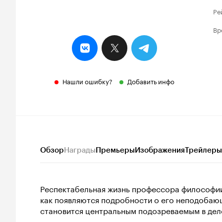
Ре
Вр
Нашли ошибку?
Добавить инфо
Обзор
Награды
Премьеры
Изображения
Трейлеры
Респектабельная жизнь профессора философии
как появляются подробности о его неподобающ
становится центральным подозреваемым в деле