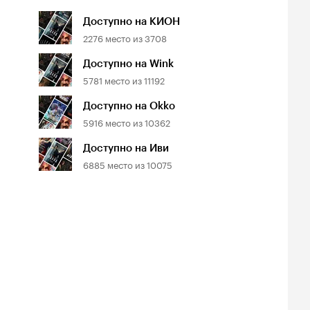
Доступно на КИОН
2276
место из
3708
Доступно на Wink
5781
место из
11192
Доступно на Okko
5916
место из
10362
Доступно на Иви
6885
место из
10075