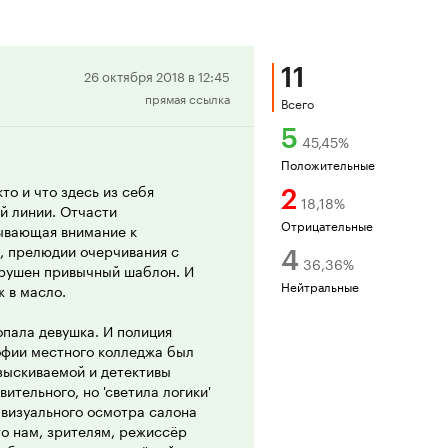
11
Положительная
26 октября 2018 в 12:45
прямая ссылка
рецензия
Всего
5
45,45
%
Положительные
то и что здесь из себя
2
18,18
%
й линии. Отчасти
Отрицательные
ывающая внимание к
, прелюдии очерчивания с
4
36,36
%
нарушен привычный шаблон. И
Нейтральные
ж в масло.
пала девушка. И полиция
офии местного колледжа был
зыскиваемой и детективы
ительного, но 'светила логики'
 визуального осмотра салона
то нам, зрителям, режиссёр