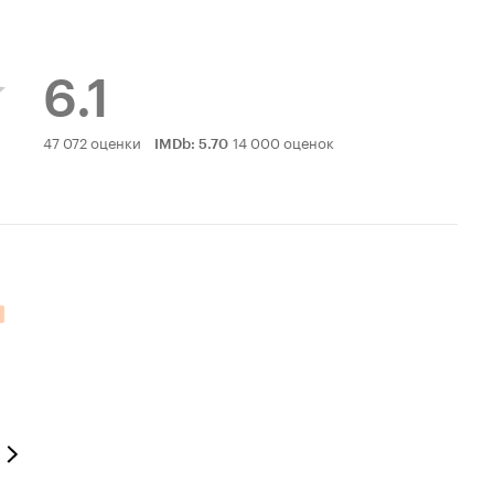
6.1
Рейтинг
47 072 оценки
14 000 оценок
IMDb
:
5.70
Кинопоиска
6.1
тельных оценок: 6.