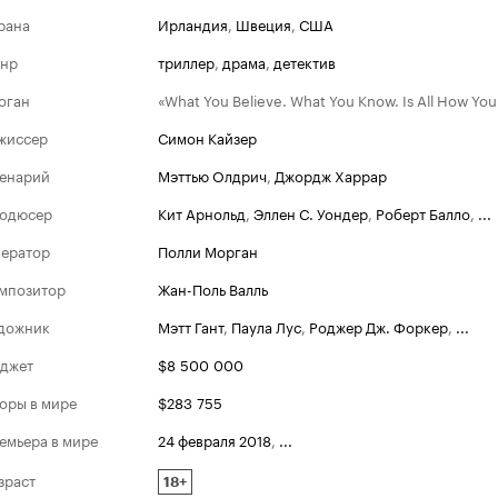
рана
Ирландия
,
Швеция
,
США
нр
триллер
,
драма
,
детектив
оган
«What You Believe. What You Know. Is All How You 
жиссер
Симон Кайзер
енарий
Мэттью Олдрич
,
Джордж Харрар
одюсер
Кит Арнольд
,
Эллен С. Уондер
,
Роберт Балло
,
...
ератор
Полли Морган
мпозитор
Жан-Поль Валль
дожник
Мэтт Гант
,
Паула Лус
,
Роджер Дж. Форкер
,
...
джет
$8 500 000
оры в мире
$283 755
емьера в мире
24 февраля 2018
,
...
зраст
18+