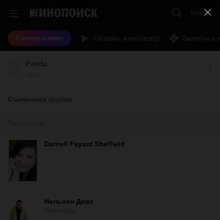
Войти
Онлайн-кинотеатр
Билеты в 
Смотреть кино
Panda
2019
Съемочная группа
Продюсеры
Darnell Fayard Sheffield
Нельсон Диаз
Nelson Diaz