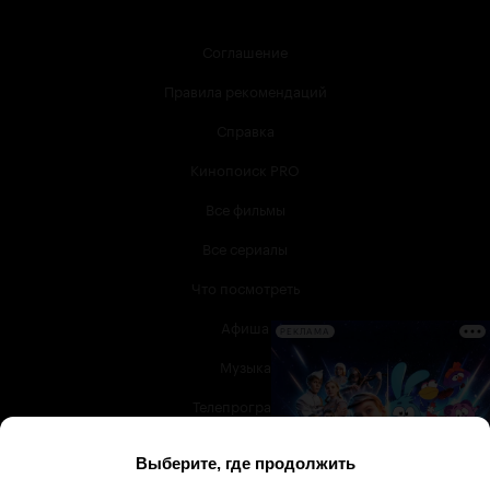
Соглашение
Правила рекомендаций
Справка
Кинопоиск PRO
Все фильмы
Все сериалы
Что посмотреть
Афиша
РЕКЛАМА
Музыка
Телепрограмма
Книги
Служба поддержки