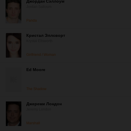
Джордан Сэллоум
Jordan Salloum
Panda
Кристал Эллсворт
Krystal Ellsworth
Girlfriend / Woman
Ed Moore
The Shadow
Джереми Лондон
Jeremy London
Marshall