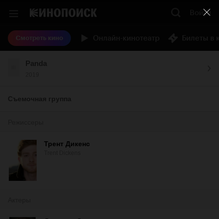
Войти
Онлайн-кинотеатр
Билеты в 
Смотреть кино
Panda
2019
Съемочная группа
Режиссеры
Трент Дикенс
Trent Dickens
Актеры