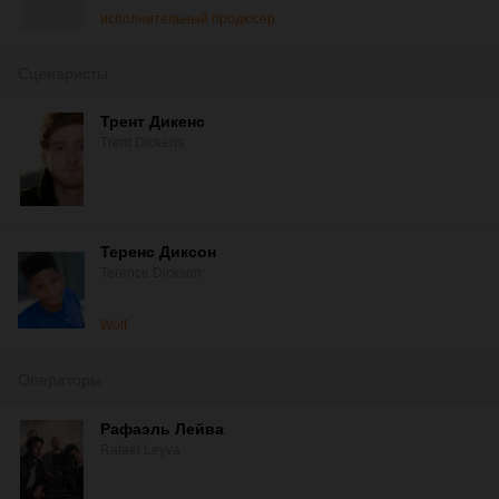
исполнительный продюсер
Сценаристы
Трент Дикенс
Trent Dickens
Теренс Диксон
Terence Dickson
Wolf
Операторы
Рафаэль Лейва
Rafael Leyva