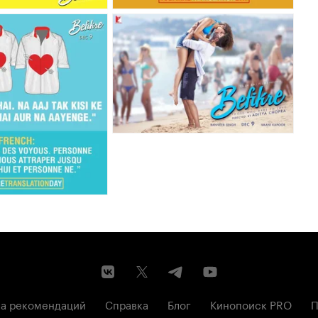
а рекомендаций
Справка
Блог
Кинопоиск PRO
П