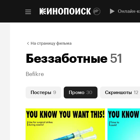
Онлайн-к
На страницу фильма
Беззаботные
51
Befikre
Постеры
9
Промо
30
Скриншоты
12