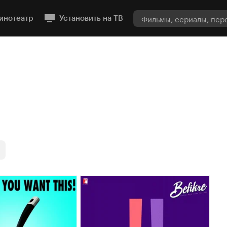
инотеатр
Установить на ТВ