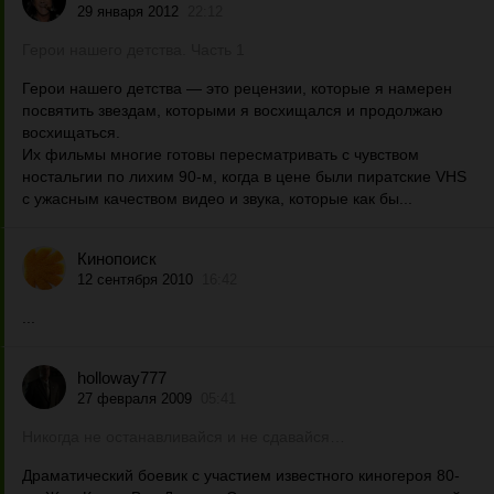
29 января 2012
22:12
Герои нашего детства. Часть 1
Герои нашего детства — это рецензии, которые я намерен
посвятить звездам, которыми я восхищался и продолжаю
восхищаться.
Их фильмы многие готовы пересматривать с чувством
ностальгии по лихим 90-м, когда в цене были пиратские VHS
с ужасным качеством видео и звука, которые как бы...
Кинопоиск
12 сентября 2010
16:42
...
holloway777
27 февраля 2009
05:41
Никогда не останавливайся и не сдавайся…
Драматический боевик с участием известного киногероя 80-