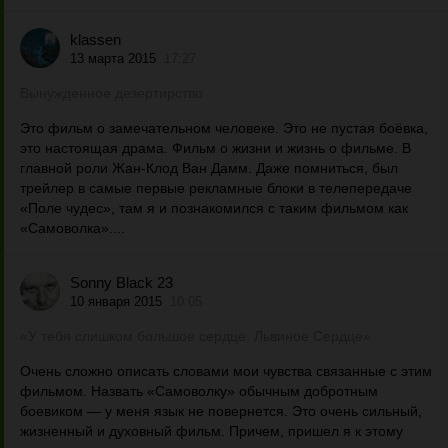
klassen
13 марта 2015
17:27
Вынужденное дезертирство
Это фильм о замечательном человеке. Это не пустая боёвка,
это настоящая драма. Фильм о жизни и жизнь о фильме. В
главной роли Жан-Клод Ван Дамм. Даже помниться, был
трейлер в самые первые рекламные блоки в телепередаче
«Поле чудес», там я и познакомился с таким фильмом как
«Самоволка»....
Sonny Black 23
10 января 2015
10:05
«У тебя слишком большое сердце, Львиное Сердце»
Очень сложно описать словами мои чувства связанные с этим
фильмом. Назвать «Самоволку» обычным добротным
боевиком — у меня язык не повернется. Это очень сильный,
жизненный и духовный фильм. Причем, пришел я к этому