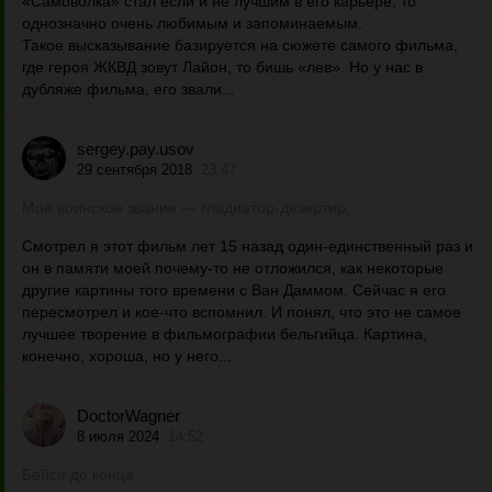
«Самоволка» стал если и не лучшим в его карьере, то
однозначно очень любимым и запоминаемым.
Такое высказывание базируется на сюжете самого фильма,
где героя ЖКВД зовут Лайон, то бишь «лев». Но у нас в
дубляже фильма, его звали...
sergey.pay.usov
29 сентября 2018
23:47
Моё воинское звание — гладиатор-дезертир.
Смотрел я этот фильм лет 15 назад один-единственный раз и
он в памяти моей почему-то не отложился, как некоторые
другие картины того времени с Ван Даммом. Сейчас я его
пересмотрел и кое-что вспомнил. И понял, что это не самое
лучшее творение в фильмографии бельгийца. Картина,
конечно, хороша, но у него...
DoctorWagner
8 июля 2024
14:52
Бейся до конца