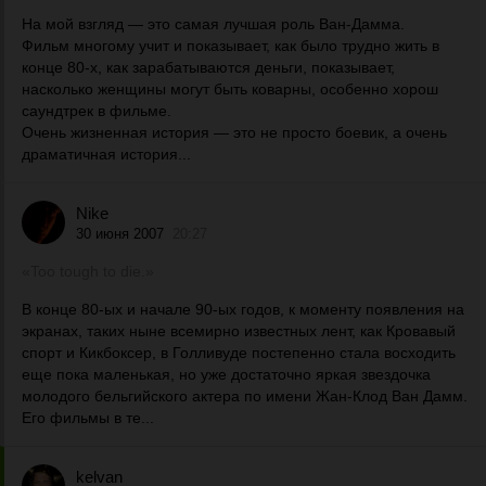
На мой взгляд — это самая лучшая роль Ван-Дамма.
Фильм многому учит и показывает, как было трудно жить в
конце 80-х, как зарабатываются деньги, показывает,
насколько женщины могут быть коварны, особенно хорош
саундтрек в фильме.
Очень жизненная история — это не просто боевик, а очень
драматичная история...
Nike
30 июня 2007
20:27
«Too tough to die.»
В конце 80-ых и начале 90-ых годов, к моменту появления на
экранах, таких ныне всемирно известных лент, как Кровавый
спорт и Кикбоксер, в Голливуде постепенно стала восходить
еще пока маленькая, но уже достаточно яркая звездочка
молодого бельгийского актера по имени Жан-Клод Ван Дамм.
Его фильмы в те...
kelvan