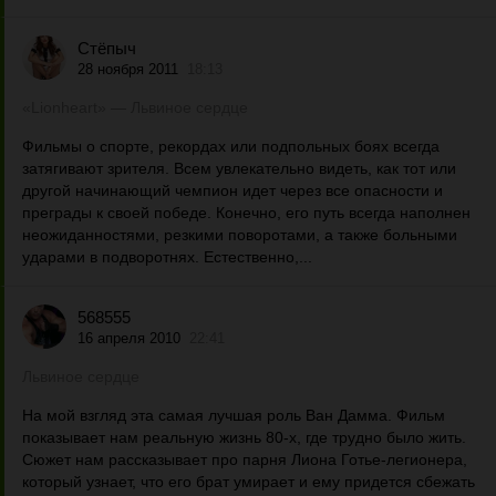
Стёпыч
28 ноября 2011
18:13
«Lionheart» — Львиное сердце
Фильмы о спорте, рекордах или подпольных боях всегда
затягивают зрителя. Всем увлекательно видеть, как тот или
другой начинающий чемпион идет через все опасности и
преграды к своей победе. Конечно, его путь всегда наполнен
неожиданностями, резкими поворотами, а также больными
ударами в подворотнях. Естественно,...
568555
16 апреля 2010
22:41
Львиное сердце
На мой взгляд эта самая лучшая роль Ван Дамма. Фильм
показывает нам реальную жизнь 80-х, где трудно было жить.
Сюжет нам рассказывает про парня Лиона Готье-легионера,
который узнает, что его брат умирает и ему придется сбежать