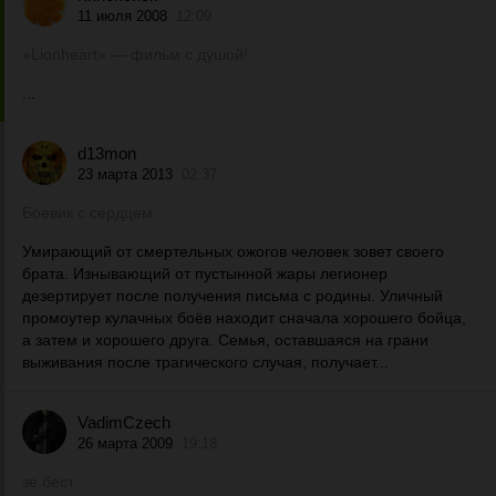
11 июля 2008
12:09
«Lionheart» — фильм с душой!
...
d13mon
23 марта 2013
02:37
Боевик с сердцем
Умирающий от смертельных ожогов человек зовет своего
брата. Изнывающий от пустынной жары легионер
дезертирует после получения письма с родины. Уличный
промоутер кулачных боёв находит сначала хорошего бойца,
а затем и хорошего друга. Семья, оставшаяся на грани
выживания после трагического случая, получает...
VadimCzech
26 марта 2009
19:18
зе бест