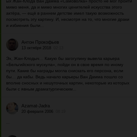
ых Жан-Клода Ван Дамма «Самоволка» просто не мог пройти
мимо меня, да и мимо многих ценителей искусства этого
актёра, — ещё в раннем детстве имел такую возможность
посмотреть эту картину. И, несмотря на то, что многие драки
и избиения были...
Антон Прокофьев
13 октября 2018
02:13
Эх, Жан-Клодыч… Какую бы загогулину вывела карьера
«Бельгийского мускула», пойди он в свое время по иному
пути. Какие бы награды могла снискать его персона, если
бы… да кабы. Ведь начало карьеры Ван Дамма пошло со
вполне сносных и нешуточных картин, некоторые из которых
были с явным драматургическим...
Azamat-Jadra
20 февраля 2006
08:19
...