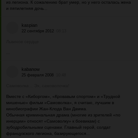
из легиона. К сожалению брат умер, но у него осталась жена
и пятилетняя дочь...
kaspian
22 сентября 2012
08:13
Львиное сердце
...
kabanow
25 февраля 2008
10:48
Самоволка… Эх, самоволочка!
Вместе с «Киборгом», «Кровавым спортом» и «Трудной
мишенью» фильм «Самоволка», я считаю, лучшим в
кинобиографии Жан-Клода Ван Дамма.
Обычная криминальная драма (многие из зрителей «по
инерции» относят «Самоволку» к боевикам) с
зубодробильными сценами. Главный герой, солдат
французского легиона, базирующегося...