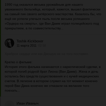
1990 год оказался весьма урожайным для нашего
уважаемого бельгийца, который, кажется, вышел фактически
на самый пик своего актёрского мастерства. Казалось бы, что
ещё не успела улечься пыль после весьма успешного
«Ордера на смерть», где Ван Дамм играл полицейского под
прикрытием, а по совместительству...
Toshik-Kickboxer
11 марта 2011
02:58
Храброе сердце или как Джошуа не на того поставил.
Кратко о фильме:
История этого фильма начинается с наркотической сделки, в
которой погиб родной брат Лиона (Ван Дамм). Жена и дочь
остались без средств существования и с кучей медицинских
счетов. В легионе в котором служил на тот момент конечно
герой Ван Дама конечно же отказали на желание того
поехать...
Иван Иваныч