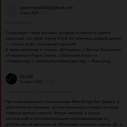
paxromana8641@gmail.com
4 мая 2026
22:10
М-мотивация
Существуют такие фильмы, которые остаются в памяти
настолько, что даже спустя 4-5-8 лет помнишь каждый диалог
— словно актёр, заучивший сценарий.
К таким фильмам я отношу «Доберман» с Венсан Кассельом,
«Гладиатор» Ридли Скотта, «Облачный атлас» и…
«Самоволка» с любимым актёром детства — Жан-Клод...
Ascold
3 марта 2018
18:03
Разочарование от фильма детства
При всем уважении к поклонникам Жан-Клода Ван Дамма, я
абсолютно не понимаю тех восторженных отзывов, которые
собрала данная картина. Фильм никакой, и только
ностальгией и сентиментальными воспоминаниями из
детства его не вытянуть на объективно хорошую оценку. Да, в