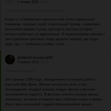
1 января 2026
13:40
С возрастом отношение поменялось
Когда-то «Самоволка» казалась мне почти идеальным
боевиком: суровый герой, подпольный турнир, «мужская»
романтика казарм и улиц, простая и честная история,
которая работает на адреналине. Я пересматривал фильм с
тем приятным чувством, когда заранее знаешь, где будет
удар, где — победная улыбка, и всё...
ДеймонСальватор92
4 апреля 2014
21:15
«Львиное сердце»
Этот фильм 1990 года, определенно из лучших работ с
участием Ван Дама. Фильм смотрится легко и без
принуждения. Каждый эпизод, каждая фраза в фильме
запоминается надолго. В фильме снялись актеры жанра
«боевики», которые оставили свои глубокие следы в жанре.
Они стали начальной стадией формирования жанра...