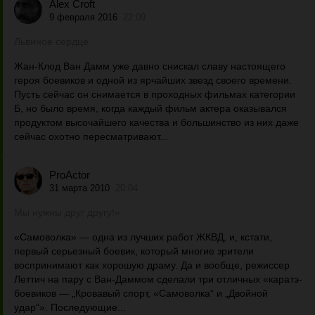
Alex Croft
9 февраля 2016
22:09
Львиное сердце
Жан-Клод Ван Дамм уже давно снискал славу настоящего
героя боевиков и одной из ярчайших звезд своего времени.
Пусть сейчас он снимается в проходных фильмах категории
Б, но было время, когда каждый фильм актера оказывался
продуктом высочайшего качества и большинство из них даже
сейчас охотно пересматривают...
ProActor
31 марта 2010
20:04
Мы нужны друг другу!»
«Самоволка» — одна из лучших работ ЖКВД, и, кстати,
первый серьезный боевик, который многие зрители
воспринимают как хорошую драму. Да и вообще, режиссер
Леттич на пару с Ван-Даммом сделали три отличных «каратэ-
боевиков — „Кровавый спорт, «Самоволка“ и „Двойной
удар“». Последующие...