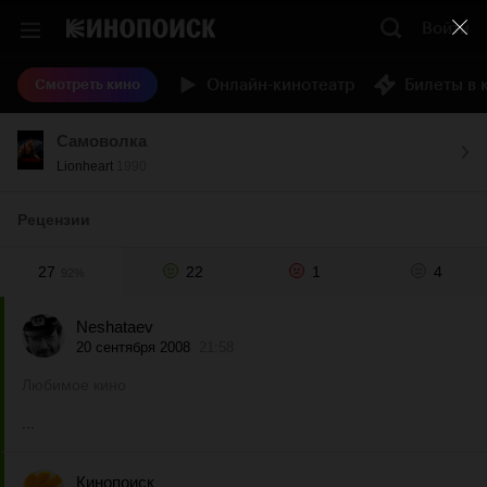
Войти
Онлайн-кинотеатр
Билеты в 
Смотреть кино
Самоволка
Lionheart
1990
Рецензии
27
22
1
4
92%
Neshataev
20 сентября 2008
21:58
Любимое кино
...
Кинопоиск