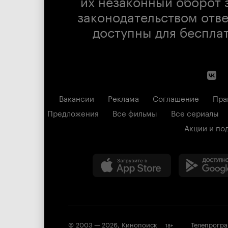
их незаконный оборот 
законодательством отв
доступны для беспла
Вакансии
Реклама
Соглашение
Пра
Предложения
Все фильмы
Все сериалы
Акции и по
© 2003 —
2026
,
Кинопоиск
Телепрогр
18
+