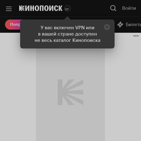
Войти
Онлайн-кинотеатр
Билет
Попробовать Плюс
У вас включен VPN или
в вашей стране доступен
не весь каталог Кинопоиска