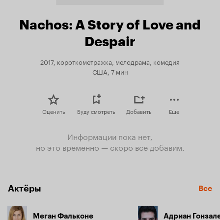
Nachos: A Story of Love and
Despair
2017, короткометражка, мелодрама, комедия
США, 7 мин
Оценить
Буду смотреть
Добавить
Еще
Информации пока нет,
но это временно — скоро все добавим.
Актёры
Все
Меган Фальконе
Адриан Гонзал