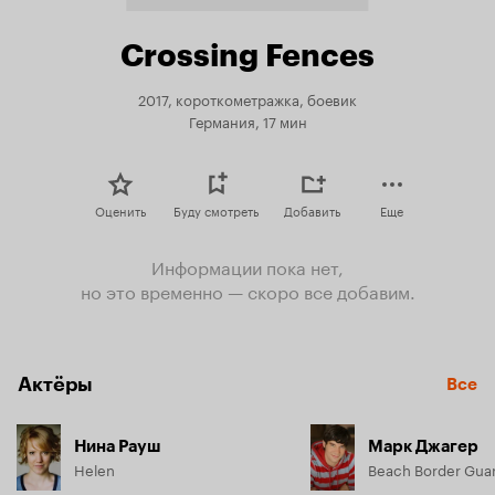
Crossing Fences
2017, короткометражка, боевик
Германия, 17 мин
Оценить
Буду смотреть
Добавить
Еще
Информации пока нет,
но это временно — скоро все добавим.
Актёры
Все
Нина Рауш
Марк Джагер
Helen
Beach Border Gua