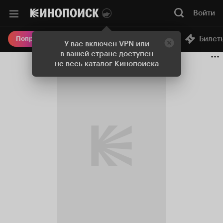
Войти
Онлайн-кинотеатр
Билет
Попробовать Плюс
У вас включен VPN или
в вашей стране доступен
не весь каталог Кинопоиска