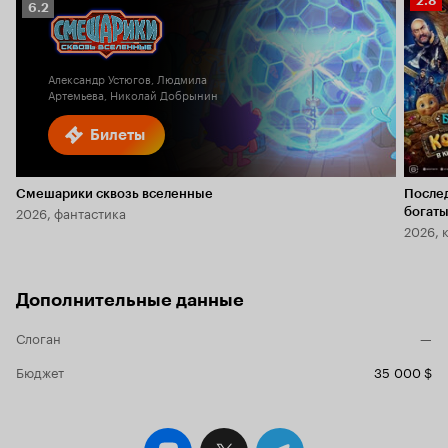
2.8
Рейтинг
6.2
Кино
Кинопоиска
2.8
6.2
Александр Устюгов, Людмила
Артемьева, Николай Добрынин
Билеты
Смешарики сквозь вселенные
После
2026, фантастика
богаты
2026, 
Дополнительные данные
Слоган
—
Бюджет
35 000 $