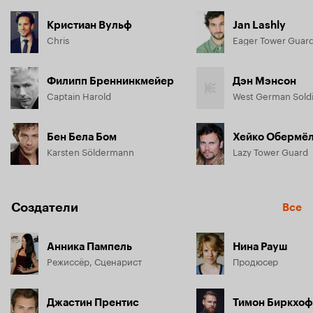
Кристиан Вульф
Jan Lashly
Chris
Eager Tower Guar
Филипп Бреннинкмейер
Дэн Мэнсон
Captain Harold
West German Sold
Бен Бела Бом
Хейко Обермё
Karsten Söldermann
Lazy Tower Guard
Создатели
Все
Анника Пампель
Нина Рауш
Режиссёр, Сценарист
Продюсер
Джастин Прентис
Тимон Биркхо