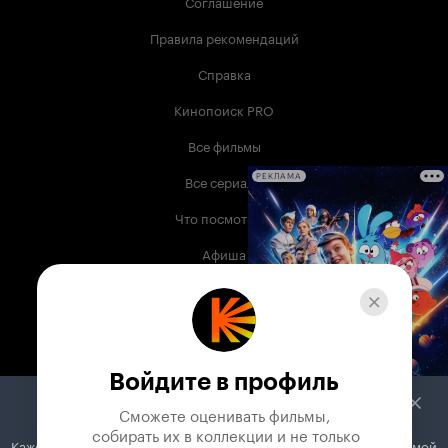
Соглашение
Правила рекомендаций
Справка
Кинопоиск PRO
Все фильмы
Все сериалы
РЕКЛАМА
Что посмотреть
Афиша
Музыка
Телепрограмма
Книги
Войдите в профиль
Служба поддержки
Сможете оценивать фильмы,

 собирать их в коллекции и не только
Кажется, вы используете блокировщик рекламы. Вместе с рекламой