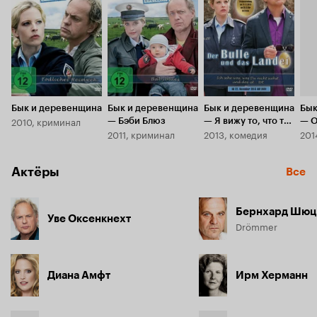
Бык и деревенщина
Бык и деревенщина
Бык и деревенщина
Бык
2010, криминал
— Бэби Блюз
— Я вижу то, что ты
— О
2011, криминал
2013, комедия
201
не видишь, и это...
кош
мертвец
Актёры
Все
Бернхард Шюц
Уве Оксенкнехт
Drömmer
Диана Амфт
Ирм Херманн