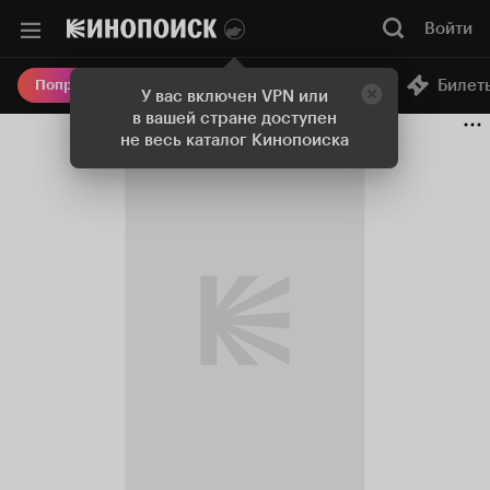
Войти
Онлайн-кинотеатр
Билет
Попробовать Плюс
У вас включен VPN или
в вашей стране доступен
не весь каталог Кинопоиска