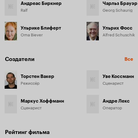
Андреас Биркнер
Чарльз Брауэр
Ralf
Georg Schaurig
Ульрике Блиферт
Ульрих Фосс
Oma Biever
Alfred Schuschik
Создатели
Все
Торстен Вакер
Уве Коссманн
Режиссёр
Сценарист
Маркус Хоффманн
Андре Лекс
Сценарист
Оператор
Рейтинг фильма