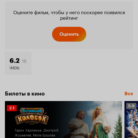
Оцените фильм, чтобы у него поскорее появился
рейтинг
Оценить
16
6.2
IMDb
Билеты в кино
Все
Рейт
5.9
Рейтинг
2.1
Кино
Кинопоиска
5.9
2.1
Гарик Харламов, Дмитрий
Журавлев, Мила Ершова