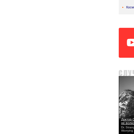
Косм
Доктор 
не волн
Dr. Stran
Worrying