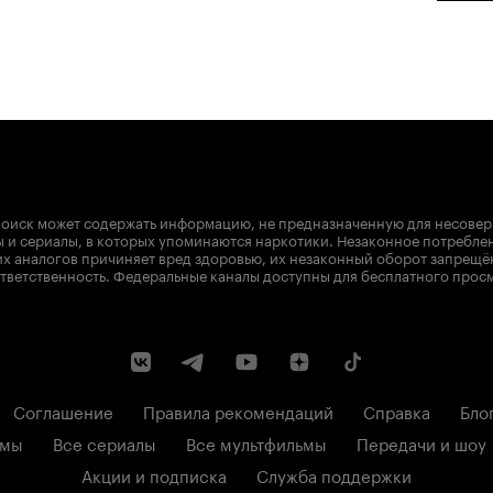
оиск может содержать информацию, не предназначенную для несове
 и сериалы, в которых упоминаются наркотики. Незаконное потребле
х аналогов причиняет вред здоровью, их незаконный оборот запрещё
тветственность. Федеральные каналы доступны для бесплатного прос
Соглашение
Правила рекомендаций
Справка
Бло
ьмы
Все сериалы
Все мультфильмы
Передачи и шоу
Акции и подписка
Служба поддержки