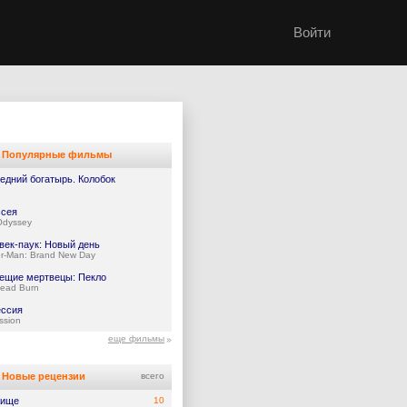
Войти
Популярные фильмы
едний богатырь. Колобок
сея
Odyssey
век-паук: Новый день
er-Man: Brand New Day
ещие мертвецы: Пекло
Dead Burn
ссия
ssion
еще фильмы
Новые рецензии
всего
жище
10