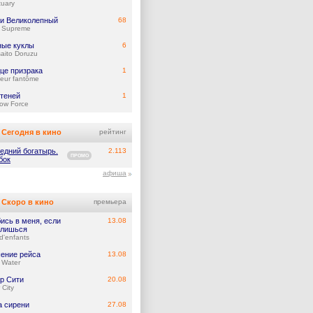
tuary
и Великолепный
68
y Supreme
ые куклы
6
aito Doruzu
це призрака
1
eur fantôme
 теней
1
ow Force
Сегодня в кино
рейтинг
едний богатырь.
2.113
ПРОМО
бок
афиша
Скоро в кино
премьера
ись в меня, если
13.08
лишься
d'enfants
ение рейса
13.08
 Water
р Сити
20.08
 City
а сирени
27.08