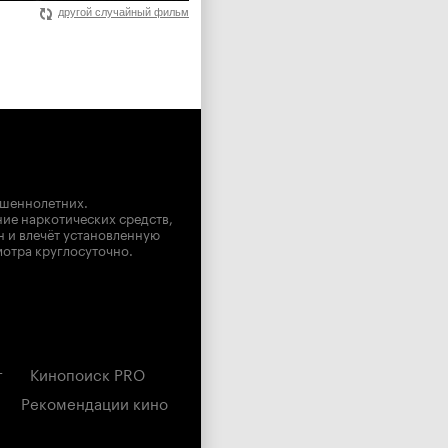
другой случайный фильм
ршеннолетних.
ние наркотических средств,
н и влечёт установленную
мотра круглосуточно.
г
Кинопоиск PRO
Рекомендации кино