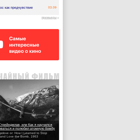
ос как предчувствие
03.09
премьеры
Стрейнджлав, или Как я научился
оваться и полюбил атомную бомбу
gelove or: How I Learned to Stop
 and Love the Bomb, 1963