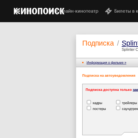
Онлайн-кинотеатр
Билеты в 
Подписка
/
Splin
Splinter 
Информация o фильме »
Подписка на автоуведомления
Подписка доступна только
за
кадры
трейлеры
постеры
саундтрек