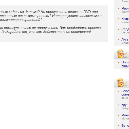
Sanc
Март
овые кадры из фильма? Не пропустить релиз на DVD или
Mart
ете новые рекламные ролики? Интересуетесь новостями о
Хищн
 комментарии зрителей?
Paras
а помогут ничего не пропустить. Вам необходимо просто
Серд
у. Выбирайте то, что вам действительно интересно!
Le co
Лига
Shad
Посл
Коло
Влюб
осме
Jeux 
Круш
Deep
Мото
Motor
Ветк