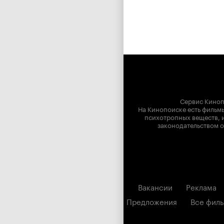
Сервис Киноп
На Кинопоиске есть фильмы
психотропных веществ, и
законодательством о
Вакансии
Реклама
Предложения
Все фил