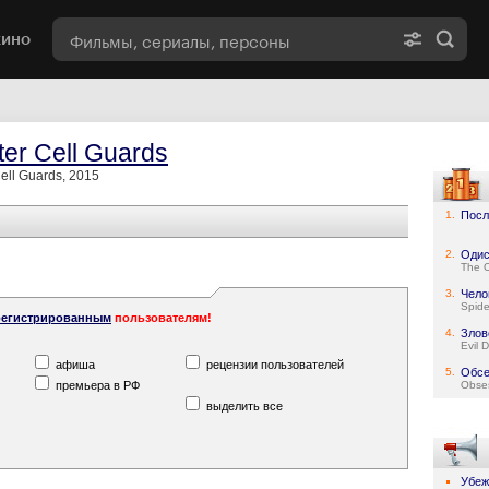
кино
ter Cell Guards
Cell Guards, 2015
1.
Посл
2.
Одис
The 
3.
Чело
Spid
регистрированным
пользователям!
4.
Злов
Evil 
афиша
рецензии пользователей
5.
Обсе
премьера в РФ
Obse
выделить все
Убе